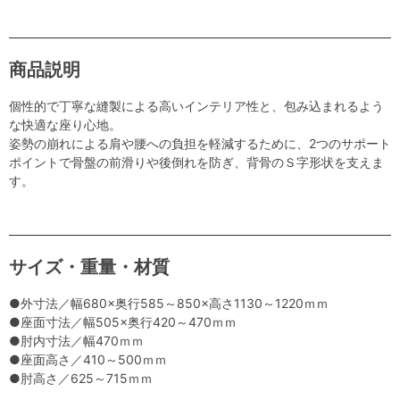
商品説明
個性的で丁寧な縫製による高いインテリア性と、包み込まれるよう
な快適な座り心地。
姿勢の崩れによる肩や腰への負担を軽減するために、2つのサポート
ポイントで骨盤の前滑りや後倒れを防ぎ、背骨のＳ字形状を支えま
す。
サイズ・重量・材質
●外寸法／幅680×奥行585～850×高さ1130～1220ｍｍ
●座面寸法／幅505×奥行420～470ｍｍ
●肘内寸法／幅470ｍｍ
●座面高さ／410～500ｍｍ
●肘高さ／625～715ｍｍ