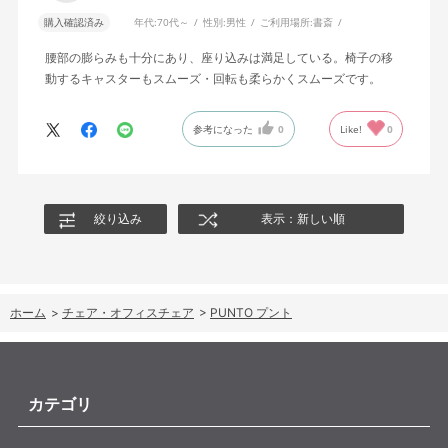
購入確認済み
年代:
70代～
性別:
男性
ご利用場所:
書斎
腰部の膨らみも十分にあり、座り込みは満足している。椅子の移
動するキャスターもスムーズ・回転も柔らかくスムーズです。
参考になった
0
Like!
0
絞り込み
表示：新しい順
ホーム
>
チェア・オフィスチェア
>
PUNTO プント
カテゴリ