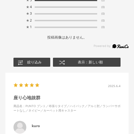
★
5
(2)
★
4
(0)
★
3
(0)
★
2
(0)
★
1
(0)
投稿画像はありません。
絞り込み
表示：新しい順
2025.6.4
座り心地抜群
商品名：PUNTO プント／布張りタイプ／ハイバック／アルミ肘／ランバーサポ
ートなし／ネイビー／カーペット用キャスター
kuro