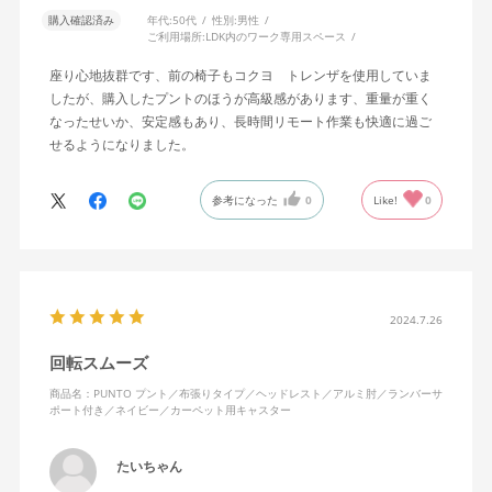
購入確認済み
年代:
50代
性別:
男性
ご利用場所:
LDK内のワーク専用スペース
座り心地抜群です、前の椅子もコクヨ トレンザを使用していま
したが、購入したプントのほうが高級感があります、重量が重く
なったせいか、安定感もあり、長時間リモート作業も快適に過ご
せるようになりました。
参考になった
0
Like!
0
2024.7.26
回転スムーズ
商品名：PUNTO プント／布張りタイプ／ヘッドレスト／アルミ肘／ランバーサ
ポート付き／ネイビー／カーペット用キャスター
たいちゃん