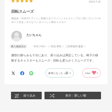
2024.7.26
回転スムーズ
商品名：PUNTO プント／布張りタイプ／ヘッドレスト／アルミ肘／ランバーサ
ポート付き／ネイビー／カーペット用キャスター
たいちゃん
購入確認済み
年代:
70代～
性別:
男性
ご利用場所:
書斎
腰部の膨らみも十分にあり、座り込みは満足している。椅子の移
動するキャスターもスムーズ・回転も柔らかくスムーズです。
参考になった
0
Like!
0
絞り込み
表示：新しい順