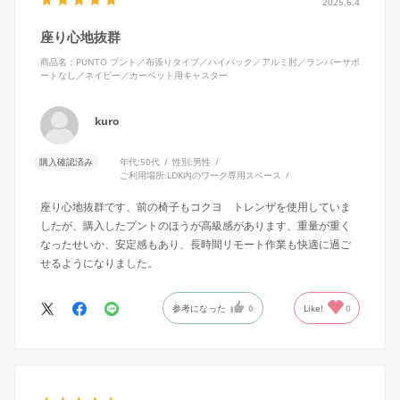
2025.6.4
座り心地抜群
商品名：PUNTO プント／布張りタイプ／ハイバック／アルミ肘／ランバーサポ
ートなし／ネイビー／カーペット用キャスター
kuro
購入確認済み
年代:
50代
性別:
男性
ご利用場所:
LDK内のワーク専用スペース
座り心地抜群です、前の椅子もコクヨ トレンザを使用していま
したが、購入したプントのほうが高級感があります、重量が重く
なったせいか、安定感もあり、長時間リモート作業も快適に過ご
せるようになりました。
参考になった
0
Like!
0