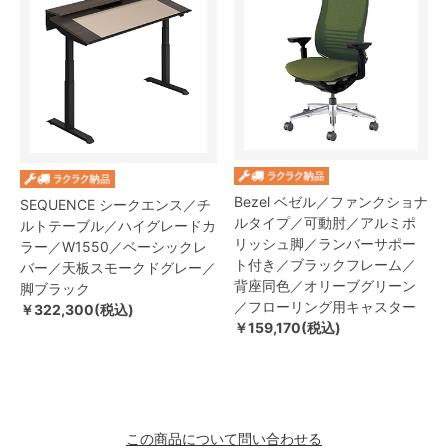
Bezel ベゼル／ファンクショナ
SEQUENCE シークエンス／チ
ルタイプ／可動肘／アルミポ
ルトテーブル／ハイグレードカ
リッシュ脚／ランバーサポー
ラー／W1550／ベーシックレ
ト付き／ブラックフレーム／
バー／天板スモークドグレー／
背座同色／オリーブグリーン
脚ブラック
／フローリング用キャスター
￥322,300(税込)
￥159,170(税込)
この商品について問い合わせる