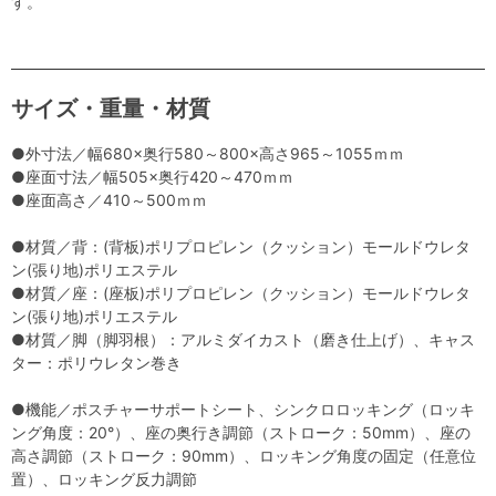
す。
サイズ・重量・材質
●外寸法／幅680×奥行580～800×高さ965～1055ｍｍ
●座面寸法／幅505×奥行420～470ｍｍ
●座面高さ／410～500ｍｍ
●材質／背：(背板)ポリプロピレン（クッション）モールドウレタ
ン(張り地)ポリエステル
●材質／座：(座板)ポリプロピレン（クッション）モールドウレタ
ン(張り地)ポリエステル
●材質／脚（脚羽根）：アルミダイカスト（磨き仕上げ）、キャス
ター：ポリウレタン巻き
●機能／ポスチャーサポートシート、シンクロロッキング（ロッキ
ング角度：20°）、座の奥行き調節（ストローク：50mm）、座の
高さ調節（ストローク：90mm）、ロッキング角度の固定（任意位
置）、ロッキング反力調節