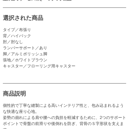
選択された商品
タイプ／布張り
背／ハイバック
肘／肘なし
ランバーサポート／あり
脚／アルミポリッシュ脚
張地／ホワイトブラウン
キャスター／フローリング用キャスター
商品説明
個性的で丁寧な縫製による高いインテリア性と、包み込まれるよう
な快適な座り心地。
姿勢の崩れによる肩や腰への負担を軽減するために、2つのサポート
ポイントで骨盤の前滑りや後倒れを防ぎ、背骨のＳ字形状を支えま