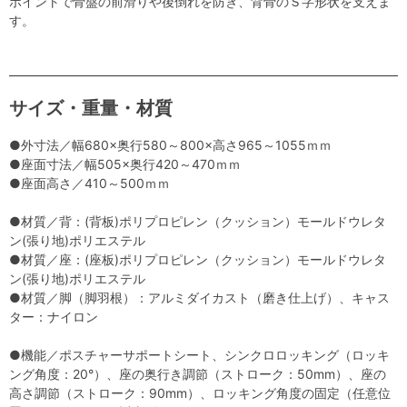
ポイントで骨盤の前滑りや後倒れを防ぎ、背骨のＳ字形状を支えま
す。
サイズ・重量・材質
●外寸法／幅680×奥行580～800×高さ965～1055ｍｍ
●座面寸法／幅505×奥行420～470ｍｍ
●座面高さ／410～500ｍｍ
●材質／背：(背板)ポリプロピレン（クッション）モールドウレタ
ン(張り地)ポリエステル
●材質／座：(座板)ポリプロピレン（クッション）モールドウレタ
ン(張り地)ポリエステル
●材質／脚（脚羽根）：アルミダイカスト（磨き仕上げ）、キャス
ター：ナイロン
●機能／ポスチャーサポートシート、シンクロロッキング（ロッキ
ング角度：20°）、座の奥行き調節（ストローク：50mm）、座の
高さ調節（ストローク：90mm）、ロッキング角度の固定（任意位