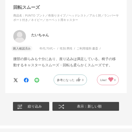
回転スムーズ
商品名：PUNTO プント／布張りタイプ／ヘッドレスト／アルミ肘／ランバーサ
ポート付き／ネイビー／カーペット用キャスター
たいちゃん
購入確認済み
年代:
70代～
性別:
男性
ご利用場所:
書斎
腰部の膨らみも十分にあり、座り込みは満足している。椅子の移
動するキャスターもスムーズ・回転も柔らかくスムーズです。
参考になった
0
Like!
0
絞り込み
表示：新しい順