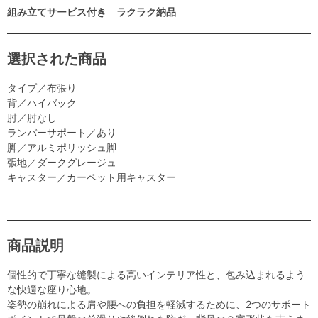
組み立てサービス付き ラクラク納品
選択された商品
タイプ／布張り
背／ハイバック
肘／肘なし
ランバーサポート／あり
脚／アルミポリッシュ脚
張地／ダークグレージュ
キャスター／カーペット用キャスター
商品説明
個性的で丁寧な縫製による高いインテリア性と、包み込まれるよう
な快適な座り心地。
姿勢の崩れによる肩や腰への負担を軽減するために、2つのサポート