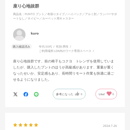
座り心地抜群
商品名：PUNTO プント／布張りタイプ／ハイバック／アルミ肘／ランバーサポ
ートなし／ネイビー／カーペット用キャスター
kuro
購入確認済み
年代:
50代
性別:
男性
ご利用場所:
LDK内のワーク専用スペース
座り心地抜群です、前の椅子もコクヨ トレンザを使用していま
したが、購入したプントのほうが高級感があります、重量が重く
なったせいか、安定感もあり、長時間リモート作業も快適に過ご
せるようになりました。
参考になった
0
Like!
0
2024.7.26