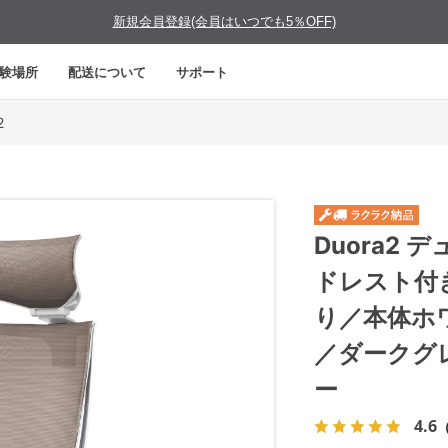
新規会員登録(会員はいつでも5％OFF)
験場所
配送について
サポート
2
Duora2
ドレスト付
り／本体ホ
／ダークグ
ー
4.6