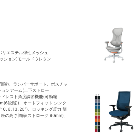
)ポリエステル弾性メッシュ
クッション)モールドウレタン
段階)、ランバーサポート、ポスチャ
ションアーム(上下ストロー
、ヘッドレスト角度調節機能(可動範
m(6段階))、オートフィット シンク
､6､13､20°)、ロッキング反力 簡
、座の高さ調節(ストローク:90mm)、