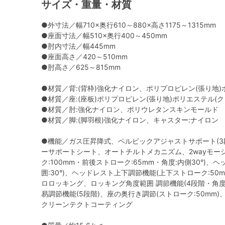
サイズ・重量・材質
●外寸法／幅710×奥行610～880×高さ1175～1315mm
●座面寸法／幅510×奥行400～450mm
●肘内寸法／幅445mm
●座面高さ／420～510mm
●肘高さ／625～815mm
●材質／背:(背枠)強化ナイロン、ポリプロピレン(張り地
●材質／座:(座板)ポリプロピレン(張り地)ポリエステル(
●材質／肘:強化ナイロン、ポリウレタンスキンモールド
●材質／脚:(脚羽根)強化ナイロン、キャスター:ナイロン
●機能／ガス圧昇降式、ペルビックアジャストサポート(3
ーサポートシート、オートチルトメカニズム、2wayモー
ク:100mm・前後ストローク:65mm・角度:内側30°)
囲:30°)、ヘッドレスト上下調節機能(上下ストローク:50m
ロロッキング、ロッキング角度範囲 調節機能(4段階・角度: 0
易調節機能(5段階)、座の奥行き調節(ストローク:50mm)
クリーンテクトコーティング