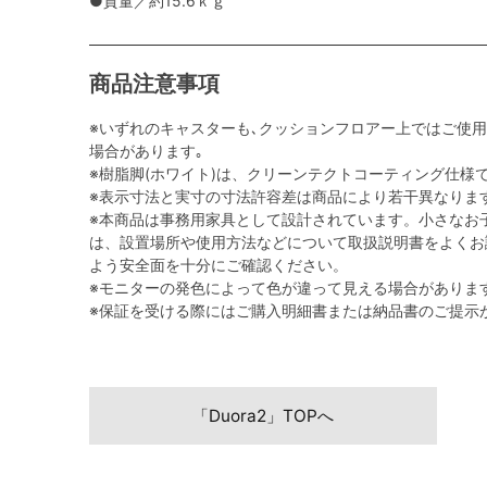
●質量／約15.6ｋｇ
商品注意事項
※いずれのキャスターも､クッションフロアー上ではご使
場合があります｡
※樹脂脚(ホワイト)は、クリーンテクトコーティング仕様
※表示寸法と実寸の寸法許容差は商品により若干異なりま
※本商品は事務用家具として設計されています。小さなお
は、設置場所や使用方法などについて取扱説明書をよくお
よう安全面を十分にご確認ください。
※モニターの発色によって色が違って見える場合がありま
※保証を受ける際にはご購入明細書または納品書のご提示
「Duora2」TOPへ