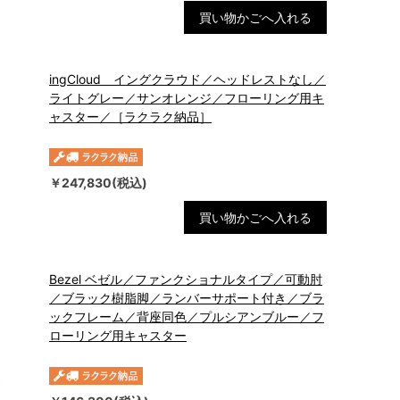
買い物かごへ入れる
ingCloud イングクラウド／ヘッドレストなし／
ライトグレー／サンオレンジ／フローリング用キ
ャスター／［ラクラク納品］
￥247,830(税込)
買い物かごへ入れる
Bezel ベゼル／ファンクショナルタイプ／可動肘
／ブラック樹脂脚／ランバーサポート付き／ブラ
ックフレーム／背座同色／プルシアンブルー／フ
ローリング用キャスター