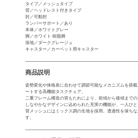
タイプ／メッシュタイプ
背／ヘッドレスト付きタイプ
肘／可動肘
ランバーサポート／あり
本体／ホワイトグレー
脚／ホワイト 樹脂脚
張地／ダークグレージュ
キャスター／カーペット用キャスター
商品説明
姿勢変化や体格差に合わせて調節可能なメカニズムを搭載
ートする高機能タスクチェア。
二重フレーム構造の背もたれにより、前傾から後傾までの
しなやかなデザインに込められた充実の機能が、一人ひと
背メッシュにはミックス調の生地を採用。透過性を保ちな
す。