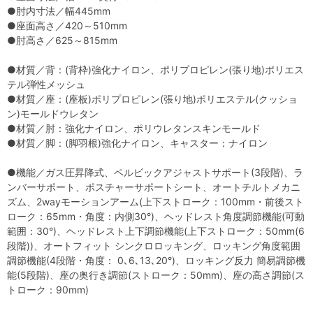
●肘内寸法／幅445mm
●座面高さ／420～510mm
●肘高さ／625～815mm
●材質／背：(背枠)強化ナイロン、ポリプロピレン(張り地)ポリエス
テル弾性メッシュ
●材質／座：(座板)ポリプロピレン(張り地)ポリエステル(クッショ
ン)モールドウレタン
●材質／肘：強化ナイロン、ポリウレタンスキンモールド
●材質／脚：(脚羽根)強化ナイロン、キャスター：ナイロン
●機能／ガス圧昇降式、ペルビックアジャストサポート(3段階)、ラ
ンバーサポート、ポスチャーサポートシート、オートチルトメカニ
ズム、2wayモーションアーム(上下ストローク：100mm・前後スト
ローク：65mm・角度：内側30°)、ヘッドレスト角度調節機能(可動
範囲：30°)、ヘッドレスト上下調節機能(上下ストローク：50mm(6
段階))、オートフィット シンクロロッキング、ロッキング角度範囲
調節機能(4段階・角度： 0､6､13､20°)、ロッキング反力 簡易調節機
能(5段階)、座の奥行き調節(ストローク：50mm)、座の高さ調節(ス
トローク：90mm)