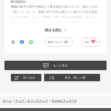
購入確認済み
職場の椅子が背中を伸ばして座る自分に合っていて、良かったの
で探していました。職場の椅子自体は購入した椅子の下位互換品
だったのでが、ちょっと奮発して良い方のものを購入しました。
ゆったりも出来るが、それ以上に背もたれの反発力やランバーサ
ポートを突き出したり出来るので、モニターに向かわす方にも力
続きを読む
が入っていて仕事をするにはすごく良い椅子でした。
参考になった
1
Like!
0
もっと見る
絞り込み
表示：新しい順
ホーム
>
チェア・オフィスチェア
>
Duora2 デュオラ2