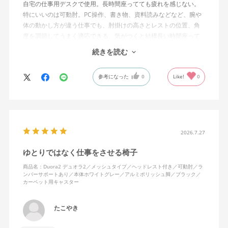
自宅の仕事用デスクで使用。長時間座ってても疲れを感じない。
特にいいのは可動肘。PC操作、書き物、資料読みなどなど、腕や
体の動かし方が違う仕事でも、肘掛けの高さとレストの位置、角
度を調節してうまく適応できる。気がつくと結構長い時間座って
しまってる。
続きを読む
ランバーサポートは思ったよりやさしいサポート。従来使ってい
参考になった
0
Like!
0
た骨盤サポートチェアよりも支える感じは緩やかだが、姿勢の崩
れは起きない。気づくと骨盤が後傾になっている、ってことはな
いので安心です。
背面はクッションタイプかメッシュタイプで相当悩んだが、昨今
の夏の暑さを考えてメッシュを選んで正解。暑気が上がる2階の仕
2026.7.27
事場でも背中に熱がこもらず快適に仕事ができる。カラーのディ
ゆとりではなく仕事をさせる椅子
ープグリーンも爽やかさを感じさせてGOOD。
商品名：Duora2 デュオラ2／メッシュタイプ／ヘッドレスト付き／可動肘／ラ
ンバーサポートあり／本体ホワイトグレー／アルミポリッシュ脚／ブラック／
シンプルで機能性の高いバランスのとれたチェア。背面とヘッド
カーペット用キャスター
レストにもたれかかるような使い方はまだあまりしていないが、
これから読書用にも使って快適性を検証してみたい。
たこやき