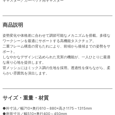
キャスター／カーペット用キャスター
商品説明
姿勢変化や体格差に合わせて調節可能なメカニズムを搭載。多様な
ワークシーンを最適にサポートする高機能タスクチェア。
二重フレーム構造の背もたれにより、前傾から後傾までの姿勢をサ
ポート。
しなやかなデザインに込められた充実の機能が、一人ひとりに最適
な座り心地を提供します。
背メッシュにはミックス調の生地を採用。透過性を保ちながら、柔
らかい雰囲気を演出します。
サイズ・重量・材質
●外寸法／幅710×奥行610～880×高さ1175～1315mm
●座面寸法／幅510×奥行400～450mm