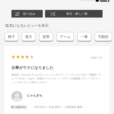
絞り込み
表示：新しい順
気になるレビューを表示
椅子
後方
姿勢
アーム
一番
可動肘
2026.7.27
仕事がラクになりました
商品名：Duora2 デュオラ2／メッシュタイプ／ヘッドレスト付き／可動肘／ラ
ンバーサポートあり／本体ホワイトグレー／ブラック樹脂脚／ディープグリー
ン／フローリング用キャスター
にゃんきち
購入確認済み
年代:
60代
性別:
男性
ご利用場所:
書斎