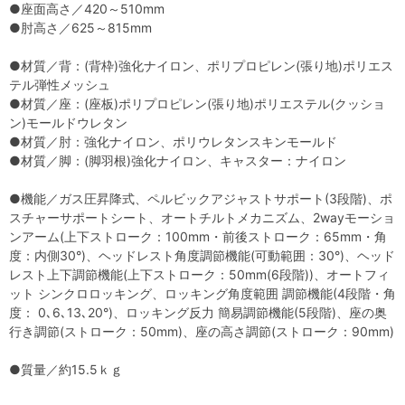
●座面高さ／420～510mm
●肘高さ／625～815mm
●材質／背：(背枠)強化ナイロン、ポリプロピレン(張り地)ポリエス
テル弾性メッシュ
●材質／座：(座板)ポリプロピレン(張り地)ポリエステル(クッショ
ン)モールドウレタン
●材質／肘：強化ナイロン、ポリウレタンスキンモールド
●材質／脚：(脚羽根)強化ナイロン、キャスター：ナイロン
●機能／ガス圧昇降式、ペルビックアジャストサポート(3段階)、ポ
スチャーサポートシート、オートチルトメカニズム、2wayモーショ
ンアーム(上下ストローク：100mm・前後ストローク：65mm・角
度：内側30°)、ヘッドレスト角度調節機能(可動範囲：30°)、ヘッド
レスト上下調節機能(上下ストローク：50mm(6段階))、オートフィ
ット シンクロロッキング、ロッキング角度範囲 調節機能(4段階・角
度： 0､6､13､20°)、ロッキング反力 簡易調節機能(5段階)、座の奥
行き調節(ストローク：50mm)、座の高さ調節(ストローク：90mm)
●質量／約15.5ｋｇ