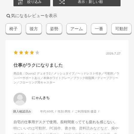
絞り込み
表示：新しい順
気になるレビューを表示
椅子
後方
姿勢
アーム
一番
可動肘
2026.7.27
仕事がラクになりました
商品名：Duora2 デュオラ2／メッシュタイプ／ヘッドレスト付き／可動肘／ラ
ンバーサポートあり／本体ホワイトグレー／ブラック樹脂脚／ディープグリー
ン／フローリング用キャスター
にゃんきち
購入確認済み
年代:
60代
性別:
男性
ご利用場所:
書斎
自宅の仕事用デスクで使用。長時間座ってても疲れを感じない。
特にいいのは可動肘。PC操作、書き物、資料読みなどなど、腕や