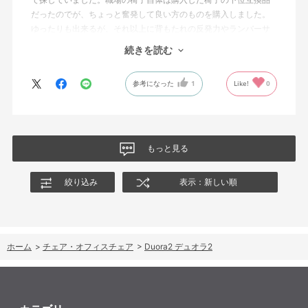
だったのでが、ちょっと奮発して良い方のものを購入しました。
ゆったりも出来るが、それ以上に背もたれの反発力やランバーサ
ポートを突き出したり出来るので、モニターに向かわす方にも力
続きを読む
が入っていて仕事をするにはすごく良い椅子でした。
参考になった
1
Like!
0
もっと見る
絞り込み
表示：新しい順
ホーム
>
チェア・オフィスチェア
>
Duora2 デュオラ2