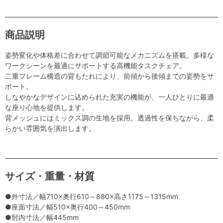
商品説明
姿勢変化や体格差に合わせて調節可能なメカニズムを搭載。多様な
ワークシーンを最適にサポートする高機能タスクチェア。
二重フレーム構造の背もたれにより、前傾から後傾までの姿勢をサ
ポート。
しなやかなデザインに込められた充実の機能が、一人ひとりに最適
な座り心地を提供します。
背メッシュにはミックス調の生地を採用。透過性を保ちながら、柔
らかい雰囲気を演出します。
サイズ・重量・材質
●外寸法／幅710×奥行610～880×高さ1175～1315mm
●座面寸法／幅510×奥行400～450mm
●肘内寸法／幅445mm