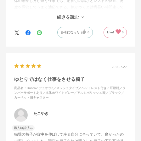
体の動かし方が違う仕事でも、肘掛けの高さとレストの位置、角
度を調節してうまく適応できる。気がつくと結構長い時間座って
しまってる。
続きを読む
ランバーサポートは思ったよりやさしいサポート。従来使ってい
参考になった
0
Like!
0
た骨盤サポートチェアよりも支える感じは緩やかだが、姿勢の崩
れは起きない。気づくと骨盤が後傾になっている、ってことはな
いので安心です。
背面はクッションタイプかメッシュタイプで相当悩んだが、昨今
の夏の暑さを考えてメッシュを選んで正解。暑気が上がる2階の仕
2026.7.27
事場でも背中に熱がこもらず快適に仕事ができる。カラーのディ
ゆとりではなく仕事をさせる椅子
ープグリーンも爽やかさを感じさせてGOOD。
商品名：Duora2 デュオラ2／メッシュタイプ／ヘッドレスト付き／可動肘／ラ
ンバーサポートあり／本体ホワイトグレー／アルミポリッシュ脚／ブラック／
シンプルで機能性の高いバランスのとれたチェア。背面とヘッド
カーペット用キャスター
レストにもたれかかるような使い方はまだあまりしていないが、
これから読書用にも使って快適性を検証してみたい。
たこやき
購入確認済み
職場の椅子が背中を伸ばして座る自分に合っていて、良かったの
で探していました。職場の椅子自体は購入した椅子の下位互換品