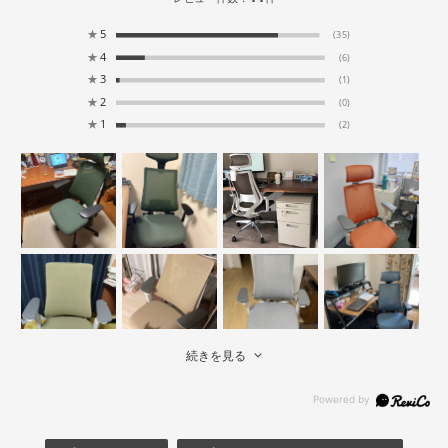
★
5
(35)
★
4
(6)
★
3
(1)
★
2
(0)
★
1
(2)
続きを見る