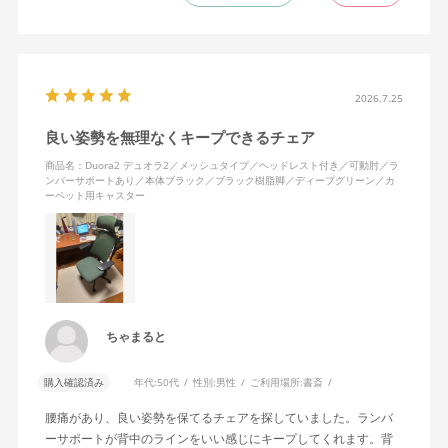
2026.7.25
良い姿勢を無理なくキープできるチェア
商品名：Duora2 デュオラ2／メッシュタイプ／ヘッドレスト付き／可動肘／ラ
ンバーサポートあり／本体ブラック／ブラック樹脂脚／ディープグリーン／カ
ーペット用キャスター
ちゃまると
購入確認済み
年代:
50代
性別:
男性
ご利用場所:
書斎
腰痛があり、良い姿勢を保てるチェアを探していました。ランバ
ーサポートが背中のラインをいい感じにキープしてくれます。背