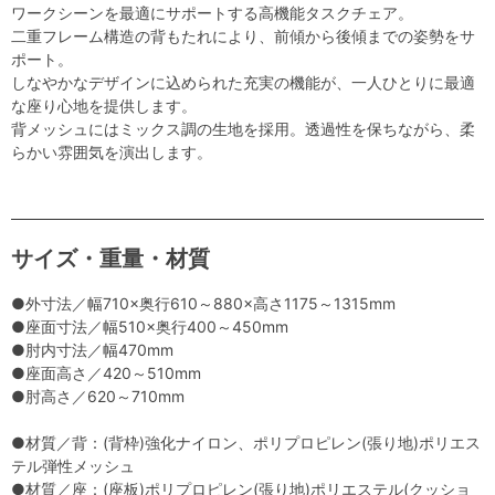
ワークシーンを最適にサポートする高機能タスクチェア。
二重フレーム構造の背もたれにより、前傾から後傾までの姿勢をサ
ポート。
しなやかなデザインに込められた充実の機能が、一人ひとりに最適
な座り心地を提供します。
背メッシュにはミックス調の生地を採用。透過性を保ちながら、柔
らかい雰囲気を演出します。
サイズ・重量・材質
●外寸法／幅710×奥行610～880×高さ1175～1315mm
●座面寸法／幅510×奥行400～450mm
●肘内寸法／幅470mm
●座面高さ／420～510mm
●肘高さ／620～710mm
●材質／背：(背枠)強化ナイロン、ポリプロピレン(張り地)ポリエス
テル弾性メッシュ
●材質／座：(座板)ポリプロピレン(張り地)ポリエステル(クッショ