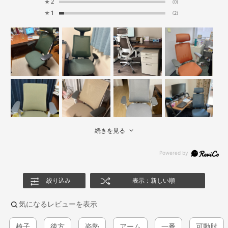
★
2
(0)
★
1
(2)
続きを見る
絞り込み
表示：新しい順
気になるレビューを表示
椅子
後方
姿勢
アーム
一番
可動肘