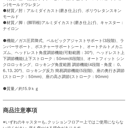
ン)モールドウレタン
●材質／肘：アルミダイカスト(磨き仕上げ)、ポリウレタンスキン
モールド
●材質／脚：(脚羽根)アルミダイカスト(磨き仕上げ)、キャスター：
ナイロン
●機能／ガス圧昇降式、ペルビックアジャストサポート(3段階)、ラ
ンバーサポート、ポスチャーサポートシート、オートチルトメカニ
ズム、ヘッドレスト角度調節機能(可動範囲：30°)、ヘッドレスト上
下調節機能(上下ストローク：50mm(6段階))、オートフィット シン
クロロッキング、ロッキング角度範囲 調節機能(4段階・角度： 0､
6､13､20°)、ロッキング反力 簡易調節機能(5段階)、座の奥行き調節
(ストローク：50mm)、座の高さ調節(ストローク：90mm)
●質量／約15.9ｋｇ
商品注意事項
※いずれのキャスターも､クッションフロアー上ではご使用にならな
いでください｡床を傷つける場合があります｡