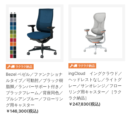
ingCloud イングクラウド／
Bezel ベゼル／ファンクショナ
ヘッドレストなし／ライトグ
ルタイプ／可動肘／ブラック樹
レー／サンオレンジ／フロー
脂脚／ランバーサポート付き／
リング用キャスター／［ラク
ブラックフレーム／背座同色／
ラク納品］
プルシアンブルー／フローリン
￥247,830(税込)
グ用キャスター
￥146,300(税込)