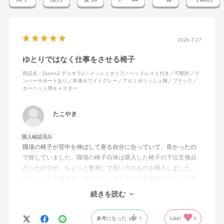
2026.7.27
ゆとりではなく仕事をさせる椅子
商品名：Duora2 デュオラ2／メッシュタイプ／ヘッドレスト付き／可動肘／ラ
ンバーサポートあり／本体ホワイトグレー／アルミポリッシュ脚／ブラック／
カーペット用キャスター
たこやき
購入確認済み
職場の椅子が背中を伸ばして座る自分に合っていて、良かったの
で探していました。職場の椅子自体は購入した椅子の下位互換品
だったのでが、ちょっと奮発して良い方のものを購入しました。
ゆったりも出来るが、それ以上に背もたれの反発力やランバーサ
ポートを突き出したり出来るので、モニターに向かわす方にも力
続きを読む
が入っていて仕事をするにはすごく良い椅子でした。
参考になった
1
Like!
0