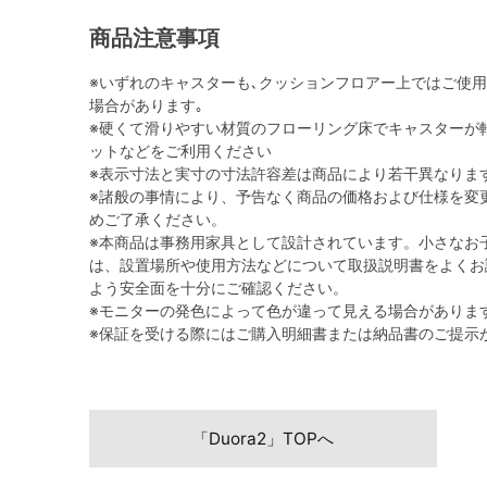
商品注意事項
※いずれのキャスターも､クッションフロアー上ではご使
場合があります｡
※硬くて滑りやすい材質のフローリング床でキャスターが
ットなどをご利用ください
※表示寸法と実寸の寸法許容差は商品により若干異なりま
※諸般の事情により、予告なく商品の価格および仕様を変
めご了承ください。
※本商品は事務用家具として設計されています。小さなお
は、設置場所や使用方法などについて取扱説明書をよくお
よう安全面を十分にご確認ください。
※モニターの発色によって色が違って見える場合がありま
※保証を受ける際にはご購入明細書または納品書のご提示
「Duora2」TOPへ