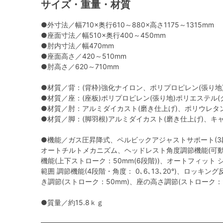
サイズ・重量・材質
●外寸法／幅710×奥行610～880×高さ1175～1315mm
●座面寸法／幅510×奥行400～450mm
●肘内寸法／幅470mm
●座面高さ／420～510mm
●肘高さ／620～710mm
●材質／背：(背枠)強化ナイロン、ポリプロピレン(張り
●材質／座：(座板)ポリプロピレン(張り地)ポリエステル
●材質／肘：アルミダイカスト(磨き仕上げ)、ポリウレタ
●材質／脚：(脚羽根)アルミダイカスト(磨き仕上げ)、
●機能／ガス圧昇降式、ペルビックアジャストサポート(3
オートチルトメカニズム、ヘッドレスト角度調節機能(可動
機能(上下ストローク：50mm(6段階))、オートフィット
範囲 調節機能(4段階・角度： 0､6､13､20°)、ロッキン
き調節(ストローク：50mm)、座の高さ調節(ストローク：9
●質量／約15.8ｋｇ