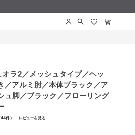
 デュオラ2／メッシュタイプ／ヘッ
き／アルミ肘／本体ブラック／ア
シュ脚／ブラック／フローリング
ー
（44件）
レビューを見る