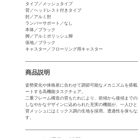
タイプ／メッシュタイプ
背／ヘッドレスト付きタイプ
肘／アルミ肘
ランバーサポート／なし
本体／ブラック
脚／アルミポリッシュ脚
張地／ブラック
キャスター／フローリング用キャスター
商品説明
姿勢変化や体格差に合わせて調節可能なメカニズムを搭載
ートする高機能タスクチェア。
二重フレーム構造の背もたれにより、前傾から後傾までの
しなやかなデザインに込められた充実の機能が、一人ひと
背メッシュにはミックス調の生地を採用。透過性を保ちな
す。