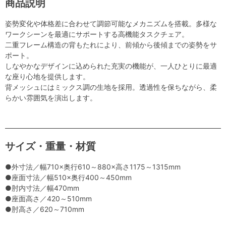
商品説明
姿勢変化や体格差に合わせて調節可能なメカニズムを搭載。多様な
ワークシーンを最適にサポートする高機能タスクチェア。
二重フレーム構造の背もたれにより、前傾から後傾までの姿勢をサ
ポート。
しなやかなデザインに込められた充実の機能が、一人ひとりに最適
な座り心地を提供します。
背メッシュにはミックス調の生地を採用。透過性を保ちながら、柔
らかい雰囲気を演出します。
サイズ・重量・材質
●外寸法／幅710×奥行610～880×高さ1175～1315mm
●座面寸法／幅510×奥行400～450mm
●肘内寸法／幅470mm
●座面高さ／420～510mm
●肘高さ／620～710mm