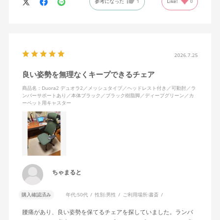
参考になった
1
Like!
0
2026.7.25
良い姿勢を無理なくキープできるチェア
商品名：Duora2 デュオラ2／メッシュタイプ／ヘッドレスト付き／可動肘／ラ
ンバーサポートあり／本体ブラック／ブラック樹脂脚／ディープグリーン／カ
ーペット用キャスター
ちゃまると
購入確認済み
年代:
50代
性別:
男性
ご利用場所:
書斎
腰痛があり、良い姿勢を保てるチェアを探していました。ランバ