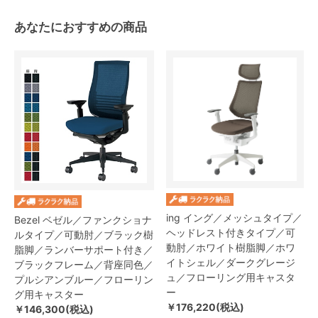
あなたにおすすめの商品
ing イング／メッシュタイプ／
Bezel ベゼル／ファンクショナ
ヘッドレスト付きタイプ／可
ルタイプ／可動肘／ブラック樹
動肘／ホワイト樹脂脚／ホワ
脂脚／ランバーサポート付き／
イトシェル／ダークグレージ
ブラックフレーム／背座同色／
ュ／フローリング用キャスタ
プルシアンブルー／フローリン
ー
グ用キャスター
￥176,220(税込)
￥146,300(税込)