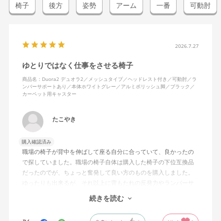
椅子
後方
姿勢
アーム
一番
可動肘
2026.7.27
ゆとりではなく仕事をさせる椅子
商品名：Duora2 デュオラ2／メッシュタイプ／ヘッドレスト付き／可動肘／ラ
ンバーサポートあり／本体ホワイトグレー／アルミポリッシュ脚／ブラック／
カーペット用キャスター
たこやき
購入確認済み
職場の椅子が背中を伸ばして座る自分に合っていて、良かったの
で探していました。職場の椅子自体は購入した椅子の下位互換品
だったのでが、ちょっと奮発して良い方のものを購入しました。
ゆったりも出来るが、それ以上に背もたれの反発力やランバーサ
ポートを突き出したり出来るので、モニターに向かわす方にも力
続きを読む
が入っていて仕事をするにはすごく良い椅子でした。