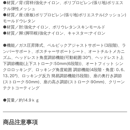
●材質／背:(背枠)強化ナイロン、ポリプロピレン(張り地)ポリエス
テル弾性メッシュ
●材質／座:(座板)ポリプロピレン(張り地)ポリエステル(クッション)
モールドウレタン
●材質／肘:強化ナイロン、ポリウレタンスキンモールド
●材質／脚:(脚羽根)強化ナイロン、キャスター:ナイロン
●機能／ガス圧昇降式、ペルビックアジャストサポート(3段階)、ラ
ンバーサポート、ポスチャーサポートシート、オートチルトメカニ
ズム、ヘッドレスト角度調節機能(可動範囲:30°)、ヘッドレスト上
下調節機能(上下ストローク:50mm(6段階))、オートフィット シン
クロロッキング、ロッキング角度範囲 調節機能(4段階・角度: 0､6､
13､20°)、ロッキング反力 簡易調節機能(5段階)、座の奥行き調節
(ストローク:50mm)、座の高さ調節(ストローク:90mm)、クリーン
テクトコーティング
●質量／約14.9ｋｇ
商品注意事項