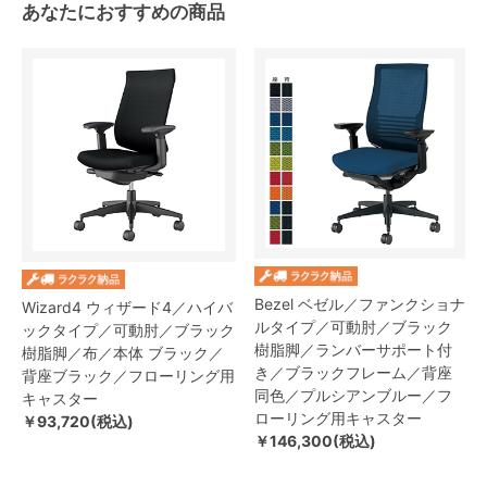
あなたにおすすめの商品
Bezel ベゼル／ファンクショナ
Wizard4 ウィザード4／ハイバ
ルタイプ／可動肘／ブラック
ックタイプ／可動肘／ブラック
樹脂脚／ランバーサポート付
樹脂脚／布／本体 ブラック／
き／ブラックフレーム／背座
背座ブラック／フローリング用
同色／プルシアンブルー／フ
キャスター
ローリング用キャスター
￥93,720(税込)
￥146,300(税込)