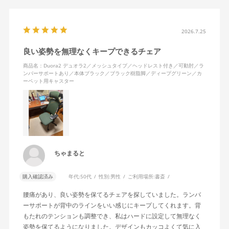
2026.7.25
良い姿勢を無理なくキープできるチェア
商品名：Duora2 デュオラ2／メッシュタイプ／ヘッドレスト付き／可動肘／ラ
ンバーサポートあり／本体ブラック／ブラック樹脂脚／ディープグリーン／カ
ーペット用キャスター
ちゃまると
購入確認済み
年代:
50代
性別:
男性
ご利用場所:
書斎
腰痛があり、良い姿勢を保てるチェアを探していました。ランバ
ーサポートが背中のラインをいい感じにキープしてくれます。背
もたれのテンションも調整でき、私はハードに設定して無理なく
姿勢を保てるようになりました。デザインもカッコよくて気に入