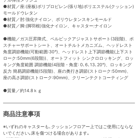
●材質／座:(座板)ポリプロピレン(張り地)ポリエステル(クッション)
モールドウレタン
●材質／肘:強化ナイロン、ポリウレタンスキンモールド
●材質／脚:(脚羽根)強化ナイロン、キャスター:ナイロン
●機能／ガス圧昇降式、ペルビックアジャストサポート(3段階)、ポ
スチャーサポートシート、オートチルトメカニズム、ヘッドレスト
角度調節機能(可動範囲:30°)、ヘッドレスト上下調節機能(上下スト
ローク:50mm(6段階))、オートフィット シンクロロッキング、ロッ
キング角度範囲 調節機能(4段階・角度: 0､6､13､20°)、ロッキング
反力 簡易調節機能(5段階)、座の奥行き調節(ストローク:50mm)、
座の高さ調節(ストローク:90mm)、クリーンテクトコーティング
●質量／約14.8ｋｇ
商品注意事項
※いずれのキャスターも､クッションフロアー上ではご使用にならな
いでください｡床を傷つける場合があります｡