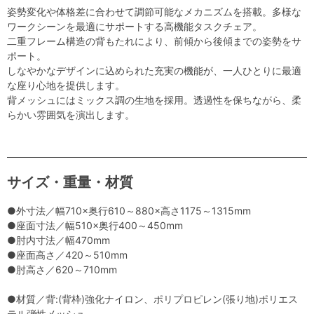
姿勢変化や体格差に合わせて調節可能なメカニズムを搭載。多様な
ワークシーンを最適にサポートする高機能タスクチェア。
二重フレーム構造の背もたれにより、前傾から後傾までの姿勢をサ
ポート。
しなやかなデザインに込められた充実の機能が、一人ひとりに最適
な座り心地を提供します。
背メッシュにはミックス調の生地を採用。透過性を保ちながら、柔
らかい雰囲気を演出します。
サイズ・重量・材質
●外寸法／幅710×奥行610～880×高さ1175～1315mm
●座面寸法／幅510×奥行400～450mm
●肘内寸法／幅470mm
●座面高さ／420～510mm
●肘高さ／620～710mm
●材質／背:(背枠)強化ナイロン、ポリプロピレン(張り地)ポリエス
テル弾性メッシュ