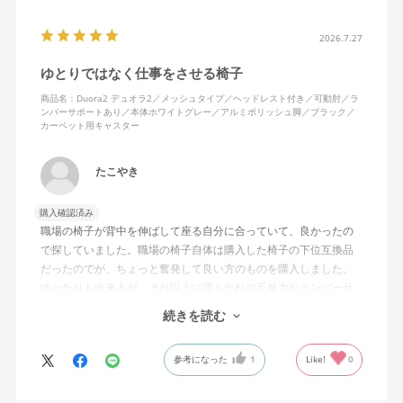
2026.7.27
ゆとりではなく仕事をさせる椅子
商品名：Duora2 デュオラ2／メッシュタイプ／ヘッドレスト付き／可動肘／ラ
ンバーサポートあり／本体ホワイトグレー／アルミポリッシュ脚／ブラック／
カーペット用キャスター
たこやき
購入確認済み
職場の椅子が背中を伸ばして座る自分に合っていて、良かったの
で探していました。職場の椅子自体は購入した椅子の下位互換品
だったのでが、ちょっと奮発して良い方のものを購入しました。
ゆったりも出来るが、それ以上に背もたれの反発力やランバーサ
ポートを突き出したり出来るので、モニターに向かわす方にも力
続きを読む
が入っていて仕事をするにはすごく良い椅子でした。
参考になった
1
Like!
0