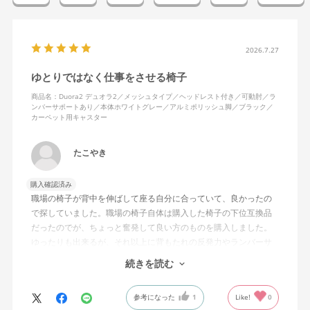
2026.7.27
ゆとりではなく仕事をさせる椅子
商品名：Duora2 デュオラ2／メッシュタイプ／ヘッドレスト付き／可動肘／ラ
ンバーサポートあり／本体ホワイトグレー／アルミポリッシュ脚／ブラック／
カーペット用キャスター
たこやき
購入確認済み
職場の椅子が背中を伸ばして座る自分に合っていて、良かったの
で探していました。職場の椅子自体は購入した椅子の下位互換品
だったのでが、ちょっと奮発して良い方のものを購入しました。
ゆったりも出来るが、それ以上に背もたれの反発力やランバーサ
ポートを突き出したり出来るので、モニターに向かわす方にも力
続きを読む
が入っていて仕事をするにはすごく良い椅子でした。
参考になった
1
Like!
0