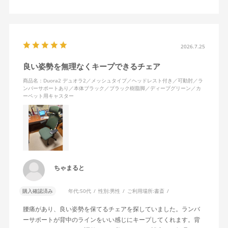
2026.7.25
良い姿勢を無理なくキープできるチェア
商品名：Duora2 デュオラ2／メッシュタイプ／ヘッドレスト付き／可動肘／ラ
ンバーサポートあり／本体ブラック／ブラック樹脂脚／ディープグリーン／カ
ーペット用キャスター
ちゃまると
購入確認済み
年代:
50代
性別:
男性
ご利用場所:
書斎
腰痛があり、良い姿勢を保てるチェアを探していました。ランバ
ーサポートが背中のラインをいい感じにキープしてくれます。背