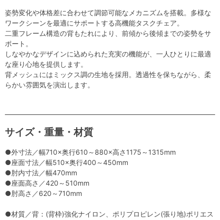
姿勢変化や体格差に合わせて調節可能なメカニズムを搭載。多様な
ワークシーンを最適にサポートする高機能タスクチェア。
二重フレーム構造の背もたれにより、前傾から後傾までの姿勢をサ
ポート。
しなやかなデザインに込められた充実の機能が、一人ひとりに最適
な座り心地を提供します。
背メッシュにはミックス調の生地を採用。透過性を保ちながら、柔
らかい雰囲気を演出します。
サイズ・重量・材質
●外寸法／幅710×奥行610～880×高さ1175～1315mm
●座面寸法／幅510×奥行400～450mm
●肘内寸法／幅470mm
●座面高さ／420～510mm
●肘高さ／620～710mm
●材質／背：(背枠)強化ナイロン、ポリプロピレン(張り地)ポリエス