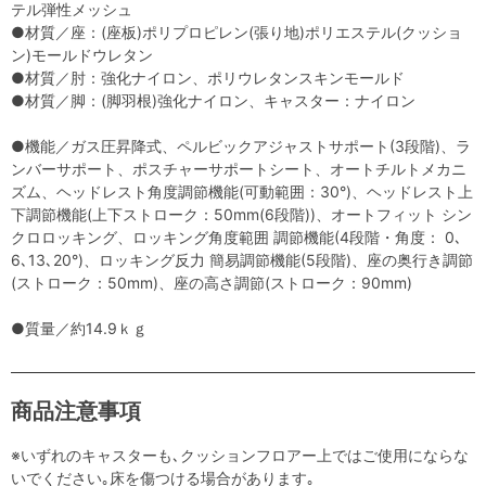
テル弾性メッシュ
●材質／座：(座板)ポリプロピレン(張り地)ポリエステル(クッショ
ン)モールドウレタン
●材質／肘：強化ナイロン、ポリウレタンスキンモールド
●材質／脚：(脚羽根)強化ナイロン、キャスター：ナイロン
●機能／ガス圧昇降式、ペルビックアジャストサポート(3段階)、ラ
ンバーサポート、ポスチャーサポートシート、オートチルトメカニ
ズム、ヘッドレスト角度調節機能(可動範囲：30°)、ヘッドレスト上
下調節機能(上下ストローク：50mm(6段階))、オートフィット シン
クロロッキング、ロッキング角度範囲 調節機能(4段階・角度： 0､
6､13､20°)、ロッキング反力 簡易調節機能(5段階)、座の奥行き調節
(ストローク：50mm)、座の高さ調節(ストローク：90mm)
●質量／約14.9ｋｇ
商品注意事項
※いずれのキャスターも､クッションフロアー上ではご使用にならな
いでください｡床を傷つける場合があります｡