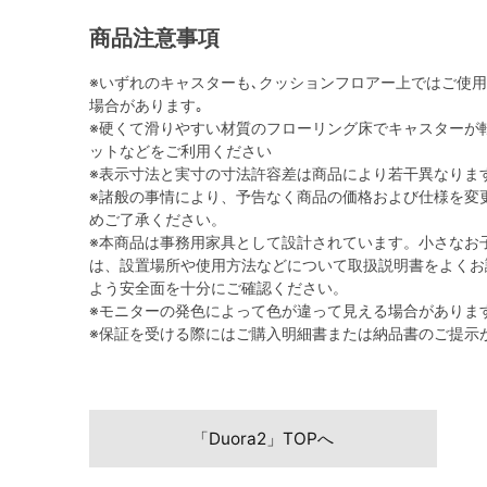
商品注意事項
※いずれのキャスターも､クッションフロアー上ではご使
場合があります｡
※硬くて滑りやすい材質のフローリング床でキャスターが
ットなどをご利用ください
※表示寸法と実寸の寸法許容差は商品により若干異なりま
※諸般の事情により、予告なく商品の価格および仕様を変
めご了承ください。
※本商品は事務用家具として設計されています。小さなお
は、設置場所や使用方法などについて取扱説明書をよくお
よう安全面を十分にご確認ください。
※モニターの発色によって色が違って見える場合がありま
※保証を受ける際にはご購入明細書または納品書のご提示
「Duora2」TOPへ