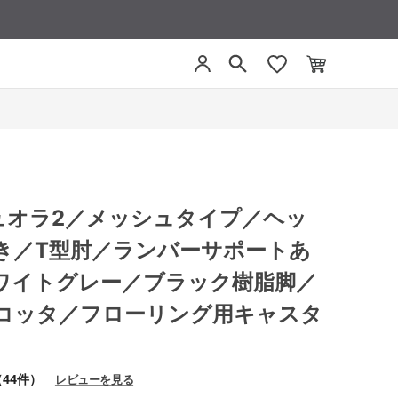
 デュオラ2／メッシュタイプ／ヘッ
き／T型肘／ランバーサポートあ
ワイトグレー／ブラック樹脂脚／
コッタ／フローリング用キャスタ
（44件）
レビューを見る