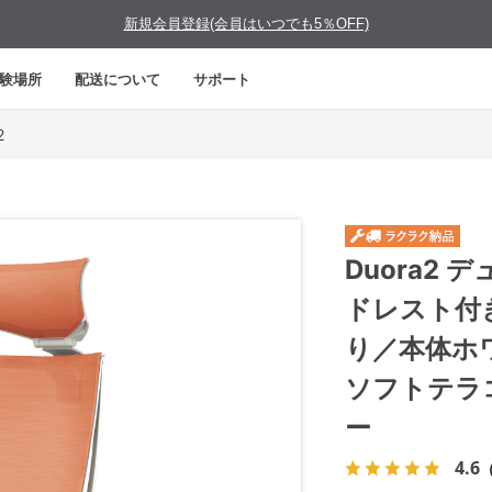
新規会員登録(会員はいつでも5％OFF)
験場所
配送について
サポート
2
Duora2
ドレスト付
り／本体ホ
ソフトテラ
ー
4.6