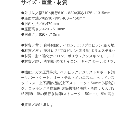
サイズ・重量・材質
●外寸法／幅710×奥行610～880×高さ1175～1315mm
●座面寸法／幅510×奥行400～450mm
●肘内寸法／幅470mm
●座面高さ／420～510mm
●肘高さ／620～710mm
●材質／背：(背枠)強化ナイロン、ポリプロピレン(張り
●材質／座：(座板)ポリプロピレン(張り地)ポリエステル
●材質／肘：強化ナイロン、ポリウレタンスキンモールド
●材質／脚：(脚羽根)強化ナイロン、キャスター：ポリウ
●機能／ガス圧昇降式、ペルビックアジャストサポート(3
ーサポートシート、オートチルトメカニズム、ヘッドレスト
ッドレスト上下調節機能(上下ストローク：50mm(6段階)
グ、ロッキング角度範囲 調節機能(4段階・角度： 0､6､13
(5段階)、座の奥行き調節(ストローク：50mm)、座の高さ
●質量／約14.9ｋｇ