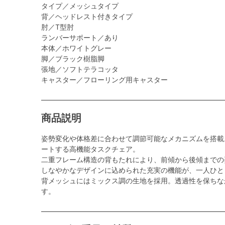
タイプ／メッシュタイプ
背／ヘッドレスト付きタイプ
肘／T型肘
ランバーサポート／あり
本体／ホワイトグレー
脚／ブラック樹脂脚
張地／ソフトテラコッタ
キャスター／フローリング用キャスター
商品説明
姿勢変化や体格差に合わせて調節可能なメカニズムを搭載
ートする高機能タスクチェア。
二重フレーム構造の背もたれにより、前傾から後傾までの
しなやかなデザインに込められた充実の機能が、一人ひと
背メッシュにはミックス調の生地を採用。透過性を保ちな
す。