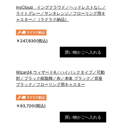
ingCloud イングクラウド／ヘッドレストなし／
ライトグレー／サンオレンジ／フローリング用キ
ャスター／［ラクラク納品］
￥247,830(税込)
買い物かごへ入れる
Wizard4 ウィザード4／ハイバックタイプ／可動
肘／ブラック樹脂脚／布／本体 ブラック／背座
ブラック／フローリング用キャスター
￥93,720(税込)
買い物かごへ入れる