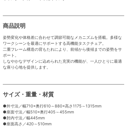
商品説明
姿勢変化や体格差に合わせて調節可能なメカニズムを搭載。多様な
ワークシーンを最適にサポートする高機能タスクチェア。
二重フレーム構造の背もたれにより、前傾から後傾までの姿勢をサ
ポート。
しなやかなデザインに込められた充実の機能が、一人ひとりに最適
な座り心地を提供します。
サイズ・重量・材質
●外寸法／幅710×奥行610～880×高さ1175～1315mm
●座面寸法／幅510×奥行405～455mm
●肘内寸法／幅445mm
●座面高さ／420～510mm