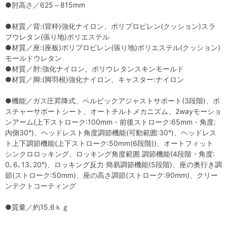
●肘高さ／625～815mm
●材質／背:(背枠)強化ナイロン、ポリプロピレン(クッション)スラ
ブウレタン(張り地)ポリエステル
●材質／座:(座板)ポリプロピレン(張り地)ポリエステル(クッション)
モールドウレタン
●材質／肘:強化ナイロン、ポリウレタンスキンモールド
●材質／脚:(脚羽根)強化ナイロン、キャスター:ナイロン
●機能／ガス圧昇降式、ペルビックアジャストサポート(3段階)、ポ
スチャーサポートシート、オートチルトメカニズム、2wayモーショ
ンアーム(上下ストローク:100mm・前後ストローク:65mm・角度:
内側30°)、ヘッドレスト角度調節機能(可動範囲:30°)、ヘッドレス
ト上下調節機能(上下ストローク:50mm(6段階))、オートフィット
シンクロロッキング、ロッキング角度範囲 調節機能(4段階・角度:
0､6､13､20°)、ロッキング反力 簡易調節機能(5段階)、座の奥行き調
節(ストローク:50mm)、座の高さ調節(ストローク:90mm)、クリー
ンテクトコーティング
●質量／約15.6ｋｇ