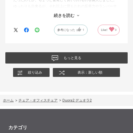
ゆったりも出来るが、それ以上に背もたれの反発力やランバーサ
ポートを突き出したり出来るので、モニターに向かわす方にも力
続きを読む
が入っていて仕事をするにはすごく良い椅子でした。
参考になった
1
Like!
0
もっと見る
絞り込み
表示：新しい順
ホーム
>
チェア・オフィスチェア
>
Duora2 デュオラ2
カテゴリ