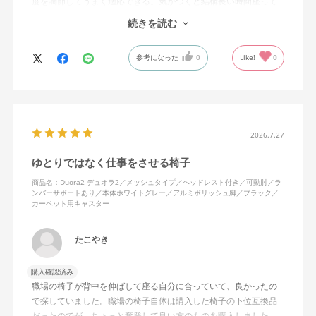
度を調節してうまく適応できる。気がつくと結構長い時間座って
しまってる。
続きを読む
ランバーサポートは思ったよりやさしいサポート。従来使ってい
参考になった
0
Like!
0
た骨盤サポートチェアよりも支える感じは緩やかだが、姿勢の崩
れは起きない。気づくと骨盤が後傾になっている、ってことはな
いので安心です。
背面はクッションタイプかメッシュタイプで相当悩んだが、昨今
の夏の暑さを考えてメッシュを選んで正解。暑気が上がる2階の仕
2026.7.27
事場でも背中に熱がこもらず快適に仕事ができる。カラーのディ
ゆとりではなく仕事をさせる椅子
ープグリーンも爽やかさを感じさせてGOOD。
商品名：Duora2 デュオラ2／メッシュタイプ／ヘッドレスト付き／可動肘／ラ
ンバーサポートあり／本体ホワイトグレー／アルミポリッシュ脚／ブラック／
シンプルで機能性の高いバランスのとれたチェア。背面とヘッド
カーペット用キャスター
レストにもたれかかるような使い方はまだあまりしていないが、
これから読書用にも使って快適性を検証してみたい。
たこやき
購入確認済み
職場の椅子が背中を伸ばして座る自分に合っていて、良かったの
で探していました。職場の椅子自体は購入した椅子の下位互換品
だったのでが、ちょっと奮発して良い方のものを購入しました。