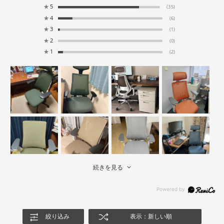
★
5
(35)
★
4
(6)
★
3
(1)
★
2
(0)
★
1
(2)
続きを見る
絞り込み
表示：新しい順