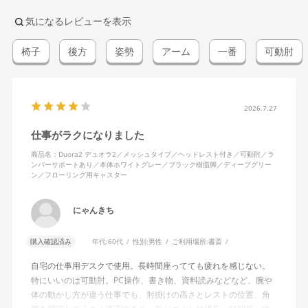
気になるレビューを表示
椅子
後方
姿勢
アーム
一番
可動肘
2026.7.27
仕事がラクになりました
商品名：Duora2 デュオラ2／メッシュタイプ／ヘッドレスト付き／可動肘／ラ
ンバーサポートあり／本体ホワイトグレー／ブラック樹脂脚／ディープグリー
ン／フローリング用キャスター
にゃんきち
購入確認済み
年代:
60代
性別:
男性
ご利用場所:
書斎
自宅の仕事用デスクで使用。長時間座ってても疲れを感じない。
特にいいのは可動肘。PC操作、書き物、資料読みなどなど、腕や
体の動かし方が違う仕事でも、肘掛けの高さとレストの位置、角