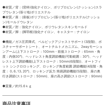
●材質／背：(背枠)強化ナイロン、ポリプロピレン(クッション)スラ
ブウレタン(張り地)ポリエステル
●材質／座：(座板)ポリプロピレン(張り地)ポリエステル(クッショ
ン)モールドウレタン
●材質／肘：強化ナイロン、ポリウレタンスキンモールド
●材質／脚：(脚羽根)強化ナイロン、キャスター：ナイロン
●機能／ガス圧昇降式、ペルビックアジャストサポート(3段階)、ポ
スチャーサポートシート、オートチルトメカニズム、2wayモーショ
ンアーム(上下ストローク：100mm・前後ストローク：65mm・角
度：内側30°)、ヘッドレスト角度調節機能(可動範囲：30°)、ヘッド
レスト上下調節機能(上下ストローク：50mm(6段階))、オートフィ
ット シンクロロッキング、ロッキング角度範囲 調節機能(4段階・角
度： 0､6､13､20°)、ロッキング反力 簡易調節機能(5段階)、座の奥
行き調節(ストローク：50mm)、座の高さ調節(ストローク：90mm)
●質量／約15.6ｋｇ
商品注意事項