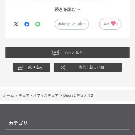
ポートを突き出したり出来るので、モニターに向かわす方にも力
続きを読む
が入っていて仕事をするにはすごく良い椅子でした。
参考になった
1
Like!
0
もっと見る
絞り込み
表示：新しい順
ホーム
>
チェア・オフィスチェア
>
Duora2 デュオラ2
カテゴリ