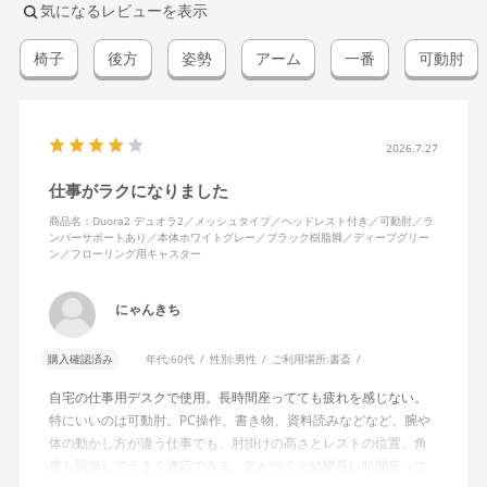
気になるレビューを表示
椅子
後方
姿勢
アーム
一番
可動肘
2026.7.27
仕事がラクになりました
商品名：Duora2 デュオラ2／メッシュタイプ／ヘッドレスト付き／可動肘／ラ
ンバーサポートあり／本体ホワイトグレー／ブラック樹脂脚／ディープグリー
ン／フローリング用キャスター
にゃんきち
購入確認済み
年代:
60代
性別:
男性
ご利用場所:
書斎
自宅の仕事用デスクで使用。長時間座ってても疲れを感じない。
特にいいのは可動肘。PC操作、書き物、資料読みなどなど、腕や
体の動かし方が違う仕事でも、肘掛けの高さとレストの位置、角
度を調節してうまく適応できる。気がつくと結構長い時間座って