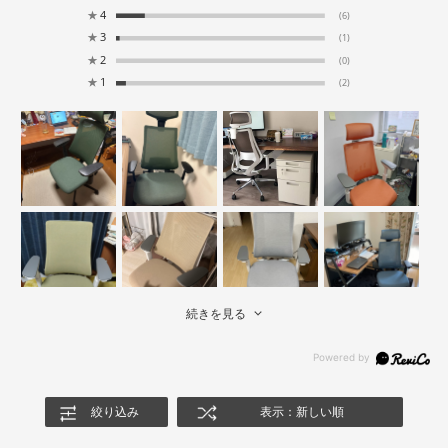
★
4
(6)
★
3
(1)
★
2
(0)
★
1
(2)
続きを見る
絞り込み
表示：新しい順