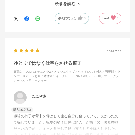
しまってる。
続きを読む
ランバーサポートは思ったよりやさしいサポート。従来使ってい
参考になった
0
Like!
0
た骨盤サポートチェアよりも支える感じは緩やかだが、姿勢の崩
れは起きない。気づくと骨盤が後傾になっている、ってことはな
いので安心です。
背面はクッションタイプかメッシュタイプで相当悩んだが、昨今
の夏の暑さを考えてメッシュを選んで正解。暑気が上がる2階の仕
2026.7.27
事場でも背中に熱がこもらず快適に仕事ができる。カラーのディ
ゆとりではなく仕事をさせる椅子
ープグリーンも爽やかさを感じさせてGOOD。
商品名：Duora2 デュオラ2／メッシュタイプ／ヘッドレスト付き／可動肘／ラ
ンバーサポートあり／本体ホワイトグレー／アルミポリッシュ脚／ブラック／
シンプルで機能性の高いバランスのとれたチェア。背面とヘッド
カーペット用キャスター
レストにもたれかかるような使い方はまだあまりしていないが、
これから読書用にも使って快適性を検証してみたい。
たこやき
購入確認済み
職場の椅子が背中を伸ばして座る自分に合っていて、良かったの
で探していました。職場の椅子自体は購入した椅子の下位互換品
だったのでが、ちょっと奮発して良い方のものを購入しました。
ゆったりも出来るが、それ以上に背もたれの反発力やランバーサ