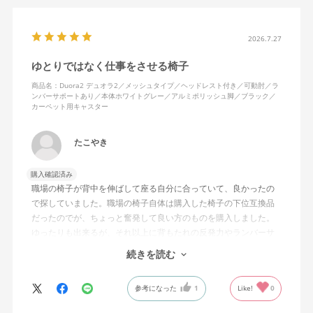
背面はクッションタイプかメッシュタイプで相当悩んだが、昨今
の夏の暑さを考えてメッシュを選んで正解。暑気が上がる2階の仕
2026.7.27
事場でも背中に熱がこもらず快適に仕事ができる。カラーのディ
ゆとりではなく仕事をさせる椅子
ープグリーンも爽やかさを感じさせてGOOD。
商品名：Duora2 デュオラ2／メッシュタイプ／ヘッドレスト付き／可動肘／ラ
ンバーサポートあり／本体ホワイトグレー／アルミポリッシュ脚／ブラック／
シンプルで機能性の高いバランスのとれたチェア。背面とヘッド
カーペット用キャスター
レストにもたれかかるような使い方はまだあまりしていないが、
これから読書用にも使って快適性を検証してみたい。
たこやき
購入確認済み
職場の椅子が背中を伸ばして座る自分に合っていて、良かったの
で探していました。職場の椅子自体は購入した椅子の下位互換品
だったのでが、ちょっと奮発して良い方のものを購入しました。
ゆったりも出来るが、それ以上に背もたれの反発力やランバーサ
ポートを突き出したり出来るので、モニターに向かわす方にも力
続きを読む
が入っていて仕事をするにはすごく良い椅子でした。
参考になった
1
Like!
0