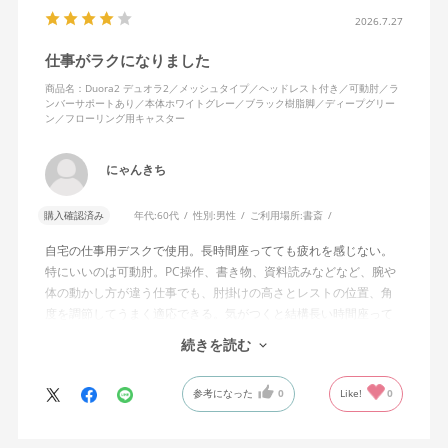
2026.7.27
仕事がラクになりました
商品名：Duora2 デュオラ2／メッシュタイプ／ヘッドレスト付き／可動肘／ラ
ンバーサポートあり／本体ホワイトグレー／ブラック樹脂脚／ディープグリー
ン／フローリング用キャスター
にゃんきち
購入確認済み
年代:
60代
性別:
男性
ご利用場所:
書斎
自宅の仕事用デスクで使用。長時間座ってても疲れを感じない。
特にいいのは可動肘。PC操作、書き物、資料読みなどなど、腕や
体の動かし方が違う仕事でも、肘掛けの高さとレストの位置、角
度を調節してうまく適応できる。気がつくと結構長い時間座って
しまってる。
続きを読む
ランバーサポートは思ったよりやさしいサポート。従来使ってい
参考になった
0
Like!
0
た骨盤サポートチェアよりも支える感じは緩やかだが、姿勢の崩
れは起きない。気づくと骨盤が後傾になっている、ってことはな
いので安心です。