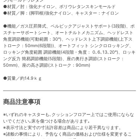
●材質／肘：強化ナイロン、ポリウレタンスキンモールド
●材質／脚：(脚羽根)強化ナイロン、キャスター：ナイロン
●機能／ガス圧昇降式、ペルビックアジャストサポート(3段階)、ポ
スチャーサポートシート、オートチルトメカニズム、ヘッドレスト
角度調節機能(可動範囲：30°)、ヘッドレスト上下調節機能(上下ス
トローク：50mm(6段階))、オートフィット シンクロロッキング、
ロッキング角度範囲 調節機能(4段階・角度： 0､6､13､20°)、ロッキ
ング反力 簡易調節機能(5段階)、座の奥行き調節(ストローク：
50mm)、座の高さ調節(ストローク：90mm)
●質量／約14.9ｋｇ
商品注意事項
※いずれのキャスターも､クッションフロアー上ではご使用にならな
いでください｡床を傷つける場合があります｡
※表示寸法と実寸の寸法許容差は商品により若干異なります。
※諸般の事情により、予告なく商品の価格および仕様を変更するこ