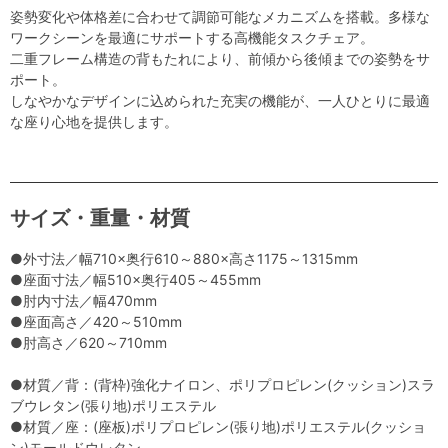
姿勢変化や体格差に合わせて調節可能なメカニズムを搭載。多様な
ワークシーンを最適にサポートする高機能タスクチェア。
二重フレーム構造の背もたれにより、前傾から後傾までの姿勢をサ
ポート。
しなやかなデザインに込められた充実の機能が、一人ひとりに最適
な座り心地を提供します。
サイズ・重量・材質
●外寸法／幅710×奥行610～880×高さ1175～1315mm
●座面寸法／幅510×奥行405～455mm
●肘内寸法／幅470mm
●座面高さ／420～510mm
●肘高さ／620～710mm
●材質／背：(背枠)強化ナイロン、ポリプロピレン(クッション)スラ
ブウレタン(張り地)ポリエステル
●材質／座：(座板)ポリプロピレン(張り地)ポリエステル(クッショ
ン)モールドウレタン