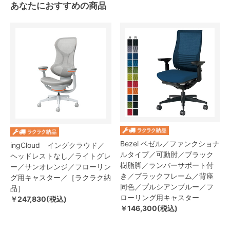
あなたにおすすめの商品
Bezel ベゼル／ファンクショナ
ingCloud イングクラウド／
ルタイプ／可動肘／ブラック
ヘッドレストなし／ライトグレ
樹脂脚／ランバーサポート付
ー／サンオレンジ／フローリン
き／ブラックフレーム／背座
グ用キャスター／［ラクラク納
同色／プルシアンブルー／フ
品］
ローリング用キャスター
￥247,830(税込)
￥146,300(税込)