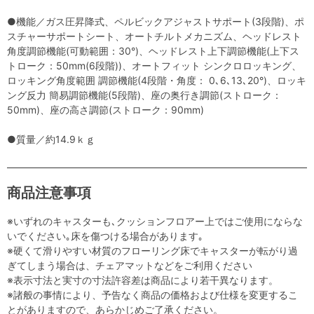
●機能／ガス圧昇降式、ペルビックアジャストサポート(3段階)、ポ
スチャーサポートシート、オートチルトメカニズム、ヘッドレスト
角度調節機能(可動範囲：30°)、ヘッドレスト上下調節機能(上下ス
トローク：50mm(6段階))、オートフィット シンクロロッキング、
ロッキング角度範囲 調節機能(4段階・角度： 0､6､13､20°)、ロッキ
ング反力 簡易調節機能(5段階)、座の奥行き調節(ストローク：
50mm)、座の高さ調節(ストローク：90mm)
●質量／約14.9ｋｇ
商品注意事項
※いずれのキャスターも､クッションフロアー上ではご使用にならな
いでください｡床を傷つける場合があります｡
※硬くて滑りやすい材質のフローリング床でキャスターが転がり過
ぎてしまう場合は、チェアマットなどをご利用ください
※表示寸法と実寸の寸法許容差は商品により若干異なります。
※諸般の事情により、予告なく商品の価格および仕様を変更するこ
とがありますので、あらかじめご了承ください。