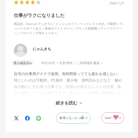
2026.7.27
仕事がラクになりました
商品名：Duora2 デュオラ2／メッシュタイプ／ヘッドレスト付き／可動肘／ラ
ンバーサポートあり／本体ホワイトグレー／ブラック樹脂脚／ディープグリー
ン／フローリング用キャスター
にゃんきち
購入確認済み
年代:
60代
性別:
男性
ご利用場所:
書斎
自宅の仕事用デスクで使用。長時間座ってても疲れを感じない。
特にいいのは可動肘。PC操作、書き物、資料読みなどなど、腕や
体の動かし方が違う仕事でも、肘掛けの高さとレストの位置、角
度を調節してうまく適応できる。気がつくと結構長い時間座って
しまってる。
続きを読む
ランバーサポートは思ったよりやさしいサポート。従来使ってい
参考になった
0
Like!
0
た骨盤サポートチェアよりも支える感じは緩やかだが、姿勢の崩
れは起きない。気づくと骨盤が後傾になっている、ってことはな
いので安心です。