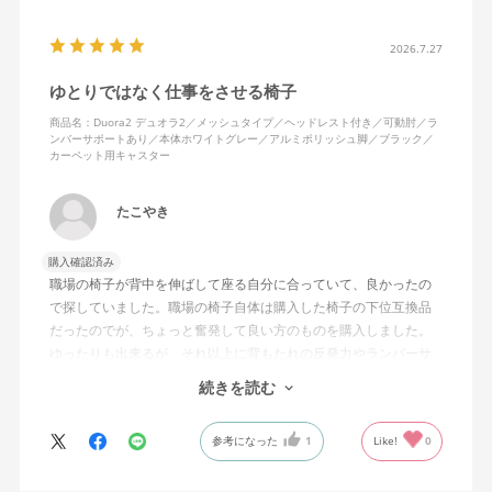
背面はクッションタイプかメッシュタイプで相当悩んだが、昨今
の夏の暑さを考えてメッシュを選んで正解。暑気が上がる2階の仕
2026.7.27
事場でも背中に熱がこもらず快適に仕事ができる。カラーのディ
ゆとりではなく仕事をさせる椅子
ープグリーンも爽やかさを感じさせてGOOD。
商品名：Duora2 デュオラ2／メッシュタイプ／ヘッドレスト付き／可動肘／ラ
ンバーサポートあり／本体ホワイトグレー／アルミポリッシュ脚／ブラック／
シンプルで機能性の高いバランスのとれたチェア。背面とヘッド
カーペット用キャスター
レストにもたれかかるような使い方はまだあまりしていないが、
これから読書用にも使って快適性を検証してみたい。
たこやき
購入確認済み
職場の椅子が背中を伸ばして座る自分に合っていて、良かったの
で探していました。職場の椅子自体は購入した椅子の下位互換品
だったのでが、ちょっと奮発して良い方のものを購入しました。
ゆったりも出来るが、それ以上に背もたれの反発力やランバーサ
ポートを突き出したり出来るので、モニターに向かわす方にも力
続きを読む
が入っていて仕事をするにはすごく良い椅子でした。
参考になった
1
Like!
0