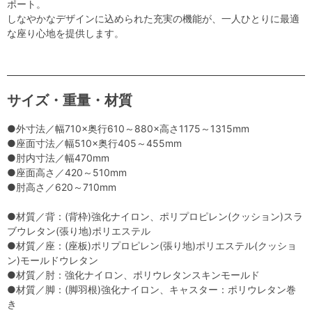
ポート。
しなやかなデザインに込められた充実の機能が、一人ひとりに最適
な座り心地を提供します。
サイズ・重量・材質
●外寸法／幅710×奥行610～880×高さ1175～1315mm
●座面寸法／幅510×奥行405～455mm
●肘内寸法／幅470mm
●座面高さ／420～510mm
●肘高さ／620～710mm
●材質／背：(背枠)強化ナイロン、ポリプロピレン(クッション)スラ
ブウレタン(張り地)ポリエステル
●材質／座：(座板)ポリプロピレン(張り地)ポリエステル(クッショ
ン)モールドウレタン
●材質／肘：強化ナイロン、ポリウレタンスキンモールド
●材質／脚：(脚羽根)強化ナイロン、キャスター：ポリウレタン巻
き