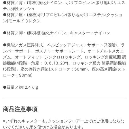
●材質／背：(背枠)強化ナイロン、ポリプロピレン(張り地)ポリエス
テル弾性メッシュ
●材質／座：(座板)ポリプロピレン(張り地)ポリエステル(クッショ
ン)モールドウレタン
●材質／脚：(脚羽根)強化ナイロン、キャスター：ナイロン
●機能／ガス圧昇降式、ペルビックアジャストサポート(3段階)、ラ
ンバーサポート、ポスチャーサポートシート、オートチルトメカニ
ズム、オートフィット シンクロロッキング、ロッキング角度範囲 調
節機能(4段階・角度： 0､6､13､20°)、ロッキング反力 簡易調節機能
(5段階)、座の奥行き調節(ストローク：50mm)、座の高さ調節(スト
ローク：90mm)
●質量／約12.4ｋｇ
商品注意事項
※いずれのキャスターも､クッションフロアー上ではご使用にならな
いでください｡床を傷つける場合があります｡