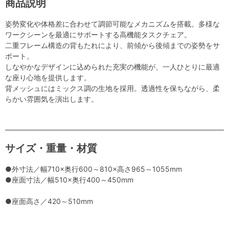
商品説明
姿勢変化や体格差に合わせて調節可能なメカニズムを搭載。多様な
ワークシーンを最適にサポートする高機能タスクチェア。
二重フレーム構造の背もたれにより、前傾から後傾までの姿勢をサ
ポート。
しなやかなデザインに込められた充実の機能が、一人ひとりに最適
な座り心地を提供します。
背メッシュにはミックス調の生地を採用。透過性を保ちながら、柔
らかい雰囲気を演出します。
サイズ・重量・材質
●外寸法／幅710×奥行600～810×高さ965～1055mm
●座面寸法／幅510×奥行400～450mm
●座面高さ／420～510mm