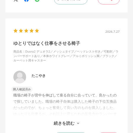
た骨盤サポートチェアよりも支える感じは緩やかだが、姿勢の崩
れは起きない。気づくと骨盤が後傾になっている、ってことはな
いので安心です。
背面はクッションタイプかメッシュタイプで相当悩んだが、昨今
の夏の暑さを考えてメッシュを選んで正解。暑気が上がる2階の仕
2026.7.27
事場でも背中に熱がこもらず快適に仕事ができる。カラーのディ
ゆとりではなく仕事をさせる椅子
ープグリーンも爽やかさを感じさせてGOOD。
商品名：Duora2 デュオラ2／メッシュタイプ／ヘッドレスト付き／可動肘／ラ
ンバーサポートあり／本体ホワイトグレー／アルミポリッシュ脚／ブラック／
シンプルで機能性の高いバランスのとれたチェア。背面とヘッド
カーペット用キャスター
レストにもたれかかるような使い方はまだあまりしていないが、
これから読書用にも使って快適性を検証してみたい。
たこやき
購入確認済み
職場の椅子が背中を伸ばして座る自分に合っていて、良かったの
で探していました。職場の椅子自体は購入した椅子の下位互換品
だったのでが、ちょっと奮発して良い方のものを購入しました。
ゆったりも出来るが、それ以上に背もたれの反発力やランバーサ
ポートを突き出したり出来るので、モニターに向かわす方にも力
続きを読む
が入っていて仕事をするにはすごく良い椅子でした。