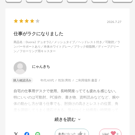
2026.7.27
仕事がラクになりました
商品名：Duora2 デュオラ2／メッシュタイプ／ヘッドレスト付き／可動肘／ラ
ンバーサポートあり／本体ホワイトグレー／ブラック樹脂脚／ディープグリー
ン／フローリング用キャスター
にゃんきち
購入確認済み
年代:
60代
性別:
男性
ご利用場所:
書斎
自宅の仕事用デスクで使用。長時間座ってても疲れを感じない。
特にいいのは可動肘。PC操作、書き物、資料読みなどなど、腕や
体の動かし方が違う仕事でも、肘掛けの高さとレストの位置、角
度を調節してうまく適応できる。気がつくと結構長い時間座って
しまってる。
続きを読む
ランバーサポートは思ったよりやさしいサポート。従来使ってい
参考になった
0
Like!
0