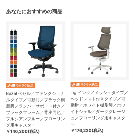
あなたにおすすめの商品
ing イング／メッシュタイプ／
Bezel ベゼル／ファンクショナ
ヘッドレスト付きタイプ／可
ルタイプ／可動肘／ブラック樹
動肘／ホワイト樹脂脚／ホワ
脂脚／ランバーサポート付き／
イトシェル／ダークグレージ
ブラックフレーム／背座同色／
ュ／フローリング用キャスタ
プルシアンブルー／フローリン
ー
グ用キャスター
￥176,220(税込)
￥146,300(税込)