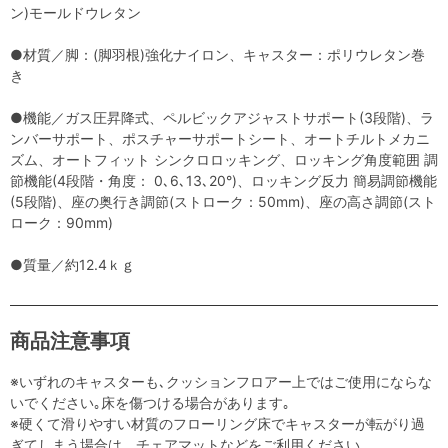
ン)モールドウレタン
●材質／脚：(脚羽根)強化ナイロン、キャスター：ポリウレタン巻
き
●機能／ガス圧昇降式、ペルビックアジャストサポート(3段階)、ラ
ンバーサポート、ポスチャーサポートシート、オートチルトメカニ
ズム、オートフィット シンクロロッキング、ロッキング角度範囲 調
節機能(4段階・角度： 0､6､13､20°)、ロッキング反力 簡易調節機能
(5段階)、座の奥行き調節(ストローク：50mm)、座の高さ調節(スト
ローク：90mm)
●質量／約12.4ｋｇ
商品注意事項
※いずれのキャスターも､クッションフロアー上ではご使用にならな
いでください｡床を傷つける場合があります｡
※硬くて滑りやすい材質のフローリング床でキャスターが転がり過
ぎてしまう場合は、チェアマットなどをご利用ください