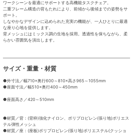
ワークシーンを最適にサポートする高機能タスクチェア。
二重フレーム構造の背もたれにより、前傾から後傾までの姿勢をサ
ポート。
しなやかなデザインに込められた充実の機能が、一人ひとりに最適
な座り心地を提供します。
背メッシュにはミックス調の生地を採用。透過性を保ちながら、柔
らかい雰囲気を演出します。
サイズ・重量・材質
●外寸法／幅710×奥行600～810×高さ965～1055mm
●座面寸法／幅510×奥行400～450mm
●座面高さ／420～510mm
●材質／背：(背枠)強化ナイロン、ポリプロピレン(張り地)ポリエス
テル弾性メッシュ
●材質／座：(座板)ポリプロピレン(張り地)ポリエステル(クッショ