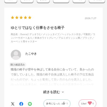
2026.7.27
ゆとりではなく仕事をさせる椅子
商品名：Duora2 デュオラ2／メッシュタイプ／ヘッドレスト付き／可動肘／ラ
ンバーサポートあり／本体ホワイトグレー／アルミポリッシュ脚／ブラック／
カーペット用キャスター
たこやき
購入確認済み
職場の椅子が背中を伸ばして座る自分に合っていて、良かったの
で探していました。職場の椅子自体は購入した椅子の下位互換品
だったのでが、ちょっと奮発して良い方のものを購入しました。
ゆったりも出来るが、それ以上に背もたれの反発力やランバーサ
ポートを突き出したり出来るので、モニターに向かわす方にも力
続きを読む
が入っていて仕事をするにはすごく良い椅子でした。
参考になった
1
Like!
0