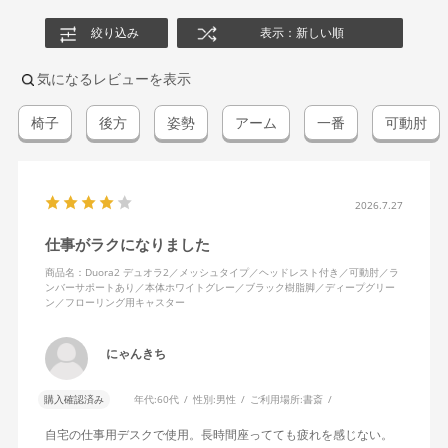
絞り込み
表示：新しい順
気になるレビューを表示
椅子
後方
姿勢
アーム
一番
可動肘
2026.7.27
仕事がラクになりました
商品名：Duora2 デュオラ2／メッシュタイプ／ヘッドレスト付き／可動肘／ラ
ンバーサポートあり／本体ホワイトグレー／ブラック樹脂脚／ディープグリー
ン／フローリング用キャスター
にゃんきち
購入確認済み
年代:
60代
性別:
男性
ご利用場所:
書斎
自宅の仕事用デスクで使用。長時間座ってても疲れを感じない。