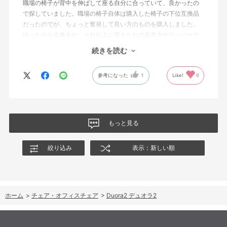
職場の椅子が背中を伸ばして座る自分に合っていて、良かったの
で探していました。職場の椅子自体は購入した椅子の下位互換品
だったのでが、ちょっと奮発して良い方のものを購入しました。
ゆったりも出来るが、それ以上に背もたれの反発力やランバーサ
ポートを突き出したり出来るので、モニターに向かわす方にも力
続きを読む
が入っていて仕事をするにはすごく良い椅子でした。
参考になった
1
Like!
0
もっと見る
絞り込み
表示：新しい順
ホーム
>
チェア・オフィスチェア
>
Duora2 デュオラ2