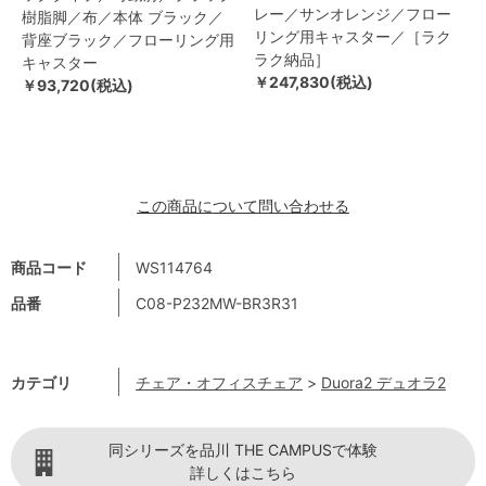
レー／サンオレンジ／フロー
樹脂脚／布／本体 ブラック／
リング用キャスター／［ラク
背座ブラック／フローリング用
ラク納品］
キャスター
￥247,830(税込)
￥93,720(税込)
この商品について問い合わせる
商品コード
WS114764
品番
C08-P232MW-BR3R31
カテゴリ
チェア・オフィスチェア
>
Duora2 デュオラ2
同シリーズを品川 THE CAMPUSで体験
詳しくはこちら