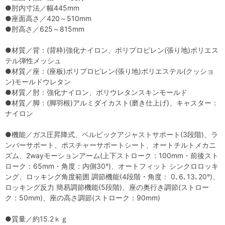
●肘内寸法／幅445mm
●座面高さ／420～510mm
●肘高さ／625～815mm
●材質／背：(背枠)強化ナイロン、ポリプロピレン(張り地)ポリエス
テル弾性メッシュ
●材質／座：(座板)ポリプロピレン(張り地)ポリエステル(クッショ
ン)モールドウレタン
●材質／肘：強化ナイロン、ポリウレタンスキンモールド
●材質／脚：(脚羽根)アルミダイカスト(磨き仕上げ)、キャスター：
ナイロン
●機能／ガス圧昇降式、ペルビックアジャストサポート(3段階)、ラ
ンバーサポート、ポスチャーサポートシート、オートチルトメカニ
ズム、2wayモーションアーム(上下ストローク：100mm・前後スト
ローク：65mm・角度：内側30°)、オートフィット シンクロロッキ
ング、ロッキング角度範囲 調節機能(4段階・角度： 0､6､13､20°)、
ロッキング反力 簡易調節機能(5段階)、座の奥行き調節(ストロー
ク：50mm)、座の高さ調節(ストローク：90mm)
●質量／約15.2ｋｇ