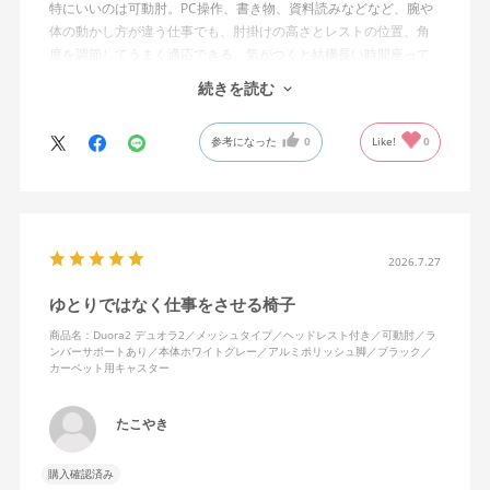
特にいいのは可動肘。PC操作、書き物、資料読みなどなど、腕や
体の動かし方が違う仕事でも、肘掛けの高さとレストの位置、角
度を調節してうまく適応できる。気がつくと結構長い時間座って
しまってる。
続きを読む
ランバーサポートは思ったよりやさしいサポート。従来使ってい
参考になった
0
Like!
0
た骨盤サポートチェアよりも支える感じは緩やかだが、姿勢の崩
れは起きない。気づくと骨盤が後傾になっている、ってことはな
いので安心です。
背面はクッションタイプかメッシュタイプで相当悩んだが、昨今
の夏の暑さを考えてメッシュを選んで正解。暑気が上がる2階の仕
2026.7.27
事場でも背中に熱がこもらず快適に仕事ができる。カラーのディ
ゆとりではなく仕事をさせる椅子
ープグリーンも爽やかさを感じさせてGOOD。
商品名：Duora2 デュオラ2／メッシュタイプ／ヘッドレスト付き／可動肘／ラ
ンバーサポートあり／本体ホワイトグレー／アルミポリッシュ脚／ブラック／
シンプルで機能性の高いバランスのとれたチェア。背面とヘッド
カーペット用キャスター
レストにもたれかかるような使い方はまだあまりしていないが、
これから読書用にも使って快適性を検証してみたい。
たこやき
購入確認済み