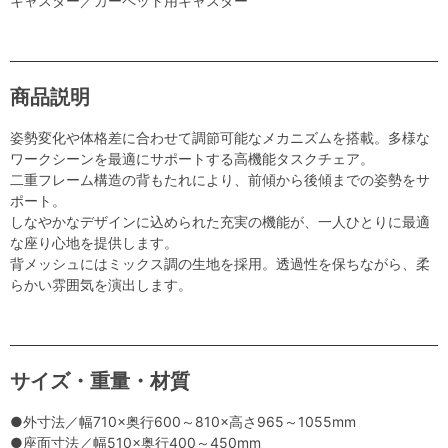
キャスター／カーペット用キャスター
商品説明
姿勢変化や体格差に合わせて調節可能なメカニズムを搭載。多様な
ワークシーンを最適にサポートする高機能タスクチェア。
二重フレーム構造の背もたれにより、前傾から後傾までの姿勢をサ
ポート。
しなやかなデザインに込められた充実の機能が、一人ひとりに最適
な座り心地を提供します。
背メッシュにはミックス調の生地を採用。透過性を保ちながら、柔
らかい雰囲気を演出します。
サイズ・重量・材質
●外寸法／幅710×奥行600～810×高さ965～1055mm
●座面寸法／幅510×奥行400～450mm