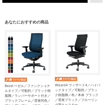
あなたにおすすめの商品
Wizard4 ウィザード4／ハイバ
Bezel ベゼル／ファンクショナ
ックタイプ／可動肘／ブラッ
ルタイプ／可動肘／ブラック樹
ク樹脂脚／布／本体 ブラック
脂脚／ランバーサポート付き／
／背座ブラック／フローリン
ブラックフレーム／背座同色／
グ用キャスター