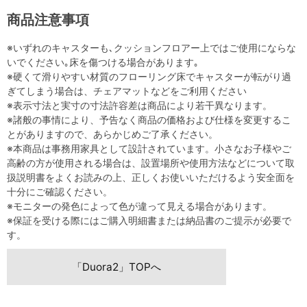
商品注意事項
※いずれのキャスターも､クッションフロアー上ではご使用にならな
いでください｡床を傷つける場合があります｡
※硬くて滑りやすい材質のフローリング床でキャスターが転がり過
ぎてしまう場合は、チェアマットなどをご利用ください
※表示寸法と実寸の寸法許容差は商品により若干異なります。
※諸般の事情により、予告なく商品の価格および仕様を変更するこ
とがありますので、あらかじめご了承ください。
※本商品は事務用家具として設計されています。小さなお子様やご
高齢の方が使用される場合は、設置場所や使用方法などについて取
扱説明書をよくお読みの上、正しくお使いいただけるよう安全面を
十分にご確認ください。
※モニターの発色によって色が違って見える場合があります。
※保証を受ける際にはご購入明細書または納品書のご提示が必要で
す。
「Duora2」TOPへ