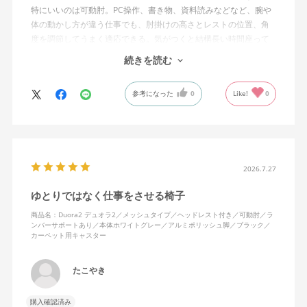
特にいいのは可動肘。PC操作、書き物、資料読みなどなど、腕や
体の動かし方が違う仕事でも、肘掛けの高さとレストの位置、角
度を調節してうまく適応できる。気がつくと結構長い時間座って
しまってる。
続きを読む
ランバーサポートは思ったよりやさしいサポート。従来使ってい
参考になった
0
Like!
0
た骨盤サポートチェアよりも支える感じは緩やかだが、姿勢の崩
れは起きない。気づくと骨盤が後傾になっている、ってことはな
いので安心です。
背面はクッションタイプかメッシュタイプで相当悩んだが、昨今
の夏の暑さを考えてメッシュを選んで正解。暑気が上がる2階の仕
2026.7.27
事場でも背中に熱がこもらず快適に仕事ができる。カラーのディ
ゆとりではなく仕事をさせる椅子
ープグリーンも爽やかさを感じさせてGOOD。
商品名：Duora2 デュオラ2／メッシュタイプ／ヘッドレスト付き／可動肘／ラ
ンバーサポートあり／本体ホワイトグレー／アルミポリッシュ脚／ブラック／
シンプルで機能性の高いバランスのとれたチェア。背面とヘッド
カーペット用キャスター
レストにもたれかかるような使い方はまだあまりしていないが、
これから読書用にも使って快適性を検証してみたい。
たこやき
購入確認済み