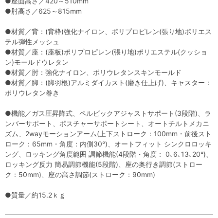
●座面高さ／420～510mm
●肘高さ／625～815mm
●材質／背：(背枠)強化ナイロン、ポリプロピレン(張り地)ポリエス
テル弾性メッシュ
●材質／座：(座板)ポリプロピレン(張り地)ポリエステル(クッショ
ン)モールドウレタン
●材質／肘：強化ナイロン、ポリウレタンスキンモールド
●材質／脚：(脚羽根)アルミダイカスト(磨き仕上げ)、キャスター：
ポリウレタン巻き
●機能／ガス圧昇降式、ペルビックアジャストサポート(3段階)、ラ
ンバーサポート、ポスチャーサポートシート、オートチルトメカニ
ズム、2wayモーションアーム(上下ストローク：100mm・前後スト
ローク：65mm・角度：内側30°)、オートフィット シンクロロッキ
ング、ロッキング角度範囲 調節機能(4段階・角度： 0､6､13､20°)、
ロッキング反力 簡易調節機能(5段階)、座の奥行き調節(ストロー
ク：50mm)、座の高さ調節(ストローク：90mm)
●質量／約15.2ｋｇ