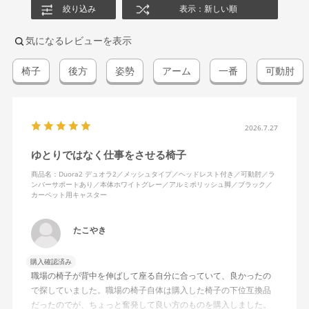
絞り込み
表示：新しい順
気になるレビューを表示
椅子
後方
姿勢
アーム
一番
可動肘
2026.7.27
ゆとりではなく仕事をさせる椅子
商品名：Duora2 デュオラ2／メッシュタイプ／ヘッドレスト付き／可動肘／ラ
ンバーサポートあり／本体ホワイトグレー／アルミポリッシュ脚／ブラック／
カーペット用キャスター
たこやき
購入確認済み
職場の椅子が背中を伸ばして座る自分に合っていて、良かったの
で探していました。職場の椅子自体は購入した椅子の下位互換品
だったのでが、ちょっと奮発して良い方のものを購入しました。