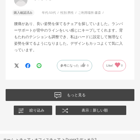
購入確認済み
年代:
50代
性別:
男性
ご利用場所:
書斎
腰痛があり、良い姿勢を保てるチェアを探していました。ランバ
ーサポートが背中のラインをいい感じにキープしてくれます。背
もたれのテンションも調整でき、私はハードに設定して無理なく
姿勢を保てるようになりました。デザインもカッコよくて気に入
っています。
参考になった
0
Like!
0
もっと見る
絞り込み
表示：新しい順
ホーム
>
チェア・オフィスチェア
>
Duora2 デュオラ2