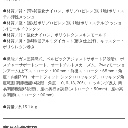
●材質／背：(背枠)強化ナイロン、ポリプロピレン(張り地)ポリエス
テル弾性メッシュ
●材質／座：(座板)ポリプロピレン(張り地)ポリエステル(クッショ
ン)モールドウレタン
●材質／肘：強化ナイロン、ポリウレタンスキンモールド
●材質／脚：(脚羽根)アルミダイカスト(磨き仕上げ)、キャスター：
ポリウレタン巻き
●機能／ガス圧昇降式、ペルビックアジャストサポート(3段階)、ポ
スチャーサポートシート、オートチルトメカニズム、2wayモーショ
ンアーム(上下ストローク：100mm・前後ストローク：65mm・角
度：内側30°)、オートフィット シンクロロッキング、ロッキング角
度範囲 調節機能(4段階・角度： 0､6､13､20°)、ロッキング反力 簡
易調節機能(5段階)、座の奥行き調節(ストローク：50mm)、座の高
さ調節(ストローク：90mm)
●質量／約15.1ｋｇ