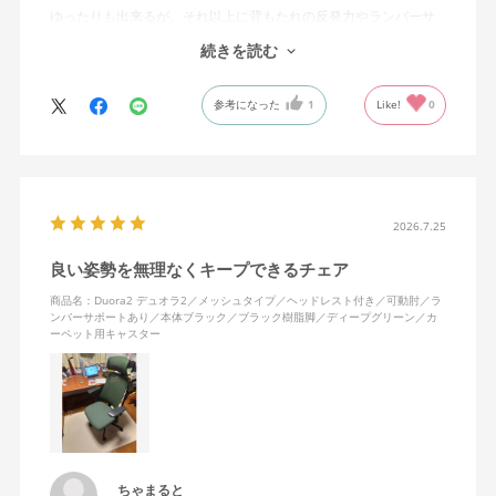
ゆったりも出来るが、それ以上に背もたれの反発力やランバーサ
ポートを突き出したり出来るので、モニターに向かわす方にも力
続きを読む
が入っていて仕事をするにはすごく良い椅子でした。
参考になった
1
Like!
0
2026.7.25
良い姿勢を無理なくキープできるチェア
商品名：Duora2 デュオラ2／メッシュタイプ／ヘッドレスト付き／可動肘／ラ
ンバーサポートあり／本体ブラック／ブラック樹脂脚／ディープグリーン／カ
ーペット用キャスター
ちゃまると