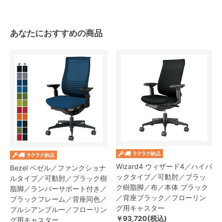
あなたにおすすめの商品
Wizard4 ウィザード4／ハイバ
Bezel ベゼル／ファンクショナ
ックタイプ／可動肘／ブラッ
ルタイプ／可動肘／ブラック樹
ク樹脂脚／布／本体 ブラック
脂脚／ランバーサポート付き／
／背座ブラック／フローリン
ブラックフレーム／背座同色／
グ用キャスター
プルシアンブルー／フローリン
￥93,720(税込)
グ用キャスター