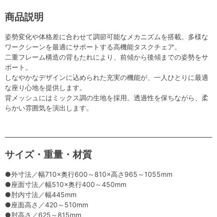
商品説明
姿勢変化や体格差に合わせて調節可能なメカニズムを搭載。多様な
ワークシーンを最適にサポートする高機能タスクチェア。
二重フレーム構造の背もたれにより、前傾から後傾までの姿勢をサ
ポート。
しなやかなデザインに込められた充実の機能が、一人ひとりに最適
な座り心地を提供します。
背メッシュにはミックス調の生地を採用。透過性を保ちながら、柔
らかい雰囲気を演出します。
サイズ・重量・材質
●外寸法／幅710×奥行600～810×高さ965～1055mm
●座面寸法／幅510×奥行400～450mm
●肘内寸法／幅445mm
●座面高さ／420～510mm
●肘高さ／625～815mm