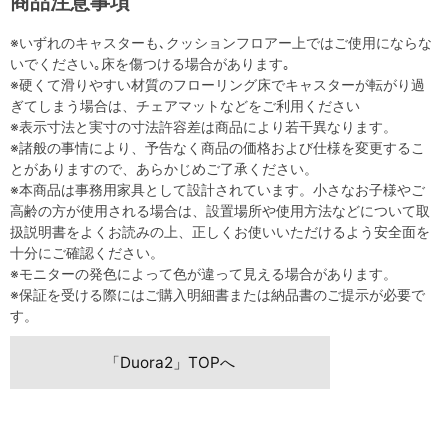
商品注意事項
※いずれのキャスターも､クッションフロアー上ではご使用にならな
いでください｡床を傷つける場合があります｡
※硬くて滑りやすい材質のフローリング床でキャスターが転がり過
ぎてしまう場合は、チェアマットなどをご利用ください
※表示寸法と実寸の寸法許容差は商品により若干異なります。
※諸般の事情により、予告なく商品の価格および仕様を変更するこ
とがありますので、あらかじめご了承ください。
※本商品は事務用家具として設計されています。小さなお子様やご
高齢の方が使用される場合は、設置場所や使用方法などについて取
扱説明書をよくお読みの上、正しくお使いいただけるよう安全面を
十分にご確認ください。
※モニターの発色によって色が違って見える場合があります。
※保証を受ける際にはご購入明細書または納品書のご提示が必要で
す。
「Duora2」TOPへ