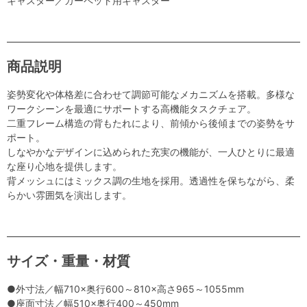
キャスター／カーペット用キャスター
商品説明
姿勢変化や体格差に合わせて調節可能なメカニズムを搭載。多様な
ワークシーンを最適にサポートする高機能タスクチェア。
二重フレーム構造の背もたれにより、前傾から後傾までの姿勢をサ
ポート。
しなやかなデザインに込められた充実の機能が、一人ひとりに最適
な座り心地を提供します。
背メッシュにはミックス調の生地を採用。透過性を保ちながら、柔
らかい雰囲気を演出します。
サイズ・重量・材質
●外寸法／幅710×奥行600～810×高さ965～1055mm
●座面寸法／幅510×奥行400～450mm