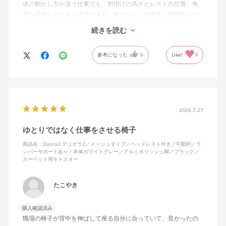
体の動かし方が違う仕事でも、肘掛けの高さとレストの位置、角
度を調節してうまく適応できる。気がつくと結構長い時間座って
しまってる。
続きを読む
ランバーサポートは思ったよりやさしいサポート。従来使ってい
参考になった
0
Like!
0
た骨盤サポートチェアよりも支える感じは緩やかだが、姿勢の崩
れは起きない。気づくと骨盤が後傾になっている、ってことはな
いので安心です。
背面はクッションタイプかメッシュタイプで相当悩んだが、昨今
の夏の暑さを考えてメッシュを選んで正解。暑気が上がる2階の仕
2026.7.27
事場でも背中に熱がこもらず快適に仕事ができる。カラーのディ
ゆとりではなく仕事をさせる椅子
ープグリーンも爽やかさを感じさせてGOOD。
商品名：Duora2 デュオラ2／メッシュタイプ／ヘッドレスト付き／可動肘／ラ
ンバーサポートあり／本体ホワイトグレー／アルミポリッシュ脚／ブラック／
シンプルで機能性の高いバランスのとれたチェア。背面とヘッド
カーペット用キャスター
レストにもたれかかるような使い方はまだあまりしていないが、
これから読書用にも使って快適性を検証してみたい。
たこやき
購入確認済み
職場の椅子が背中を伸ばして座る自分に合っていて、良かったの