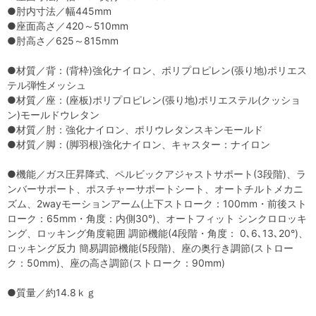
●肘内寸法／幅445mm
●座面高さ／420～510mm
●肘高さ／625～815mm
●材質／背：(背枠)強化ナイロン、ポリプロピレン(張り地)ポリエス
テル弾性メッシュ
●材質／座：(座板)ポリプロピレン(張り地)ポリエステル(クッショ
ン)モールドウレタン
●材質／肘：強化ナイロン、ポリウレタンスキンモールド
●材質／脚：(脚羽根)強化ナイロン、キャスター：ナイロン
●機能／ガス圧昇降式、ペルビックアジャストサポート(3段階)、ラ
ンバーサポート、ポスチャーサポートシート、オートチルトメカニ
ズム、2wayモーションアーム(上下ストローク：100mm・前後スト
ローク：65mm・角度：内側30°)、オートフィット シンクロロッキ
ング、ロッキング角度範囲 調節機能(4段階・角度： 0､6､13､20°)、
ロッキング反力 簡易調節機能(5段階)、座の奥行き調節(ストロー
ク：50mm)、座の高さ調節(ストローク：90mm)
●質量／約14.8ｋｇ