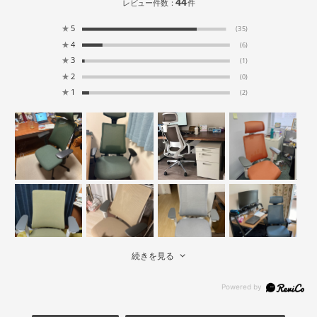
44
レビュー件数：
件
★
5
(35)
★
4
(6)
★
3
(1)
★
2
(0)
★
1
(2)
続きを見る