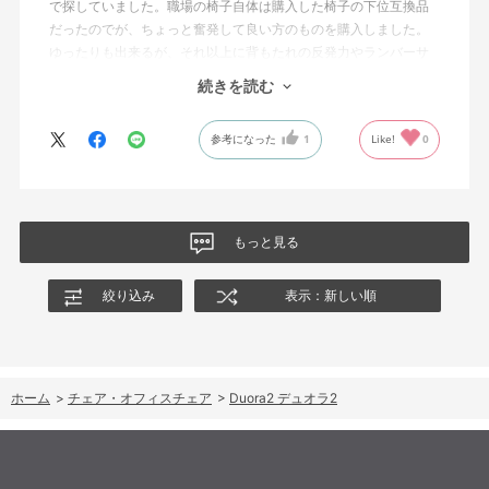
で探していました。職場の椅子自体は購入した椅子の下位互換品
だったのでが、ちょっと奮発して良い方のものを購入しました。
ゆったりも出来るが、それ以上に背もたれの反発力やランバーサ
ポートを突き出したり出来るので、モニターに向かわす方にも力
続きを読む
が入っていて仕事をするにはすごく良い椅子でした。
参考になった
1
Like!
0
もっと見る
絞り込み
表示：新しい順
ホーム
>
チェア・オフィスチェア
>
Duora2 デュオラ2