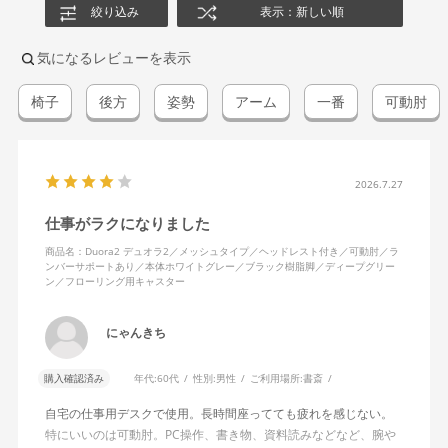
絞り込み
表示：新しい順
気になるレビューを表示
椅子
後方
姿勢
アーム
一番
可動肘
2026.7.27
仕事がラクになりました
商品名：Duora2 デュオラ2／メッシュタイプ／ヘッドレスト付き／可動肘／ラ
ンバーサポートあり／本体ホワイトグレー／ブラック樹脂脚／ディープグリー
ン／フローリング用キャスター
にゃんきち
購入確認済み
年代:
60代
性別:
男性
ご利用場所:
書斎
自宅の仕事用デスクで使用。長時間座ってても疲れを感じない。
特にいいのは可動肘。PC操作、書き物、資料読みなどなど、腕や