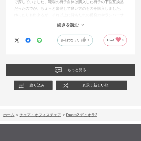
で探していました。職場の椅子自体は購入した椅子の下位互換品
だったのでが、ちょっと奮発して良い方のものを購入しました。
ゆったりも出来るが、それ以上に背もたれの反発力やランバーサ
ポートを突き出したり出来るので、モニターに向かわす方にも力
続きを読む
が入っていて仕事をするにはすごく良い椅子でした。
参考になった
1
Like!
0
もっと見る
絞り込み
表示：新しい順
ホーム
>
チェア・オフィスチェア
>
Duora2 デュオラ2