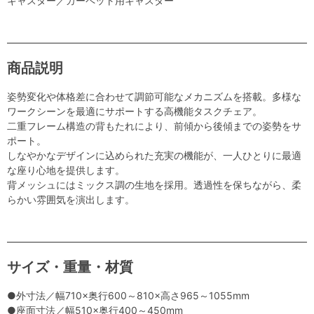
キャスター／カーペット用キャスター
商品説明
姿勢変化や体格差に合わせて調節可能なメカニズムを搭載。多様な
ワークシーンを最適にサポートする高機能タスクチェア。
二重フレーム構造の背もたれにより、前傾から後傾までの姿勢をサ
ポート。
しなやかなデザインに込められた充実の機能が、一人ひとりに最適
な座り心地を提供します。
背メッシュにはミックス調の生地を採用。透過性を保ちながら、柔
らかい雰囲気を演出します。
サイズ・重量・材質
●外寸法／幅710×奥行600～810×高さ965～1055mm
●座面寸法／幅510×奥行400～450mm