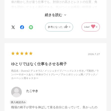
体の動かし方が違う仕事でも、肘掛けの高さとレストの位置、角
度を調節してうまく適応できる。気がつくと結構長い時間座って
しまってる。
続きを読む
ランバーサポートは思ったよりやさしいサポート。従来使ってい
参考になった
0
Like!
0
た骨盤サポートチェアよりも支える感じは緩やかだが、姿勢の崩
れは起きない。気づくと骨盤が後傾になっている、ってことはな
いので安心です。
背面はクッションタイプかメッシュタイプで相当悩んだが、昨今
の夏の暑さを考えてメッシュを選んで正解。暑気が上がる2階の仕
2026.7.27
事場でも背中に熱がこもらず快適に仕事ができる。カラーのディ
ゆとりではなく仕事をさせる椅子
ープグリーンも爽やかさを感じさせてGOOD。
商品名：Duora2 デュオラ2／メッシュタイプ／ヘッドレスト付き／可動肘／ラ
ンバーサポートあり／本体ホワイトグレー／アルミポリッシュ脚／ブラック／
シンプルで機能性の高いバランスのとれたチェア。背面とヘッド
カーペット用キャスター
レストにもたれかかるような使い方はまだあまりしていないが、
これから読書用にも使って快適性を検証してみたい。
たこやき
購入確認済み
職場の椅子が背中を伸ばして座る自分に合っていて、良かったの