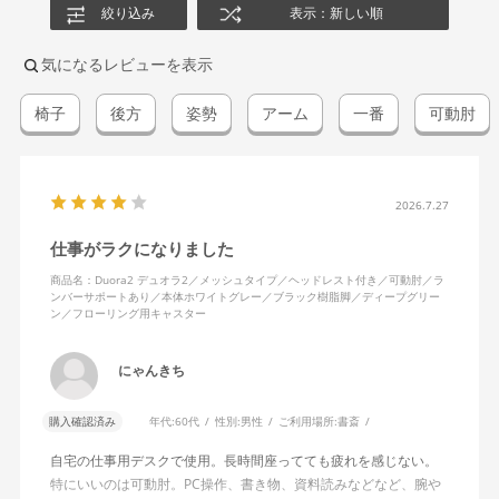
絞り込み
表示：新しい順
気になるレビューを表示
椅子
後方
姿勢
アーム
一番
可動肘
2026.7.27
仕事がラクになりました
商品名：Duora2 デュオラ2／メッシュタイプ／ヘッドレスト付き／可動肘／ラ
ンバーサポートあり／本体ホワイトグレー／ブラック樹脂脚／ディープグリー
ン／フローリング用キャスター
にゃんきち
購入確認済み
年代:
60代
性別:
男性
ご利用場所:
書斎
自宅の仕事用デスクで使用。長時間座ってても疲れを感じない。
特にいいのは可動肘。PC操作、書き物、資料読みなどなど、腕や