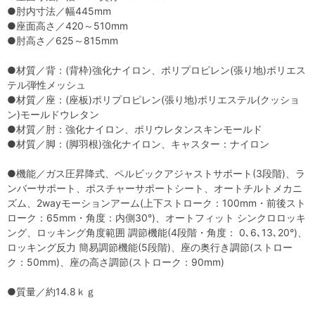
●肘内寸法／幅445mm
●座面高さ／420～510mm
●肘高さ／625～815mm
●材質／背：(背枠)強化ナイロン、ポリプロピレン(張り地)ポリエス
テル弾性メッシュ
●材質／座：(座板)ポリプロピレン(張り地)ポリエステル(クッショ
ン)モールドウレタン
●材質／肘：強化ナイロン、ポリウレタンスキンモールド
●材質／脚：(脚羽根)強化ナイロン、キャスター：ナイロン
●機能／ガス圧昇降式、ペルビックアジャストサポート(3段階)、ラ
ンバーサポート、ポスチャーサポートシート、オートチルトメカニ
ズム、2wayモーションアーム(上下ストローク：100mm・前後スト
ローク：65mm・角度：内側30°)、オートフィット シンクロロッキ
ング、ロッキング角度範囲 調節機能(4段階・角度： 0､6､13､20°)、
ロッキング反力 簡易調節機能(5段階)、座の奥行き調節(ストロー
ク：50mm)、座の高さ調節(ストローク：90mm)
●質量／約14.8ｋｇ