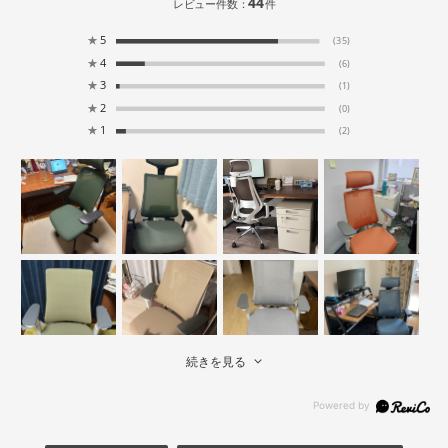
44
レビュー件数：
件
★
5
(35)
★
4
(6)
★
3
(1)
★
2
(0)
★
1
(2)
続きを見る