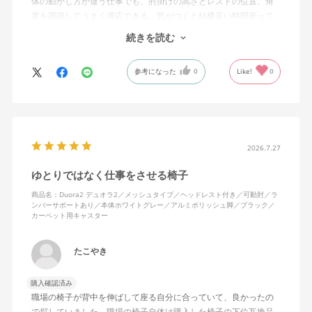
体の動かし方が違う仕事でも、肘掛けの高さとレストの位置、角
度を調節してうまく適応できる。気がつくと結構長い時間座って
しまってる。
続きを読む
ランバーサポートは思ったよりやさしいサポート。従来使ってい
参考になった
0
Like!
0
た骨盤サポートチェアよりも支える感じは緩やかだが、姿勢の崩
れは起きない。気づくと骨盤が後傾になっている、ってことはな
いので安心です。
背面はクッションタイプかメッシュタイプで相当悩んだが、昨今
の夏の暑さを考えてメッシュを選んで正解。暑気が上がる2階の仕
2026.7.27
事場でも背中に熱がこもらず快適に仕事ができる。カラーのディ
ゆとりではなく仕事をさせる椅子
ープグリーンも爽やかさを感じさせてGOOD。
商品名：Duora2 デュオラ2／メッシュタイプ／ヘッドレスト付き／可動肘／ラ
ンバーサポートあり／本体ホワイトグレー／アルミポリッシュ脚／ブラック／
シンプルで機能性の高いバランスのとれたチェア。背面とヘッド
カーペット用キャスター
レストにもたれかかるような使い方はまだあまりしていないが、
これから読書用にも使って快適性を検証してみたい。
たこやき
購入確認済み
職場の椅子が背中を伸ばして座る自分に合っていて、良かったの
で探していました。職場の椅子自体は購入した椅子の下位互換品