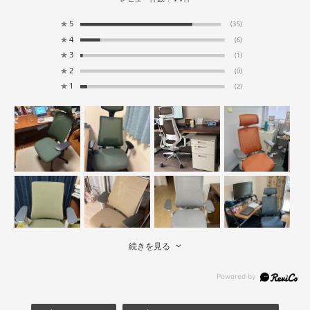
★
5
(35)
★
4
(6)
★
3
(1)
★
2
(0)
★
1
(2)
続きを見る