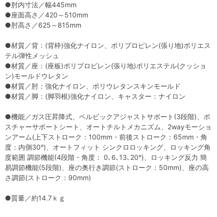
●肘内寸法／幅445mm
●座面高さ／420～510mm
●肘高さ／625～815mm
●材質／背：(背枠)強化ナイロン、ポリプロピレン(張り地)ポリエス
テル弾性メッシュ
●材質／座：(座板)ポリプロピレン(張り地)ポリエステル(クッショ
ン)モールドウレタン
●材質／肘：強化ナイロン、ポリウレタンスキンモールド
●材質／脚：(脚羽根)強化ナイロン、キャスター：ナイロン
●機能／ガス圧昇降式、ペルビックアジャストサポート(3段階)、ポ
スチャーサポートシート、オートチルトメカニズム、2wayモーショ
ンアーム(上下ストローク：100mm・前後ストローク：65mm・角
度：内側30°)、オートフィット シンクロロッキング、ロッキング角
度範囲 調節機能(4段階・角度： 0､6､13､20°)、ロッキング反力 簡
易調節機能(5段階)、座の奥行き調節(ストローク：50mm)、座の高
さ調節(ストローク：90mm)
●質量／約14.7ｋｇ