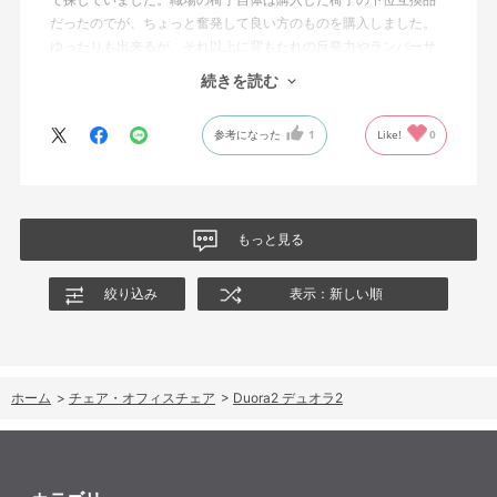
だったのでが、ちょっと奮発して良い方のものを購入しました。
ゆったりも出来るが、それ以上に背もたれの反発力やランバーサ
ポートを突き出したり出来るので、モニターに向かわす方にも力
続きを読む
が入っていて仕事をするにはすごく良い椅子でした。
参考になった
1
Like!
0
もっと見る
絞り込み
表示：新しい順
ホーム
>
チェア・オフィスチェア
>
Duora2 デュオラ2