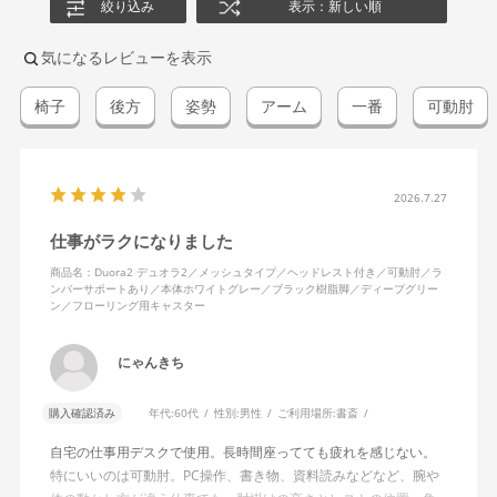
絞り込み
表示：新しい順
気になるレビューを表示
椅子
後方
姿勢
アーム
一番
可動肘
2026.7.27
仕事がラクになりました
商品名：Duora2 デュオラ2／メッシュタイプ／ヘッドレスト付き／可動肘／ラ
ンバーサポートあり／本体ホワイトグレー／ブラック樹脂脚／ディープグリー
ン／フローリング用キャスター
にゃんきち
購入確認済み
年代:
60代
性別:
男性
ご利用場所:
書斎
自宅の仕事用デスクで使用。長時間座ってても疲れを感じない。
特にいいのは可動肘。PC操作、書き物、資料読みなどなど、腕や