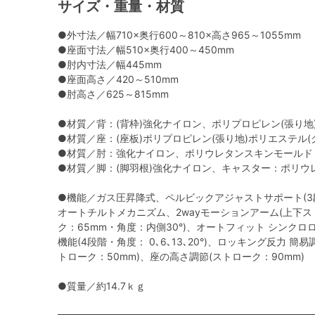
サイズ・重量・材質
●外寸法／幅710×奥行600～810×高さ965～1055mm
●座面寸法／幅510×奥行400～450mm
●肘内寸法／幅445mm
●座面高さ／420～510mm
●肘高さ／625～815mm
●材質／背：(背枠)強化ナイロン、ポリプロピレン(張り
●材質／座：(座板)ポリプロピレン(張り地)ポリエステル
●材質／肘：強化ナイロン、ポリウレタンスキンモールド
●材質／脚：(脚羽根)強化ナイロン、キャスター：ポリウ
●機能／ガス圧昇降式、ペルビックアジャストサポート(3
オートチルトメカニズム、2wayモーションアーム(上下ス
ク：65mm・角度：内側30°)、オートフィット シンク
機能(4段階・角度： 0､6､13､20°)、ロッキング反力 簡
トローク：50mm)、座の高さ調節(ストローク：90mm)
●質量／約14.7ｋｇ