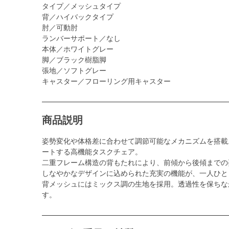
タイプ／メッシュタイプ
背／ハイバックタイプ
肘／可動肘
ランバーサポート／なし
本体／ホワイトグレー
脚／ブラック樹脂脚
張地／ソフトグレー
キャスター／フローリング用キャスター
商品説明
姿勢変化や体格差に合わせて調節可能なメカニズムを搭載
ートする高機能タスクチェア。
二重フレーム構造の背もたれにより、前傾から後傾までの
しなやかなデザインに込められた充実の機能が、一人ひと
背メッシュにはミックス調の生地を採用。透過性を保ちな
す。