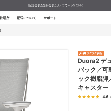
新規会員登録(会員はいつでも5％OFF)
験場所
配送について
サポート
2
Duora2
バック／可
ック樹脂脚
キャスター
4.6