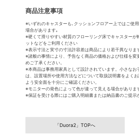
商品注意事項
※いずれのキャスターも､クッションフロアー上ではご使
場合があります｡
※硬くて滑りやすい材質のフローリング床でキャスターが
ットなどをご利用ください
※表示寸法と実寸の寸法許容差は商品により若干異なりま
※諸般の事情により、予告なく商品の価格および仕様を変
めご了承ください。
※本商品は事務用家具として設計されています。小さなお
は、設置場所や使用方法などについて取扱説明書をよくお
よう安全面を十分にご確認ください。
※モニターの発色によって色が違って見える場合がありま
※保証を受ける際にはご購入明細書または納品書のご提示
「Duora2」TOPへ