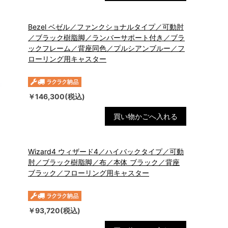
Bezel ベゼル／ファンクショナルタイプ／可動肘
／ブラック樹脂脚／ランバーサポート付き／ブラ
ックフレーム／背座同色／プルシアンブルー／フ
ローリング用キャスター
￥146,300(税込)
買い物かごへ入れる
Wizard4 ウィザード4／ハイバックタイプ／可動
肘／ブラック樹脂脚／布／本体 ブラック／背座
ブラック／フローリング用キャスター
￥93,720(税込)