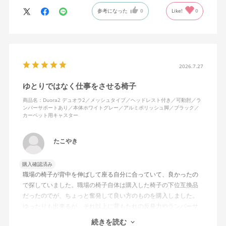
ランバーサポートは思ったよりやさしいサポート。従来使ってい
参考になった
0
Like!
0
た骨盤サポートチェアよりも支える感じは緩やかだが、姿勢の崩
れは起きない。気づくと骨盤が後傾になっている、ってことはな
いので安心です。
背面はクッションタイプかメッシュタイプで相当悩んだが、昨今
の夏の暑さを考えてメッシュを選んで正解。暑気が上がる2階の仕
2026.7.27
事場でも背中に熱がこもらず快適に仕事ができる。カラーのディ
ゆとりではなく仕事をさせる椅子
ープグリーンも爽やかさを感じさせてGOOD。
商品名：Duora2 デュオラ2／メッシュタイプ／ヘッドレスト付き／可動肘／ラ
ンバーサポートあり／本体ホワイトグレー／アルミポリッシュ脚／ブラック／
シンプルで機能性の高いバランスのとれたチェア。背面とヘッド
カーペット用キャスター
レストにもたれかかるような使い方はまだあまりしていないが、
これから読書用にも使って快適性を検証してみたい。
たこやき
購入確認済み
職場の椅子が背中を伸ばして座る自分に合っていて、良かったの
で探していました。職場の椅子自体は購入した椅子の下位互換品
だったのでが、ちょっと奮発して良い方のものを購入しました。
ゆったりも出来るが、それ以上に背もたれの反発力やランバーサ
ポートを突き出したり出来るので、モニターに向かわす方にも力
続きを読む