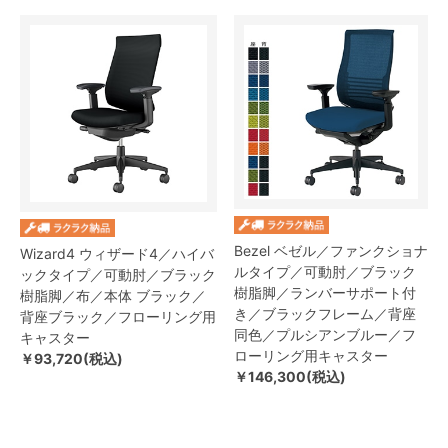
Bezel ベゼル／ファンクショナ
Wizard4 ウィザード4／ハイバ
ルタイプ／可動肘／ブラック
ックタイプ／可動肘／ブラック
樹脂脚／ランバーサポート付
樹脂脚／布／本体 ブラック／
き／ブラックフレーム／背座
背座ブラック／フローリング用
同色／プルシアンブルー／フ
キャスター
ローリング用キャスター
￥93,720(税込)
￥146,300(税込)