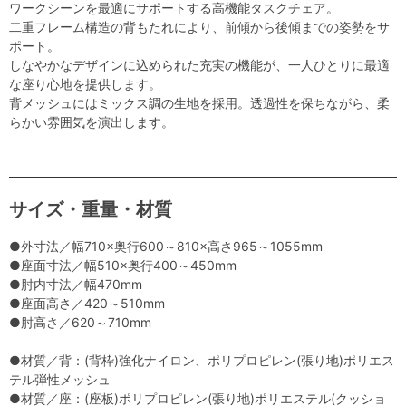
ワークシーンを最適にサポートする高機能タスクチェア。
二重フレーム構造の背もたれにより、前傾から後傾までの姿勢をサ
ポート。
しなやかなデザインに込められた充実の機能が、一人ひとりに最適
な座り心地を提供します。
背メッシュにはミックス調の生地を採用。透過性を保ちながら、柔
らかい雰囲気を演出します。
サイズ・重量・材質
●外寸法／幅710×奥行600～810×高さ965～1055mm
●座面寸法／幅510×奥行400～450mm
●肘内寸法／幅470mm
●座面高さ／420～510mm
●肘高さ／620～710mm
●材質／背：(背枠)強化ナイロン、ポリプロピレン(張り地)ポリエス
テル弾性メッシュ
●材質／座：(座板)ポリプロピレン(張り地)ポリエステル(クッショ