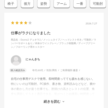
椅子
後方
姿勢
アーム
一番
可動肘
2026.7.27
仕事がラクになりました
商品名：Duora2 デュオラ2／メッシュタイプ／ヘッドレスト付き／可動肘／ラ
ンバーサポートあり／本体ホワイトグレー／ブラック樹脂脚／ディープグリー
ン／フローリング用キャスター
にゃんきち
購入確認済み
年代:
60代
性別:
男性
ご利用場所:
書斎
自宅の仕事用デスクで使用。長時間座ってても疲れを感じない。
特にいいのは可動肘。PC操作、書き物、資料読みなどなど、腕や
体の動かし方が違う仕事でも、肘掛けの高さとレストの位置、角
度を調節してうまく適応できる。気がつくと結構長い時間座って
しまってる。
続きを読む