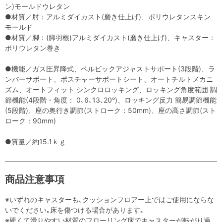
ン)モールドウレタン
●材質／肘：アルミダイカスト(磨き仕上げ)、ポリウレタンスキン
モールド
●材質／脚：(脚羽根)アルミダイカスト(磨き仕上げ)、キャスター：
ポリウレタン巻き
●機能／ガス圧昇降式、ペルビックアジャストサポート(3段階)、ラ
ンバーサポート、ポスチャーサポートシート、オートチルトメカニ
ズム、オートフィット シンクロロッキング、ロッキング角度範囲 調
節機能(4段階・角度： 0､6､13､20°)、ロッキング反力 簡易調節機能
(5段階)、座の奥行き調節(ストローク：50mm)、座の高さ調節(スト
ローク：90mm)
●質量／約15.1ｋｇ
商品注意事項
※いずれのキャスターも､クッションフロアー上ではご使用にならな
いでください｡床を傷つける場合があります｡
※硬くて滑りやすい材質のフローリング床でキャスターが転がり過