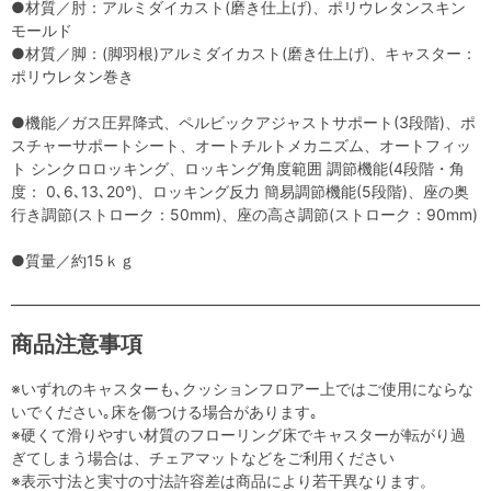
●材質／肘：アルミダイカスト(磨き仕上げ)、ポリウレタンスキン
モールド
●材質／脚：(脚羽根)アルミダイカスト(磨き仕上げ)、キャスター：
ポリウレタン巻き
●機能／ガス圧昇降式、ペルビックアジャストサポート(3段階)、ポ
スチャーサポートシート、オートチルトメカニズム、オートフィッ
ト シンクロロッキング、ロッキング角度範囲 調節機能(4段階・角
度： 0､6､13､20°)、ロッキング反力 簡易調節機能(5段階)、座の奥
行き調節(ストローク：50mm)、座の高さ調節(ストローク：90mm)
●質量／約15ｋｇ
商品注意事項
※いずれのキャスターも､クッションフロアー上ではご使用にならな
いでください｡床を傷つける場合があります｡
※硬くて滑りやすい材質のフローリング床でキャスターが転がり過
ぎてしまう場合は、チェアマットなどをご利用ください
※表示寸法と実寸の寸法許容差は商品により若干異なります。