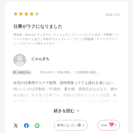
2026.7.27
仕事がラクになりました
商品名：Duora2 デュオラ2／メッシュタイプ／ヘッドレスト付き／可動肘／ラ
ンバーサポートあり／本体ホワイトグレー／ブラック樹脂脚／ディープグリー
ン／フローリング用キャスター
にゃんきち
購入確認済み
年代:
60代
性別:
男性
ご利用場所:
書斎
自宅の仕事用デスクで使用。長時間座ってても疲れを感じない。
特にいいのは可動肘。PC操作、書き物、資料読みなどなど、腕や
体の動かし方が違う仕事でも、肘掛けの高さとレストの位置、角
度を調節してうまく適応できる。気がつくと結構長い時間座って
しまってる。
続きを読む
ランバーサポートは思ったよりやさしいサポート。従来使ってい
参考になった
0
Like!
0
た骨盤サポートチェアよりも支える感じは緩やかだが、姿勢の崩
れは起きない。気づくと骨盤が後傾になっている、ってことはな