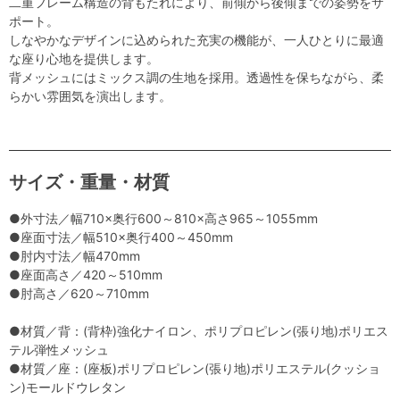
二重フレーム構造の背もたれにより、前傾から後傾までの姿勢をサ
ポート。
しなやかなデザインに込められた充実の機能が、一人ひとりに最適
な座り心地を提供します。
背メッシュにはミックス調の生地を採用。透過性を保ちながら、柔
らかい雰囲気を演出します。
サイズ・重量・材質
●外寸法／幅710×奥行600～810×高さ965～1055mm
●座面寸法／幅510×奥行400～450mm
●肘内寸法／幅470mm
●座面高さ／420～510mm
●肘高さ／620～710mm
●材質／背：(背枠)強化ナイロン、ポリプロピレン(張り地)ポリエス
テル弾性メッシュ
●材質／座：(座板)ポリプロピレン(張り地)ポリエステル(クッショ
ン)モールドウレタン