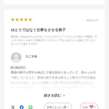
いので安心です。
背面はクッションタイプかメッシュタイプで相当悩んだが、昨今
の夏の暑さを考えてメッシュを選んで正解。暑気が上がる2階の仕
2026.7.27
事場でも背中に熱がこもらず快適に仕事ができる。カラーのディ
ゆとりではなく仕事をさせる椅子
ープグリーンも爽やかさを感じさせてGOOD。
商品名：Duora2 デュオラ2／メッシュタイプ／ヘッドレスト付き／可動肘／ラ
ンバーサポートあり／本体ホワイトグレー／アルミポリッシュ脚／ブラック／
シンプルで機能性の高いバランスのとれたチェア。背面とヘッド
カーペット用キャスター
レストにもたれかかるような使い方はまだあまりしていないが、
これから読書用にも使って快適性を検証してみたい。
たこやき
購入確認済み
職場の椅子が背中を伸ばして座る自分に合っていて、良かったの
で探していました。職場の椅子自体は購入した椅子の下位互換品
だったのでが、ちょっと奮発して良い方のものを購入しました。
ゆったりも出来るが、それ以上に背もたれの反発力やランバーサ
ポートを突き出したり出来るので、モニターに向かわす方にも力
続きを読む
が入っていて仕事をするにはすごく良い椅子でした。
参考になった
1
Like!
0