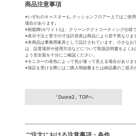
商品注意事項
※いずれのキャスターも､クッションフロアー上ではご使
場合があります｡
※樹脂脚(ホワイト)は、クリーンテクトコーティング仕様
※表示寸法と実寸の寸法許容差は商品により若干異なりま
※本商品は事務用家具として設計されています。小さなお
は、設置場所や使用方法などについて取扱説明書をよくお
よう安全面を十分にご確認ください。
※モニターの発色によって色が違って見える場合がありま
※保証を受ける際にはご購入明細書または納品書のご提示
「Duora2」TOPへ
ご注文における注意事項・条件