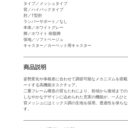
タイプ／メッシュタイプ
背／ハイバックタイプ
肘／T型肘
ランバーサポート／なし
本体／ホワイトグレー
脚／ホワイト 樹脂脚
張地／ソフトベージュ
キャスター／カーペット用キャスター
商品説明
姿勢変化や体格差に合わせて調節可能なメカニズムを搭載
ートする高機能タスクチェア。
二重フレーム構造の背もたれにより、前傾から後傾までの
しなやかなデザインに込められた充実の機能が、一人ひと
背メッシュにはミックス調の生地を採用。透過性を保ちな
す。