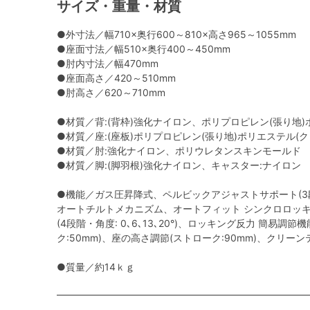
サイズ・重量・材質
●外寸法／幅710×奥行600～810×高さ965～1055mm
●座面寸法／幅510×奥行400～450mm
●肘内寸法／幅470mm
●座面高さ／420～510mm
●肘高さ／620～710mm
●材質／背:(背枠)強化ナイロン、ポリプロピレン(張り地
●材質／座:(座板)ポリプロピレン(張り地)ポリエステル(
●材質／肘:強化ナイロン、ポリウレタンスキンモールド
●材質／脚:(脚羽根)強化ナイロン、キャスター:ナイロン
●機能／ガス圧昇降式、ペルビックアジャストサポート(3
オートチルトメカニズム、オートフィット シンクロロッキ
(4段階・角度: 0､6､13､20°)、ロッキング反力 簡易調
ク:50mm)、座の高さ調節(ストローク:90mm)、クリー
●質量／約14ｋｇ