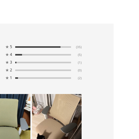
★
5
(35)
★
4
(5)
★
3
(1)
★
2
(0)
★
1
(2)