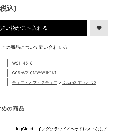
(税込)
買い物かごへ入れる
この商品について問い合わせる
WS114518
C08-W210MW-W1K1K1
チェア・オフィスチェア
>
Duora2 デュオラ2
すめの商品
ingCloud イングクラウド／ヘッドレストなし／