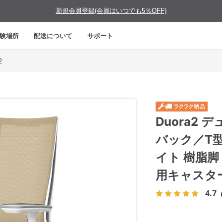
新規会員登録(会員はいつでも5％OFF)
験場所
配送について
サポート
2
Duora2
バック／T
イト 樹脂
用キャスタ
4.7