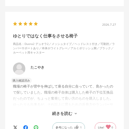
れは起きない。気づくと骨盤が後傾になっている、ってことはな
いので安心です。
背面はクッションタイプかメッシュタイプで相当悩んだが、昨今
の夏の暑さを考えてメッシュを選んで正解。暑気が上がる2階の仕
2026.7.27
事場でも背中に熱がこもらず快適に仕事ができる。カラーのディ
ゆとりではなく仕事をさせる椅子
ープグリーンも爽やかさを感じさせてGOOD。
商品名：Duora2 デュオラ2／メッシュタイプ／ヘッドレスト付き／可動肘／ラ
ンバーサポートあり／本体ホワイトグレー／アルミポリッシュ脚／ブラック／
シンプルで機能性の高いバランスのとれたチェア。背面とヘッド
カーペット用キャスター
レストにもたれかかるような使い方はまだあまりしていないが、
これから読書用にも使って快適性を検証してみたい。
たこやき
購入確認済み
職場の椅子が背中を伸ばして座る自分に合っていて、良かったの
で探していました。職場の椅子自体は購入した椅子の下位互換品
だったのでが、ちょっと奮発して良い方のものを購入しました。
ゆったりも出来るが、それ以上に背もたれの反発力やランバーサ
ポートを突き出したり出来るので、モニターに向かわす方にも力
続きを読む
が入っていて仕事をするにはすごく良い椅子でした。
参考になった
1
Like!
0