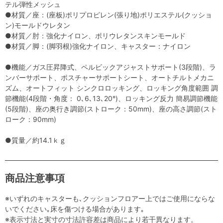
テル弾性メッシュ
●材質／座：(座板)ポリプロピレン(張り地)ポリエステル(クッショ
ン)モールドウレタン
●材質／肘：強化ナイロン、ポリウレタンスキンモールド
●材質／脚：(脚羽根)強化ナイロン、キャスター：ナイロン
●機能／ガス圧昇降式、ペルビックアジャストサポート(3段階)、ラ
ンバーサポート、ポスチャーサポートシート、オートチルトメカニ
ズム、オートフィット シンクロロッキング、ロッキング角度範囲 調
節機能(4段階・角度： 0､6､13､20°)、ロッキング反力 簡易調節機能
(5段階)、座の奥行き調節(ストローク：50mm)、座の高さ調節(スト
ローク：90mm)
●質量／約14.1ｋｇ
商品注意事項
※いずれのキャスターも､クッションフロアー上ではご使用にならな
いでください｡床を傷つける場合があります｡
※表示寸法と実寸の寸法許容差は商品により若干異なります。