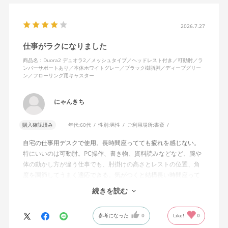
2026.7.27
仕事がラクになりました
商品名：Duora2 デュオラ2／メッシュタイプ／ヘッドレスト付き／可動肘／ラ
ンバーサポートあり／本体ホワイトグレー／ブラック樹脂脚／ディープグリー
ン／フローリング用キャスター
にゃんきち
購入確認済み
年代:
60代
性別:
男性
ご利用場所:
書斎
自宅の仕事用デスクで使用。長時間座ってても疲れを感じない。
特にいいのは可動肘。PC操作、書き物、資料読みなどなど、腕や
体の動かし方が違う仕事でも、肘掛けの高さとレストの位置、角
度を調節してうまく適応できる。気がつくと結構長い時間座って
しまってる。
続きを読む
ランバーサポートは思ったよりやさしいサポート。従来使ってい
参考になった
0
Like!
0
た骨盤サポートチェアよりも支える感じは緩やかだが、姿勢の崩