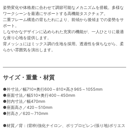
姿勢変化や体格差に合わせて調節可能なメカニズムを搭載。多様な
ワークシーンを最適にサポートする高機能タスクチェア。
二重フレーム構造の背もたれにより、前傾から後傾までの姿勢をサ
ポート。
しなやかなデザインに込められた充実の機能が、一人ひとりに最適
な座り心地を提供します。
背メッシュにはミックス調の生地を採用。透過性を保ちながら、柔
らかい雰囲気を演出します。
サイズ・重量・材質
●外寸法／幅710×奥行600～810×高さ965～1055mm
●座面寸法／幅510×奥行400～450mm
●肘内寸法／幅470mm
●座面高さ／420～510mm
●肘高さ／620～710mm
●材質／背：(背枠)強化ナイロン、ポリプロピレン(張り地)ポリエス