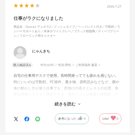
2026.7.27
仕事がラクになりました
商品名：Duora2 デュオラ2／メッシュタイプ／ヘッドレスト付き／可動肘／ラ
ンバーサポートあり／本体ホワイトグレー／ブラック樹脂脚／ディープグリー
ン／フローリング用キャスター
にゃんきち
購入確認済み
年代:
60代
性別:
男性
ご利用場所:
書斎
自宅の仕事用デスクで使用。長時間座ってても疲れを感じない。
特にいいのは可動肘。PC操作、書き物、資料読みなどなど、腕や
体の動かし方が違う仕事でも、肘掛けの高さとレストの位置、角
度を調節してうまく適応できる。気がつくと結構長い時間座って
しまってる。
続きを読む
ランバーサポートは思ったよりやさしいサポート。従来使ってい
参考になった
0
Like!
0
た骨盤サポートチェアよりも支える感じは緩やかだが、姿勢の崩
れは起きない。気づくと骨盤が後傾になっている、ってことはな
いので安心です。