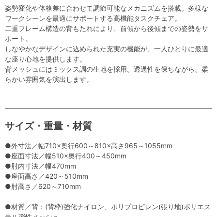
姿勢変化や体格差に合わせて調節可能なメカニズムを搭載。多様な
ワークシーンを最適にサポートする高機能タスクチェア。
二重フレーム構造の背もたれにより、前傾から後傾までの姿勢をサ
ポート。
しなやかなデザインに込められた充実の機能が、一人ひとりに最適
な座り心地を提供します。
背メッシュにはミックス調の生地を採用。透過性を保ちながら、柔
らかい雰囲気を演出します。
サイズ・重量・材質
●外寸法／幅710×奥行600～810×高さ965～1055mm
●座面寸法／幅510×奥行400～450mm
●肘内寸法／幅470mm
●座面高さ／420～510mm
●肘高さ／620～710mm
●材質／背：(背枠)強化ナイロン、ポリプロピレン(張り地)ポリエス
テル弾性メッシュ