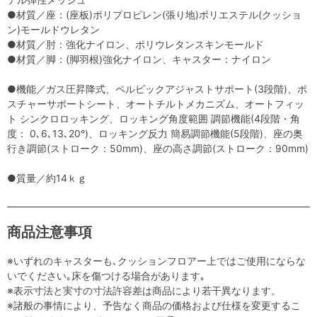
●材質／座：(座板)ポリプロピレン(張り地)ポリエステル(クッショ
ン)モールドウレタン
●材質／肘：強化ナイロン、ポリウレタンスキンモールド
●材質／脚：(脚羽根)強化ナイロン、キャスター：ナイロン
●機能／ガス圧昇降式、ペルビックアジャストサポート(3段階)、ポ
スチャーサポートシート、オートチルトメカニズム、オートフィッ
ト シンクロロッキング、ロッキング角度範囲 調節機能(4段階・角
度： 0､6､13､20°)、ロッキング反力 簡易調節機能(5段階)、座の奥
行き調節(ストローク：50mm)、座の高さ調節(ストローク：90mm)
●質量／約14ｋｇ
商品注意事項
※いずれのキャスターも､クッションフロアー上ではご使用にならな
いでください｡床を傷つける場合があります｡
※表示寸法と実寸の寸法許容差は商品により若干異なります。
※諸般の事情により、予告なく商品の価格および仕様を変更するこ