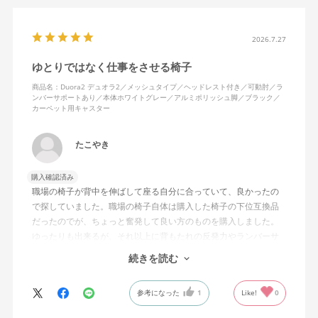
背面はクッションタイプかメッシュタイプで相当悩んだが、昨今
の夏の暑さを考えてメッシュを選んで正解。暑気が上がる2階の仕
2026.7.27
事場でも背中に熱がこもらず快適に仕事ができる。カラーのディ
ゆとりではなく仕事をさせる椅子
ープグリーンも爽やかさを感じさせてGOOD。
商品名：Duora2 デュオラ2／メッシュタイプ／ヘッドレスト付き／可動肘／ラ
ンバーサポートあり／本体ホワイトグレー／アルミポリッシュ脚／ブラック／
シンプルで機能性の高いバランスのとれたチェア。背面とヘッド
カーペット用キャスター
レストにもたれかかるような使い方はまだあまりしていないが、
これから読書用にも使って快適性を検証してみたい。
たこやき
購入確認済み
職場の椅子が背中を伸ばして座る自分に合っていて、良かったの
で探していました。職場の椅子自体は購入した椅子の下位互換品
だったのでが、ちょっと奮発して良い方のものを購入しました。
ゆったりも出来るが、それ以上に背もたれの反発力やランバーサ
ポートを突き出したり出来るので、モニターに向かわす方にも力
続きを読む
が入っていて仕事をするにはすごく良い椅子でした。
参考になった
1
Like!
0