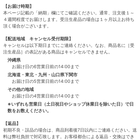
【お届け時期】
本ページ記載の「納期」欄にてご確認ください。通常、注文後１～
４週間程度でお届けします。受注生産品の場合は１ヶ月以上お待ち
頂く場合がございます。
【配送地域 キャンセル受付期限】
キャンセルは以下期日までにご連絡ください。なお、商品名に［受
注生産品］の表記がある商品はキャンセルできません。
沖縄県
お届け日の6営業日前の14:00まで
北海道・東北・九州・山口県下関市
お届け日の5営業日前の14:00まで
その他の地域
お届け日の4営業日前の14:00まで
※いずれも営業日（土日祝日やショップ休業日を除いた日）で日
数をお数えください。
【返品】
初期不良・誤品の場合は、商品到着後7日以内にご連絡ください。送
料は弊社負担で対応致します。お客様都合による返品・交換はでき