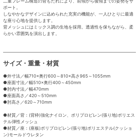
二重フレーム構造の背もたれにより、前傾から後傾までの姿勢をサ
ポート。
しなやかなデザインに込められた充実の機能が、一人ひとりに最適
な座り心地を提供します。
背メッシュにはミックス調の生地を採用。透過性を保ちながら、柔
らかい雰囲気を演出します。
サイズ・重量・材質
●外寸法／幅710×奥行600～810×高さ965～1055mm
●座面寸法／幅510×奥行400～450mm
●肘内寸法／幅470mm
●座面高さ／420～510mm
●肘高さ／620～710mm
●材質／背：(背枠)強化ナイロン、ポリプロピレン(張り地)ポリエス
テル弾性メッシュ
●材質／座：(座板)ポリプロピレン(張り地)ポリエステル(クッショ
ン)モールドウレタン