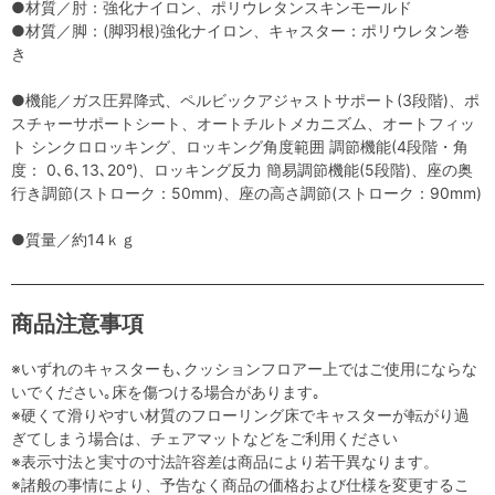
●材質／肘：強化ナイロン、ポリウレタンスキンモールド
●材質／脚：(脚羽根)強化ナイロン、キャスター：ポリウレタン巻
き
●機能／ガス圧昇降式、ペルビックアジャストサポート(3段階)、ポ
スチャーサポートシート、オートチルトメカニズム、オートフィッ
ト シンクロロッキング、ロッキング角度範囲 調節機能(4段階・角
度： 0､6､13､20°)、ロッキング反力 簡易調節機能(5段階)、座の奥
行き調節(ストローク：50mm)、座の高さ調節(ストローク：90mm)
●質量／約14ｋｇ
商品注意事項
※いずれのキャスターも､クッションフロアー上ではご使用にならな
いでください｡床を傷つける場合があります｡
※硬くて滑りやすい材質のフローリング床でキャスターが転がり過
ぎてしまう場合は、チェアマットなどをご利用ください
※表示寸法と実寸の寸法許容差は商品により若干異なります。
※諸般の事情により、予告なく商品の価格および仕様を変更するこ