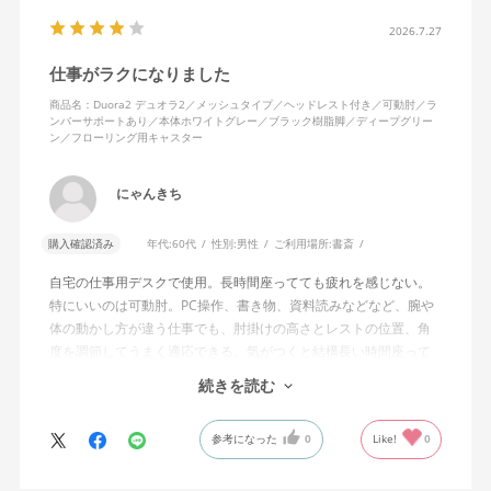
2026.7.27
仕事がラクになりました
商品名：Duora2 デュオラ2／メッシュタイプ／ヘッドレスト付き／可動肘／ラ
ンバーサポートあり／本体ホワイトグレー／ブラック樹脂脚／ディープグリー
ン／フローリング用キャスター
にゃんきち
購入確認済み
年代:
60代
性別:
男性
ご利用場所:
書斎
自宅の仕事用デスクで使用。長時間座ってても疲れを感じない。
特にいいのは可動肘。PC操作、書き物、資料読みなどなど、腕や
体の動かし方が違う仕事でも、肘掛けの高さとレストの位置、角
度を調節してうまく適応できる。気がつくと結構長い時間座って
しまってる。
続きを読む
ランバーサポートは思ったよりやさしいサポート。従来使ってい
参考になった
0
Like!
0
た骨盤サポートチェアよりも支える感じは緩やかだが、姿勢の崩
れは起きない。気づくと骨盤が後傾になっている、ってことはな
いので安心です。