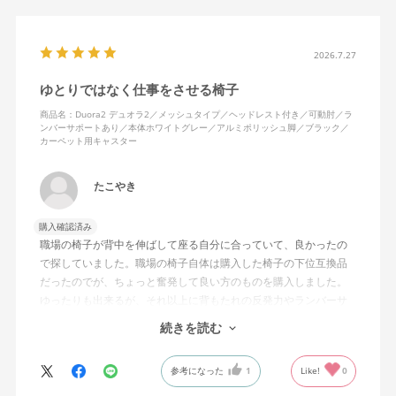
背面はクッションタイプかメッシュタイプで相当悩んだが、昨今
の夏の暑さを考えてメッシュを選んで正解。暑気が上がる2階の仕
2026.7.27
事場でも背中に熱がこもらず快適に仕事ができる。カラーのディ
ゆとりではなく仕事をさせる椅子
ープグリーンも爽やかさを感じさせてGOOD。
商品名：Duora2 デュオラ2／メッシュタイプ／ヘッドレスト付き／可動肘／ラ
ンバーサポートあり／本体ホワイトグレー／アルミポリッシュ脚／ブラック／
シンプルで機能性の高いバランスのとれたチェア。背面とヘッド
カーペット用キャスター
レストにもたれかかるような使い方はまだあまりしていないが、
これから読書用にも使って快適性を検証してみたい。
たこやき
購入確認済み
職場の椅子が背中を伸ばして座る自分に合っていて、良かったの
で探していました。職場の椅子自体は購入した椅子の下位互換品
だったのでが、ちょっと奮発して良い方のものを購入しました。
ゆったりも出来るが、それ以上に背もたれの反発力やランバーサ
ポートを突き出したり出来るので、モニターに向かわす方にも力
続きを読む
が入っていて仕事をするにはすごく良い椅子でした。
参考になった
1
Like!
0