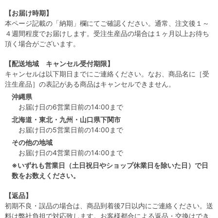
【お届け時期】
本ページ記載の「納期」欄にてご確認ください。通常、注文後１～
４週間程度でお届けします。受注生産品の場合は１ヶ月以上お待ち
頂く場合がございます。
【配送地域 キャンセル受付期限】
キャンセルは以下期日までにご連絡ください。なお、商品名に［受
注生産品］の表記がある商品はキャンセルできません。
沖縄県
お届け日の6営業日前の14:00まで
北海道・東北・九州・山口県下関市
お届け日の5営業日前の14:00まで
その他の地域
お届け日の4営業日前の14:00まで
※いずれも営業日（土日祝日やショップ休業日を除いた日）で日
数をお数えください。
【返品】
初期不良・誤品の場合は、商品到着後7日以内にご連絡ください。送
料は弊社負担で対応致します。お客様都合による返品・交換はでき