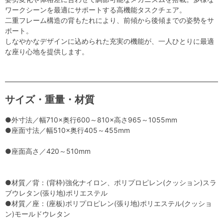
ワークシーンを最適にサポートする高機能タスクチェア。
二重フレーム構造の背もたれにより、前傾から後傾までの姿勢をサ
ポート。
しなやかなデザインに込められた充実の機能が、一人ひとりに最適
な座り心地を提供します。
サイズ・重量・材質
●外寸法／幅710×奥行600～810×高さ965～1055mm
●座面寸法／幅510×奥行405～455mm
●座面高さ／420～510mm
●材質／背：(背枠)強化ナイロン、ポリプロピレン(クッション)スラ
ブウレタン(張り地)ポリエステル
●材質／座：(座板)ポリプロピレン(張り地)ポリエステル(クッショ
ン)モールドウレタン