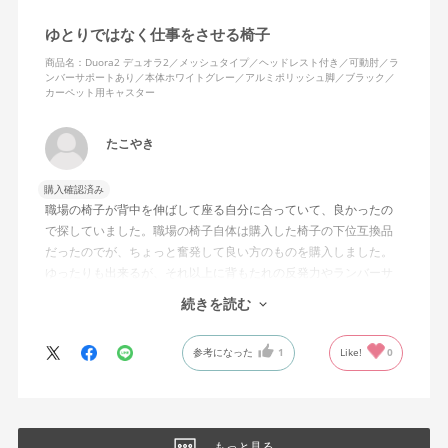
事場でも背中に熱がこもらず快適に仕事ができる。カラーのディ
ゆとりではなく仕事をさせる椅子
ープグリーンも爽やかさを感じさせてGOOD。
商品名：Duora2 デュオラ2／メッシュタイプ／ヘッドレスト付き／可動肘／ラ
ンバーサポートあり／本体ホワイトグレー／アルミポリッシュ脚／ブラック／
シンプルで機能性の高いバランスのとれたチェア。背面とヘッド
カーペット用キャスター
レストにもたれかかるような使い方はまだあまりしていないが、
これから読書用にも使って快適性を検証してみたい。
たこやき
購入確認済み
職場の椅子が背中を伸ばして座る自分に合っていて、良かったの
で探していました。職場の椅子自体は購入した椅子の下位互換品
だったのでが、ちょっと奮発して良い方のものを購入しました。
ゆったりも出来るが、それ以上に背もたれの反発力やランバーサ
ポートを突き出したり出来るので、モニターに向かわす方にも力
続きを読む
が入っていて仕事をするにはすごく良い椅子でした。
参考になった
1
Like!
0
もっと見る