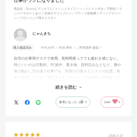
商品名：Duora2 デュオラ2／メッシュタイプ／ヘッドレスト付き／可動肘／ラ
ンバーサポートあり／本体ホワイトグレー／ブラック樹脂脚／ディープグリー
ン／フローリング用キャスター
にゃんきち
購入確認済み
年代:
60代
性別:
男性
ご利用場所:
書斎
自宅の仕事用デスクで使用。長時間座ってても疲れを感じない。
特にいいのは可動肘。PC操作、書き物、資料読みなどなど、腕や
体の動かし方が違う仕事でも、肘掛けの高さとレストの位置、角
度を調節してうまく適応できる。気がつくと結構長い時間座って
しまってる。
続きを読む
ランバーサポートは思ったよりやさしいサポート。従来使ってい
参考になった
0
Like!
0
た骨盤サポートチェアよりも支える感じは緩やかだが、姿勢の崩
れは起きない。気づくと骨盤が後傾になっている、ってことはな
いので安心です。
背面はクッションタイプかメッシュタイプで相当悩んだが、昨今
の夏の暑さを考えてメッシュを選んで正解。暑気が上がる2階の仕
2026.7.27