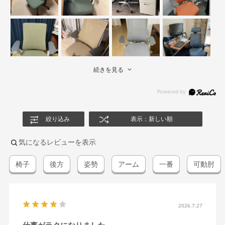
続きを見る
絞り込み
表示：新しい順
気になるレビューを表示
椅子
後方
姿勢
アーム
一番
可動肘
2026.7.27
仕事がラクになりました