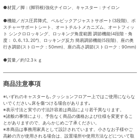
●材質／脚：(脚羽根)強化ナイロン、キャスター：ナイロン
●機能／ガス圧昇降式、ペルビックアジャストサポート(3段階)、ポ
スチャーサポートシート、オートチルトメカニズム、オートフィッ
ト シンクロロッキング、ロッキング角度範囲 調節機能(4段階・角
度： 0､6､13､20°)、ロッキング反力 簡易調節機能(5段階)、座の奥
行き調節(ストローク：50mm)、座の高さ調節(ストローク：90mm)
●質量／約12.3ｋｇ
商品注意事項
※いずれのキャスターも､クッションフロアー上ではご使用にならな
いでください｡床を傷つける場合があります｡
※表示寸法と実寸の寸法許容差は商品により若干異なります。
※諸般の事情により、予告なく商品の価格および仕様を変更するこ
とがありますので、あらかじめご了承ください。
※本商品は事務用家具として設計されています。小さなお子様やご
高齢の方が使用される場合は、設置場所や使用方法などについて取