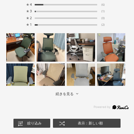
★
4
(6)
★
3
(1)
★
2
(0)
★
1
(2)
続きを見る
絞り込み
表示：新しい順