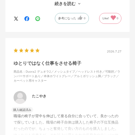
しまってる。
続きを読む
ランバーサポートは思ったよりやさしいサポート。従来使ってい
参考になった
0
Like!
0
た骨盤サポートチェアよりも支える感じは緩やかだが、姿勢の崩
れは起きない。気づくと骨盤が後傾になっている、ってことはな
いので安心です。
背面はクッションタイプかメッシュタイプで相当悩んだが、昨今
の夏の暑さを考えてメッシュを選んで正解。暑気が上がる2階の仕
2026.7.27
事場でも背中に熱がこもらず快適に仕事ができる。カラーのディ
ゆとりではなく仕事をさせる椅子
ープグリーンも爽やかさを感じさせてGOOD。
商品名：Duora2 デュオラ2／メッシュタイプ／ヘッドレスト付き／可動肘／ラ
ンバーサポートあり／本体ホワイトグレー／アルミポリッシュ脚／ブラック／
シンプルで機能性の高いバランスのとれたチェア。背面とヘッド
カーペット用キャスター
レストにもたれかかるような使い方はまだあまりしていないが、
これから読書用にも使って快適性を検証してみたい。
たこやき
購入確認済み
職場の椅子が背中を伸ばして座る自分に合っていて、良かったの
で探していました。職場の椅子自体は購入した椅子の下位互換品
だったのでが、ちょっと奮発して良い方のものを購入しました。
ゆったりも出来るが、それ以上に背もたれの反発力やランバーサ