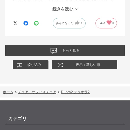
ポートを突き出したり出来るので、モニターに向かわす方にも力
続きを読む
が入っていて仕事をするにはすごく良い椅子でした。
参考になった
1
Like!
0
もっと見る
絞り込み
表示：新しい順
ホーム
>
チェア・オフィスチェア
>
Duora2 デュオラ2
カテゴリ