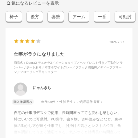
気になるレビューを表示
椅子
後方
姿勢
アーム
一番
可動肘
2026.7.27
仕事がラクになりました
商品名：Duora2 デュオラ2／メッシュタイプ／ヘッドレスト付き／可動肘／ラ
ンバーサポートあり／本体ホワイトグレー／ブラック樹脂脚／ディープグリー
ン／フローリング用キャスター
にゃんきち
購入確認済み
年代:
60代
性別:
男性
ご利用場所:
書斎
自宅の仕事用デスクで使用。長時間座ってても疲れを感じない。
特にいいのは可動肘。PC操作、書き物、資料読みなどなど、腕や
体の動かし方が違う仕事でも、肘掛けの高さとレストの位置、角
度を調節してうまく適応できる。気がつくと結構長い時間座って