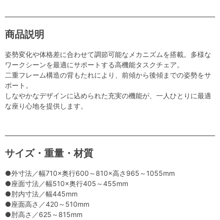
商品説明
姿勢変化や体格差に合わせて調節可能なメカニズムを搭載。多様な
ワークシーンを最適にサポートする高機能タスクチェア。
二重フレーム構造の背もたれにより、前傾から後傾までの姿勢をサ
ポート。
しなやかなデザインに込められた充実の機能が、一人ひとりに最適
な座り心地を提供します。
サイズ・重量・材質
●外寸法／幅710×奥行600～810×高さ965～1055mm
●座面寸法／幅510×奥行405～455mm
●肘内寸法／幅445mm
●座面高さ／420～510mm
●肘高さ／625～815mm