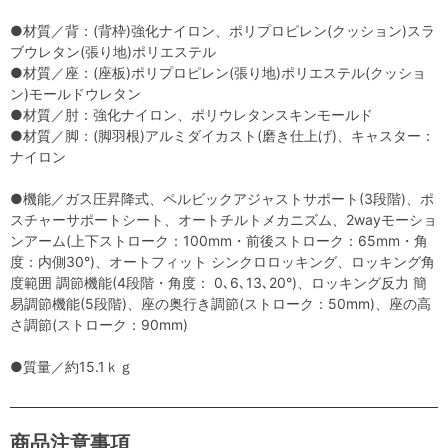
●材質／背：(背枠)強化ナイロン、ポリプロピレン(クッション)スラ
ブウレタン(張り地)ポリエステル
●材質／座：(座板)ポリプロピレン(張り地)ポリエステル(クッショ
ン)モールドウレタン
●材質／肘：強化ナイロン、ポリウレタンスキンモールド
●材質／脚：(脚羽根)アルミダイカスト(磨き仕上げ)、キャスター：
ナイロン
●機能／ガス圧昇降式、ペルビックアジャストサポート(3段階)、ポ
スチャーサポートシート、オートチルトメカニズム、2wayモーショ
ンアーム(上下ストローク：100mm・前後ストローク：65mm・角
度：内側30°)、オートフィット シンクロロッキング、ロッキング角
度範囲 調節機能(4段階・角度： 0､6､13､20°)、ロッキング反力 簡
易調節機能(5段階)、座の奥行き調節(ストローク：50mm)、座の高
さ調節(ストローク：90mm)
●質量／約15.1ｋｇ
商品注意事項