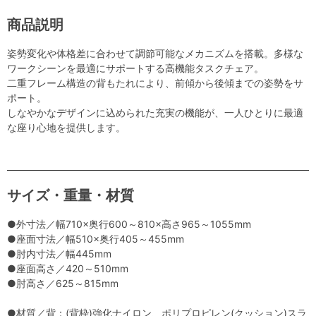
商品説明
姿勢変化や体格差に合わせて調節可能なメカニズムを搭載。多様な
ワークシーンを最適にサポートする高機能タスクチェア。
二重フレーム構造の背もたれにより、前傾から後傾までの姿勢をサ
ポート。
しなやかなデザインに込められた充実の機能が、一人ひとりに最適
な座り心地を提供します。
サイズ・重量・材質
●外寸法／幅710×奥行600～810×高さ965～1055mm
●座面寸法／幅510×奥行405～455mm
●肘内寸法／幅445mm
●座面高さ／420～510mm
●肘高さ／625～815mm
●材質／背：(背枠)強化ナイロン、ポリプロピレン(クッション)スラ