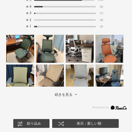
★
4
(6)
★
3
(1)
★
2
(0)
★
1
(2)
続きを見る
絞り込み
表示：新しい順