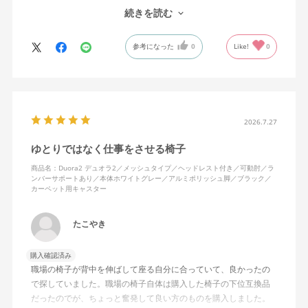
しまってる。
続きを読む
ランバーサポートは思ったよりやさしいサポート。従来使ってい
参考になった
0
Like!
0
た骨盤サポートチェアよりも支える感じは緩やかだが、姿勢の崩
れは起きない。気づくと骨盤が後傾になっている、ってことはな
いので安心です。
背面はクッションタイプかメッシュタイプで相当悩んだが、昨今
の夏の暑さを考えてメッシュを選んで正解。暑気が上がる2階の仕
2026.7.27
事場でも背中に熱がこもらず快適に仕事ができる。カラーのディ
ゆとりではなく仕事をさせる椅子
ープグリーンも爽やかさを感じさせてGOOD。
商品名：Duora2 デュオラ2／メッシュタイプ／ヘッドレスト付き／可動肘／ラ
ンバーサポートあり／本体ホワイトグレー／アルミポリッシュ脚／ブラック／
シンプルで機能性の高いバランスのとれたチェア。背面とヘッド
カーペット用キャスター
レストにもたれかかるような使い方はまだあまりしていないが、
これから読書用にも使って快適性を検証してみたい。
たこやき
購入確認済み
職場の椅子が背中を伸ばして座る自分に合っていて、良かったの
で探していました。職場の椅子自体は購入した椅子の下位互換品
だったのでが、ちょっと奮発して良い方のものを購入しました。