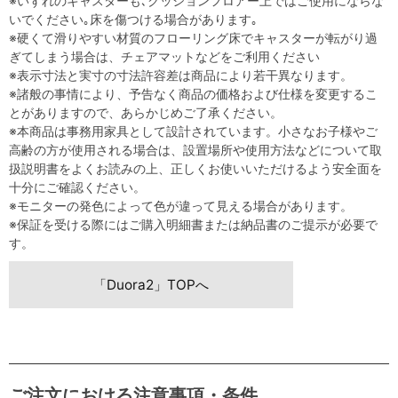
※いずれのキャスターも､クッションフロアー上ではご使用にならな
いでください｡床を傷つける場合があります｡
※硬くて滑りやすい材質のフローリング床でキャスターが転がり過
ぎてしまう場合は、チェアマットなどをご利用ください
※表示寸法と実寸の寸法許容差は商品により若干異なります。
※諸般の事情により、予告なく商品の価格および仕様を変更するこ
とがありますので、あらかじめご了承ください。
※本商品は事務用家具として設計されています。小さなお子様やご
高齢の方が使用される場合は、設置場所や使用方法などについて取
扱説明書をよくお読みの上、正しくお使いいただけるよう安全面を
十分にご確認ください。
※モニターの発色によって色が違って見える場合があります。
※保証を受ける際にはご購入明細書または納品書のご提示が必要で
す。
「Duora2」TOPへ
ご注文における注意事項・条件