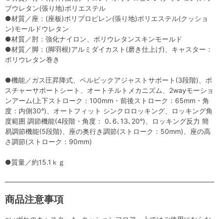
ブウレタン(張り地)ポリエステル
●材質／座：(座板)ポリプロピレン(張り地)ポリエステル(クッショ
ン)モールドウレタン
●材質／肘：強化ナイロン、ポリウレタンスキンモールド
●材質／脚：(脚羽根)アルミダイカスト(磨き仕上げ)、キャスター：
ポリウレタン巻き
●機能／ガス圧昇降式、ペルビックアジャストサポート(3段階)、ポ
スチャーサポートシート、オートチルトメカニズム、2wayモーショ
ンアーム(上下ストローク：100mm・前後ストローク：65mm・角
度：内側30°)、オートフィット シンクロロッキング、ロッキング角
度範囲 調節機能(4段階・角度： 0､6､13､20°)、ロッキング反力 簡
易調節機能(5段階)、座の奥行き調節(ストローク：50mm)、座の高
さ調節(ストローク：90mm)
●質量／約15.1ｋｇ
商品注意事項