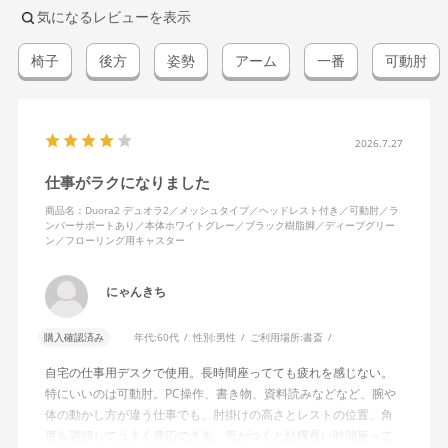
気になるレビューを表示
椅子
後方
姿勢
アーム
一番
可動肘
2026.7.27
仕事がラクになりました
商品名：Duora2 デュオラ2／メッシュタイプ／ヘッドレスト付き／可動肘／ラ
ンバーサポートあり／本体ホワイトグレー／ブラック樹脂脚／ディープグリー
ン／フローリング用キャスター
にゃんきち
購入確認済み
年代:
60代
性別:
男性
ご利用場所:
書斎
自宅の仕事用デスクで使用。長時間座ってても疲れを感じない。
特にいいのは可動肘。PC操作、書き物、資料読みなどなど、腕や
体の動かし方が違う仕事でも、肘掛けの高さとレストの位置、角
度を調節してうまく適応できる。気がつくと結構長い時間座って