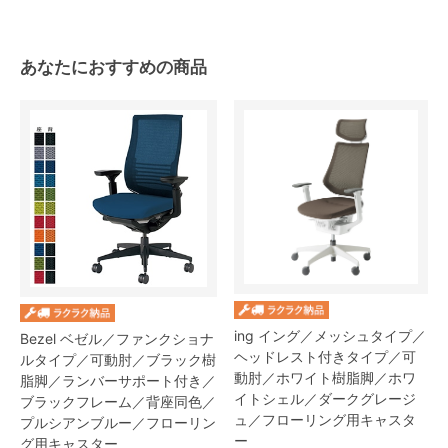
あなたにおすすめの商品
ing イング／メッシュタイプ／
Bezel ベゼル／ファンクショナ
ヘッドレスト付きタイプ／可
ルタイプ／可動肘／ブラック樹
動肘／ホワイト樹脂脚／ホワ
脂脚／ランバーサポート付き／
イトシェル／ダークグレージ
ブラックフレーム／背座同色／
ュ／フローリング用キャスタ
プルシアンブルー／フローリン
ー
グ用キャスター