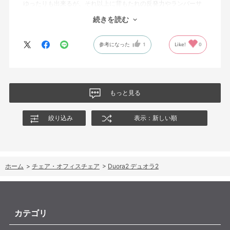
ゆったりも出来るが、それ以上に背もたれの反発力やランバーサ
ポートを突き出したり出来るので、モニターに向かわす方にも力
続きを読む
が入っていて仕事をするにはすごく良い椅子でした。
参考になった
1
Like!
0
もっと見る
絞り込み
表示：新しい順
ホーム
>
チェア・オフィスチェア
>
Duora2 デュオラ2
カテゴリ