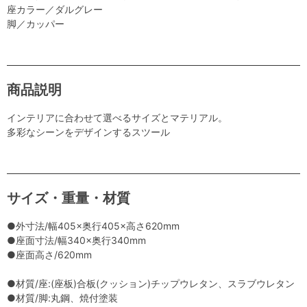
座カラー／ダルグレー
脚／カッパー
商品説明
インテリアに合わせて選べるサイズとマテリアル。
多彩なシーンをデザインするスツール
サイズ・重量・材質
●外寸法/幅405×奥行405×高さ620mm
●座面寸法/幅340×奥行340mm
●座面高さ/620mm
●材質/座:(座板)合板(クッション)チップウレタン、スラブウレタン
●材質/脚:丸鋼、焼付塗装