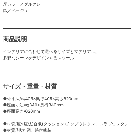
座カラー／ダルグレー
脚／ベージュ
商品説明
インテリアに合わせて選べるサイズとマテリアル。
多彩なシーンをデザインするスツール
サイズ・重量・材質
●外寸法/幅405×奥行405×高さ620mm
●座面寸法/幅340×奥行340mm
●座面高さ/620mm
●材質/座:(座板)合板(クッション)チップウレタン、スラブウレタン
●材質/脚:丸鋼、焼付塗装