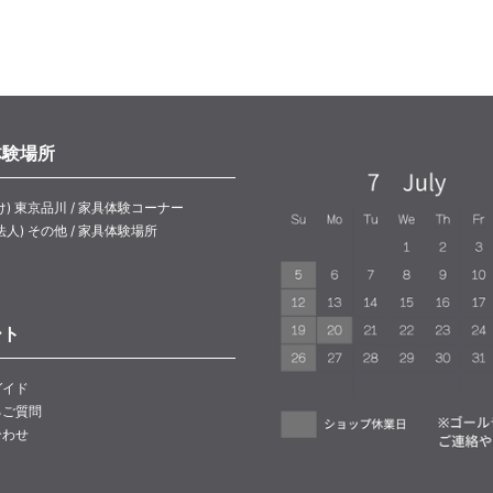
体験場所
け) 東京品川 / 家具体験コーナー
法人) その他 / 家具体験場所
ート
ガイド
るご質問
合わせ