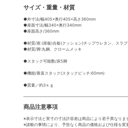
サイズ・重量・材質
●外寸法/幅405×奥行405×高さ360mm
●座面寸法/幅340×奥行340mm
●座面高さ/360mm
●材質/座:(座板)合板(クッション)チップウレタン、スラ
●材質/脚:丸鋼、クロームメッキ
●スタック可能数/床5脚
●機能/垂直スタック(スタックピッチ:60mm)
●質量／約3ｋｇ
商品注意事項
※表示寸法と実寸の寸法許容差は商品により若干異なりま
※諸般の事情により、予告なく商品の価格および仕様を変