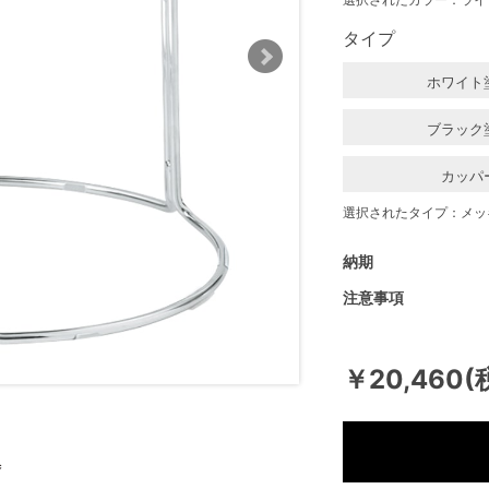
タイプ
ホワイト
ブラック
カッパ
選択されたタイプ：メッ
納期
注意事項
￥20,460(