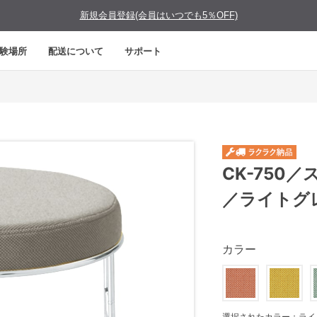
新規会員登録(会員はいつでも5％OFF)
験場所
配送について
サポート
CK-750
／ライトグ
カラー
選択されたカラー：ライ