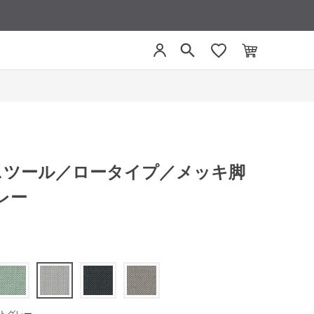
／スツール／ロータイプ／メッキ脚
レー
トグレー