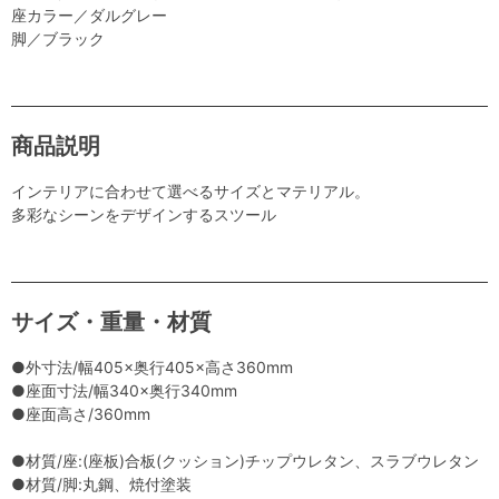
座カラー／ダルグレー
脚／ブラック
商品説明
インテリアに合わせて選べるサイズとマテリアル。
多彩なシーンをデザインするスツール
サイズ・重量・材質
●外寸法/幅405×奥行405×高さ360mm
●座面寸法/幅340×奥行340mm
●座面高さ/360mm
●材質/座:(座板)合板(クッション)チップウレタン、スラブウレタン
●材質/脚:丸鋼、焼付塗装