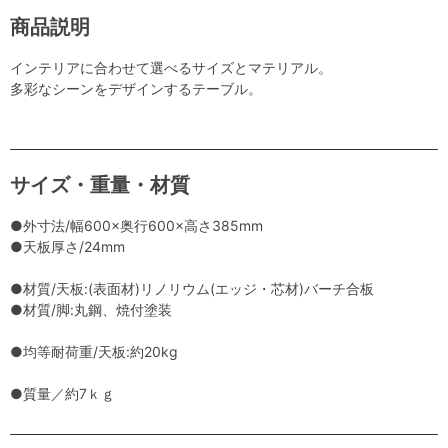
商品説明
インテリアに合わせて選べるサイズとマテリアル。
多彩なシーンをデザインするテーブル。
サイズ・重量・材質
●外寸法/幅600×奥行600×高さ385mm
●天板厚さ/24mm
●材質/天板:(表面材)リノリウム(エッジ・芯材)バーチ合板
●材質/脚:丸鋼、焼付塗装
●均等耐荷重/天板:約20kg
●質量／約7ｋｇ