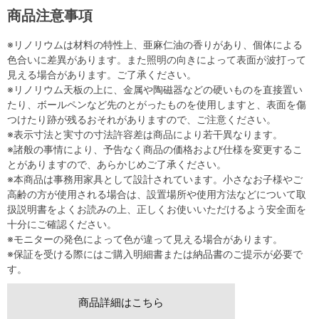
商品注意事項
※リノリウムは材料の特性上、亜麻仁油の香りがあり、個体による
色合いに差異があります。また照明の向きによって表面が波打って
見える場合があります。ご了承ください。
※リノリウム天板の上に、金属や陶磁器などの硬いものを直接置い
たり、ボールペンなど先のとがったものを使用しますと、表面を傷
つけたり跡が残るおそれがありますので、ご注意ください。
※表示寸法と実寸の寸法許容差は商品により若干異なります。
※諸般の事情により、予告なく商品の価格および仕様を変更するこ
とがありますので、あらかじめご了承ください。
※本商品は事務用家具として設計されています。小さなお子様やご
高齢の方が使用される場合は、設置場所や使用方法などについて取
扱説明書をよくお読みの上、正しくお使いいただけるよう安全面を
十分にご確認ください。
※モニターの発色によって色が違って見える場合があります。
※保証を受ける際にはご購入明細書または納品書のご提示が必要で
す。
商品詳細はこちら