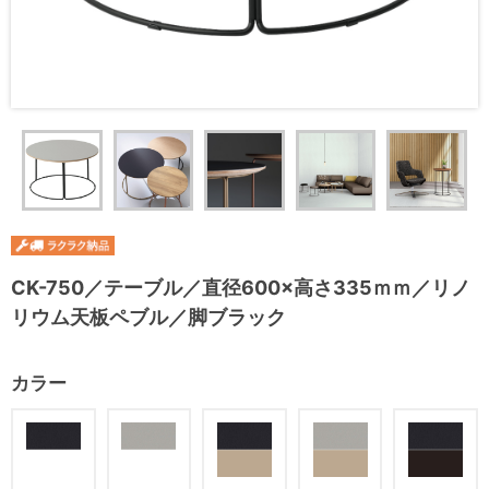
CK-750／テーブル／直径600×高さ335ｍｍ／リノ
リウム天板ペブル／脚ブラック
カラー