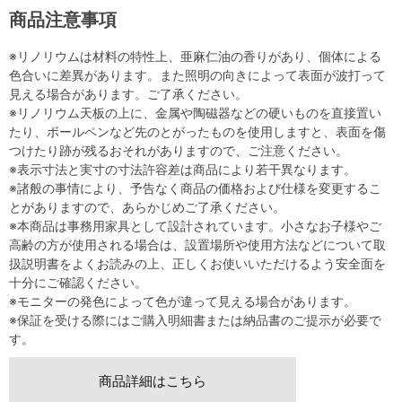
商品注意事項
※リノリウムは材料の特性上、亜麻仁油の香りがあり、個体による
色合いに差異があります。また照明の向きによって表面が波打って
見える場合があります。ご了承ください。
※リノリウム天板の上に、金属や陶磁器などの硬いものを直接置い
たり、ボールペンなど先のとがったものを使用しますと、表面を傷
つけたり跡が残るおそれがありますので、ご注意ください。
※表示寸法と実寸の寸法許容差は商品により若干異なります。
※諸般の事情により、予告なく商品の価格および仕様を変更するこ
とがありますので、あらかじめご了承ください。
※本商品は事務用家具として設計されています。小さなお子様やご
高齢の方が使用される場合は、設置場所や使用方法などについて取
扱説明書をよくお読みの上、正しくお使いいただけるよう安全面を
十分にご確認ください。
※モニターの発色によって色が違って見える場合があります。
※保証を受ける際にはご購入明細書または納品書のご提示が必要で
す。
商品詳細はこちら