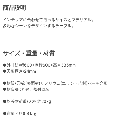
商品説明
インテリアに合わせて選べるサイズとマテリアル。
多彩なシーンをデザインするテーブル。
サイズ・重量・材質
●外寸法/幅600×奥行600×高さ335mm
●天板厚さ/24mm
●材質/天板:(表面材)リノリウム(エッジ・芯材)バーチ合板
●材質/脚:丸鋼、焼付塗装
●均等耐荷重/天板:約20kg
●質量／約6.9ｋｇ