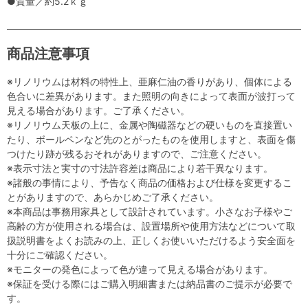
●質量／約5.2ｋｇ
商品注意事項
※リノリウムは材料の特性上、亜麻仁油の香りがあり、個体による
色合いに差異があります。また照明の向きによって表面が波打って
見える場合があります。ご了承ください。
※リノリウム天板の上に、金属や陶磁器などの硬いものを直接置い
たり、ボールペンなど先のとがったものを使用しますと、表面を傷
つけたり跡が残るおそれがありますので、ご注意ください。
※表示寸法と実寸の寸法許容差は商品により若干異なります。
※諸般の事情により、予告なく商品の価格および仕様を変更するこ
とがありますので、あらかじめご了承ください。
※本商品は事務用家具として設計されています。小さなお子様やご
高齢の方が使用される場合は、設置場所や使用方法などについて取
扱説明書をよくお読みの上、正しくお使いいただけるよう安全面を
十分にご確認ください。
※モニターの発色によって色が違って見える場合があります。
※保証を受ける際にはご購入明細書または納品書のご提示が必要で
す。