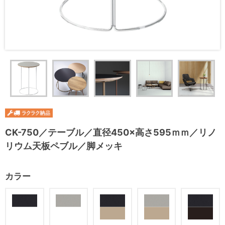
CK-750／テーブル／直径450×高さ595ｍｍ／リノ
リウム天板ペブル／脚メッキ
カラー