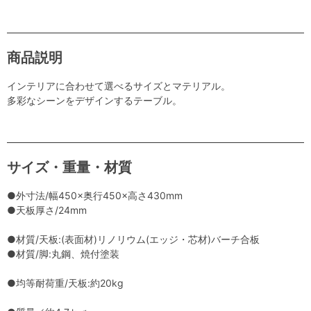
商品説明
インテリアに合わせて選べるサイズとマテリアル。
多彩なシーンをデザインするテーブル。
サイズ・重量・材質
●外寸法/幅450×奥行450×高さ430mm
●天板厚さ/24mm
●材質/天板:(表面材)リノリウム(エッジ・芯材)バーチ合板
●材質/脚:丸鋼、焼付塗装
●均等耐荷重/天板:約20kg