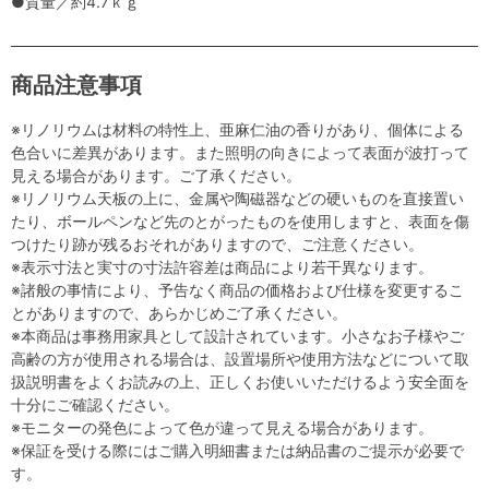
●質量／約4.7ｋｇ
商品注意事項
※リノリウムは材料の特性上、亜麻仁油の香りがあり、個体による
色合いに差異があります。また照明の向きによって表面が波打って
見える場合があります。ご了承ください。
※リノリウム天板の上に、金属や陶磁器などの硬いものを直接置い
たり、ボールペンなど先のとがったものを使用しますと、表面を傷
つけたり跡が残るおそれがありますので、ご注意ください。
※表示寸法と実寸の寸法許容差は商品により若干異なります。
※諸般の事情により、予告なく商品の価格および仕様を変更するこ
とがありますので、あらかじめご了承ください。
※本商品は事務用家具として設計されています。小さなお子様やご
高齢の方が使用される場合は、設置場所や使用方法などについて取
扱説明書をよくお読みの上、正しくお使いいただけるよう安全面を
十分にご確認ください。
※モニターの発色によって色が違って見える場合があります。
※保証を受ける際にはご購入明細書または納品書のご提示が必要で
す。