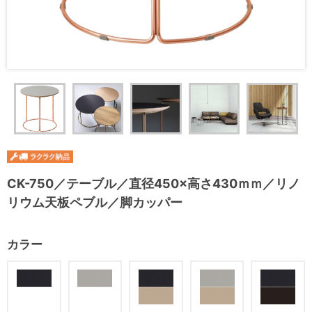
CK-750／テーブル／直径450×高さ430ｍｍ／リノ
リウム天板ペブル／脚カッパー
カラー