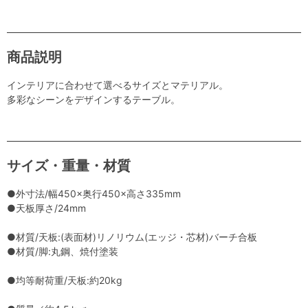
商品説明
インテリアに合わせて選べるサイズとマテリアル。
多彩なシーンをデザインするテーブル。
サイズ・重量・材質
●外寸法/幅450×奥行450×高さ335mm
●天板厚さ/24mm
●材質/天板:(表面材)リノリウム(エッジ・芯材)バーチ合板
●材質/脚:丸鋼、焼付塗装
●均等耐荷重/天板:約20kg