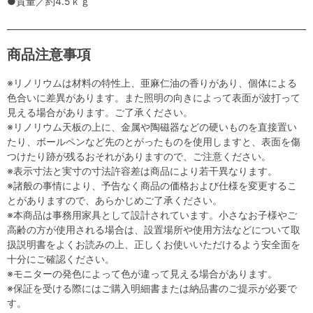
●質量／約4.5ｋｇ
商品注意事項
※リノリウムは材料の特性上、亜麻仁油の香りがあり、個体による
色合いに差異があります。また照明の向きによって表面が波打って
見える場合があります。ご了承ください。
※リノリウム天板の上に、金属や陶磁器などの硬いものを直接置い
たり、ボールペンなど先のとがったものを使用しますと、表面を傷
つけたり跡が残るおそれがありますので、ご注意ください。
※表示寸法と実寸の寸法許容差は商品により若干異なります。
※諸般の事情により、予告なく商品の価格および仕様を変更するこ
とがありますので、あらかじめご了承ください。
※本商品は事務用家具として設計されています。小さなお子様やご
高齢の方が使用される場合は、設置場所や使用方法などについて取
扱説明書をよくお読みの上、正しくお使いいただけるよう安全面を
十分にご確認ください。
※モニターの発色によって色が違って見える場合があります。
※保証を受ける際にはご購入明細書または納品書のご提示が必要で
す。