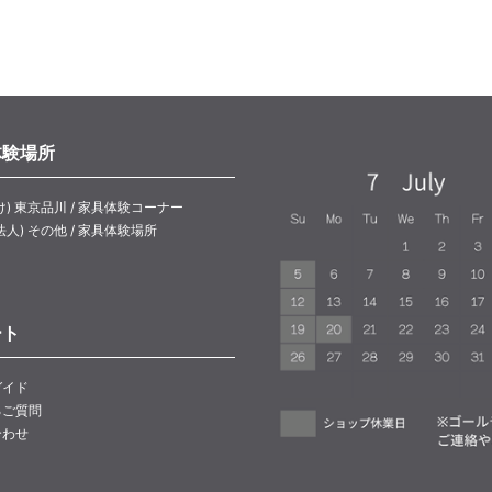
体験場所
け) 東京品川 / 家具体験コーナー
法人) その他 / 家具体験場所
ート
ガイド
るご質問
合わせ