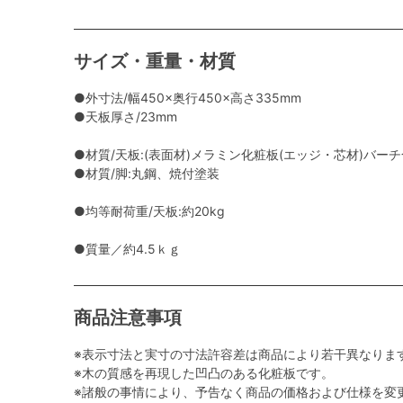
サイズ・重量・材質
●外寸法/幅450×奥行450×高さ335mm
●天板厚さ/23mm
●材質/天板:(表面材)メラミン化粧板(エッジ・芯材)バー
●材質/脚:丸鋼、焼付塗装
●均等耐荷重/天板:約20kg
●質量／約4.5ｋｇ
商品注意事項
※表示寸法と実寸の寸法許容差は商品により若干異なりま
※木の質感を再現した凹凸のある化粧板です。
※諸般の事情により、予告なく商品の価格および仕様を変