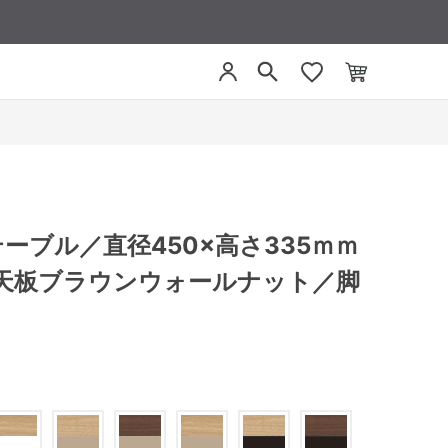
／テーブル／直径450×高さ335ｍｍ
天板ブラウンウォールナット／脚