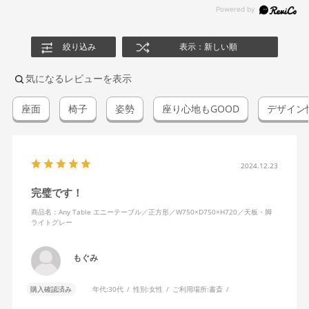
絞り込み
表示：新しい順
気になるレビューを表示
座面
椅子
姿勢
座り心地もGOOD
デザイン
2024.12.23
完璧です！
商品名：Any Table エニーテーブル／正方形／W750×D750×H720／天板・脚
ライトグレー
もぐみ
購入確認済み
年代:
30代
性別:
女性
ご利用場所:
書斎