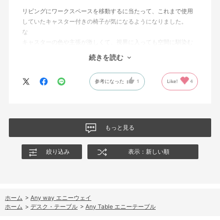
リビングにワークスペースを移動するに当たって、これまで使用
していたキャスター付きの椅子が気になるようになりました。
な
キャスターの色や主張が激しくて、視界に入っても空間に馴染む
ような椅子はないかなと探し、コクヨの椅子に辿り着きました。
続きを読む
椅子にしては珍しい色で、実際にみていないので不安でしたが杞
参考になった
1
Like!
4
憂に終わりました。リビング空間に合っていると思います。
小さめのキャスターで本体と同色で、ここまでこだわっている椅
子はそうそうないです！
もっと見る
絞り込み
表示：新しい順
ホーム
>
Any way エニーウェイ
ホーム
>
デスク・テーブル
>
Any Table エニーテーブル