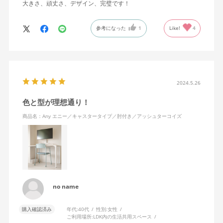
大きさ、頑丈さ、デザイン、完璧です！
参考になった
1
Like!
4
2024.5.26
色と型が理想通り！
商品名：Any エニー／キャスタータイプ／肘付き／アッシュターコイズ
no name
購入確認済み
年代:
40代
性別:
女性
ご利用場所:
LDK内の生活共用スペース