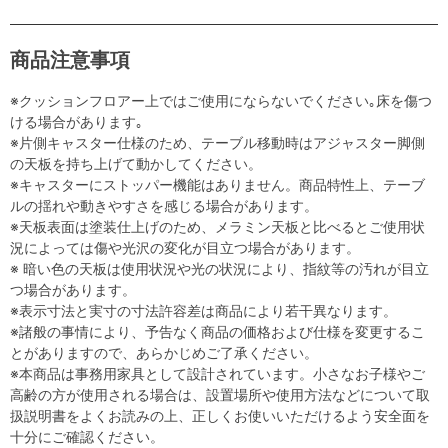
商品注意事項
※クッションフロアー上ではご使用にならないでください｡床を傷つ
ける場合があります｡
※片側キャスター仕様のため、テーブル移動時はアジャスター脚側
の天板を持ち上げて動かしてください。
※キャスターにストッパー機能はありません。商品特性上、テーブ
ルの揺れや動きやすさを感じる場合があります。
※天板表面は塗装仕上げのため、メラミン天板と比べるとご使用状
況によっては傷や光沢の変化が目立つ場合があります。
※ 暗い色の天板は使用状況や光の状況により、指紋等の汚れが目立
つ場合があります。
※表示寸法と実寸の寸法許容差は商品により若干異なります。
※諸般の事情により、予告なく商品の価格および仕様を変更するこ
とがありますので、あらかじめご了承ください。
※本商品は事務用家具として設計されています。小さなお子様やご
高齢の方が使用される場合は、設置場所や使用方法などについて取
扱説明書をよくお読みの上、正しくお使いいただけるよう安全面を
十分にご確認ください。