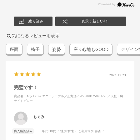
絞り込み
表示：新しい順
気になるレビューを表示
座面
椅子
姿勢
座り心地もGOOD
デザイン
2024.12.23
完璧です！
商品名：Any Table エニーテーブル／正方形／W750×D750×H720／天板・脚
ライトグレー
もぐみ
購入確認済み
年代:
30代
性別:
女性
ご利用場所:
書斎