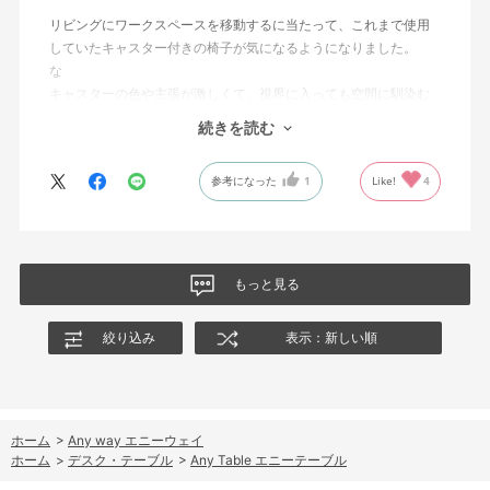
リビングにワークスペースを移動するに当たって、これまで使用
していたキャスター付きの椅子が気になるようになりました。
な
キャスターの色や主張が激しくて、視界に入っても空間に馴染む
ような椅子はないかなと探し、コクヨの椅子に辿り着きました。
続きを読む
椅子にしては珍しい色で、実際にみていないので不安でしたが杞
参考になった
1
Like!
4
憂に終わりました。リビング空間に合っていると思います。
小さめのキャスターで本体と同色で、ここまでこだわっている椅
子はそうそうないです！
もっと見る
絞り込み
表示：新しい順
ホーム
>
Any way エニーウェイ
ホーム
>
デスク・テーブル
>
Any Table エニーテーブル