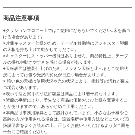
商品注意事項
※クッションフロアー上ではご使用にならないでください｡床を傷つ
ける場合があります｡
※片側キャスター仕様のため、テーブル移動時はアジャスター脚側
の天板を持ち上げて動かしてください。
※キャスターにストッパー機能はありません。商品特性上、テーブ
ルの揺れや動きやすさを感じる場合があります。
※天板表面は塗装仕上げのため、メラミン天板と比べるとご使用状
況によっては傷や光沢の変化が目立つ場合があります。
※ 暗い色の天板は使用状況や光の状況により、指紋等の汚れが目立
つ場合があります。
※表示寸法と実寸の寸法許容差は商品により若干異なります。
※諸般の事情により、予告なく商品の価格および仕様を変更するこ
とがありますので、あらかじめご了承ください。
※本商品は事務用家具として設計されています。小さなお子様やご
高齢の方が使用される場合は、設置場所や使用方法などについて取
扱説明書をよくお読みの上、正しくお使いいただけるよう安全面を
十分にご確認ください。