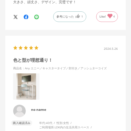
大きさ、頑丈さ、デザイン、完璧です！
参考になった
1
Like!
4
2024.5.26
色と型が理想通り！
商品名：Any エニー／キャスタータイプ／肘付き／アッシュターコイズ
no name
購入確認済み
年代:
40代
性別:
女性
ご利用場所:
LDK内の生活共用スペース