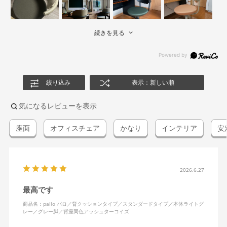
続きを見る
絞り込み
表示：新しい順
気になるレビューを表示
座面
オフィスチェア
かなり
インテリア
安
2026.6.27
最高です
商品名：pallo パロ／背クッションタイプ／スタンダードタイプ／本体ライトグ
レー／グレー脚／背座同色アッシュターコイズ