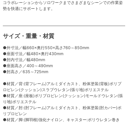
コラボレーションからソロワークまでさまざまなシーンでの作業姿
勢を快適にサポートします。
サイズ・重量・材質
●外寸法／幅660×奥行550×高さ760～850mm
●座面寸法／幅480×奥行430mm
●肘内寸法／幅480mm
●座面高さ／400～490mm
●肘高さ／635～725mm
●材質／背:(背フレーム)アルミダイカスト、粉体塗装(背板)ポリプ
ロピレン(クッション)スラブウレタン(張り地)ポリエステル
●材質／座:(座板)ポリプロピレン(クッション)モールドウレタン(張
り地)ポリエステル
●材質／肘:(肘フレーム)アルミダイカスト、粉体塗装(肘カバー)ポ
リプロピレン
●材質／脚:(脚羽根)強化ナイロン、キャスター:ポリウレタン巻き