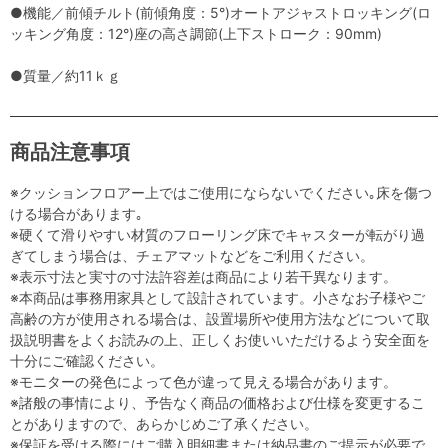
●機能／前傾チルト(前傾角度：5°)オートアジャストロッキング(ロ
ッキング角度：12°)座の高さ調節(上下ストローク：90mm)
●質量／約11ｋｇ
商品注意事項
※クッションフロアー上ではご使用にならないでください｡床を傷つ
ける場合があります｡
※硬くて滑りやすい材質のフローリング床でキャスターが転がり過
ぎてしまう場合は、チェアマットなどをご利用ください。
※表示寸法と実寸の寸法許容差は商品により若干異なります。
※本商品は事務用家具として設計されています。小さなお子様やご
高齢の方が使用される場合は、設置場所や使用方法などについて取
扱説明書をよくお読みの上、正しくお使いいただけるよう安全面を
十分にご確認ください。
※モニターの発色によって色が違って見える場合があります。
※諸般の事情により、予告なく商品の価格および仕様を変更するこ
とがありますので、あらかじめご了承ください。
※保証を受ける際にはご購入明細書または納品書のご提示が必要で