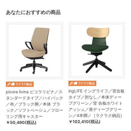
あなたにおすすめの商品
ingLIFE イングライフ／背合板
picora livina ピコラリビナ／ス
タイプ／肘なし／本体ディー
タンダードタイプ／ハイバック
プグリーン／背 合板ホワイト
／布／ブラック脚／本体 ブラ
アッシュ／座ディープグリー
ック／ソフトベージュ／フロー
ン／4本脚／［ラクラク納品］
リング用キャスター
￥102,410(税込)
￥50,490(税込)