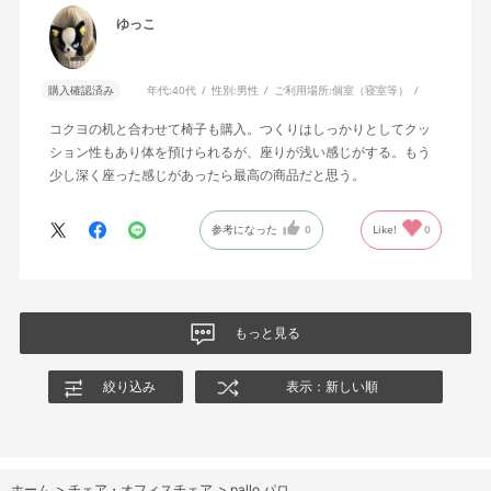
ゆっこ
購入確認済み
年代:
40代
性別:
男性
ご利用場所:
個室（寝室等）
コクヨの机と合わせて椅子も購入。つくりはしっかりとしてクッ
ション性もあり体を預けられるが、座りが浅い感じがする。もう
少し深く座った感じがあったら最高の商品だと思う。
参考になった
0
Like!
0
もっと見る
絞り込み
表示：新しい順
ホーム
>
チェア・オフィスチェア
>
pallo パロ