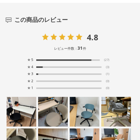
この商品のレビュー
4.8
31
レビュー件数：
件
★
5
(27)
★
4
(3)
★
3
(1)
★
2
(0)
★
1
(0)