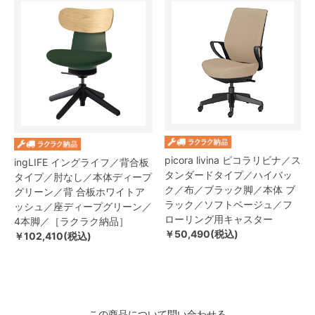
picora livina ピコラリビナ／ス
ingLIFE イングライフ／背合板
タンダードタイプ／ハイバッ
タイプ／肘なし／本体ディープ
ク／布／ブラック脚／本体 ブ
グリーン／背 合板ホワイトア
ラック／ソフトベージュ／フ
ッシュ／座ディープグリーン／
ローリング用キャスター
4本脚／［ラクラク納品］
￥50,490(税込)
￥102,410(税込)
この商品について問い合わせる