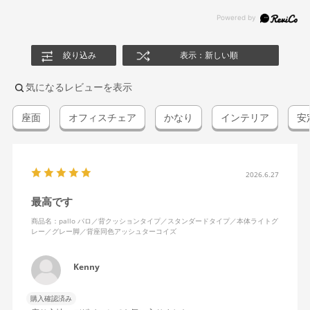
絞り込み
表示：新しい順
気になるレビューを表示
座面
オフィスチェア
かなり
インテリア
安
2026.6.27
最高です
商品名：pallo パロ／背クッションタイプ／スタンダードタイプ／本体ライトグ
レー／グレー脚／背座同色アッシュターコイズ
Kenny
購入確認済み