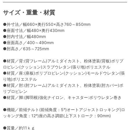
サイズ・重量・材質
●外寸法／幅660×奥行550×高さ760～850mm
●座面寸法／幅480×奥行430mm
●肘内寸法／幅480mm
●座面高さ／400～490mm
●肘高さ／635～725mm
●材質／背:(背フレーム)アルミダイカスト、粉体塗装(背板)ポリプ
ロピレン(クッション)スラブウレタン(張り地)ポリエステル
●材質／座:(座板)ポリプロピレン(クッション)モールドウレタン(張
り地)ポリエステル
●材質／肘:(肘フレーム)アルミダイカスト、粉体塗装(肘カバー)ポ
リプロピレン
●材質／脚:(脚羽根)強化ナイロン、キャスター:ポリウレタン巻き
●機能／前傾チルト(前傾角度：5°)オートアジャストロッキング(ロ
ッキング角度：12°)座の高さ調節(上下ストローク：90mm)
●質量／約11ｋｇ