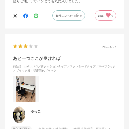
座り心地、デザインとても気に入りました。
参考になった
0
Like!
0
2026.6.27
あと一つここが良ければ
商品名：pallo パロ／背クッションタイプ／スタンダードタイプ／本体ブラック
／ブラック脚／背座同色ブラック
ゆっこ
購入確認済み
年代:
40代
性別:
男性
ご利用場所:
個室（寝室等）