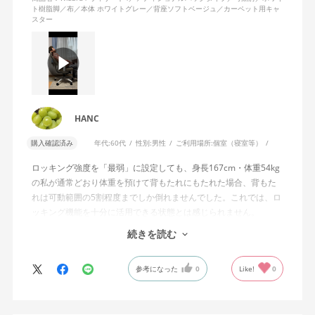
ト樹脂脚／布／本体 ホワイトグレー／背座ソフトベージュ／カーペット用キャ
スター
HANC
購入確認済み
年代:
60代
性別:
男性
ご利用場所:
個室（寝室等）
ロッキング強度を「最弱」に設定しても、身長167cm・体重54kg
の私が通常どおり体重を預けて背もたれにもたれた場合、背もた
れは可動範囲の5割程度までしか倒れませんでした。これでは、ロ
ッキング機能を十分に活用できる状態とは感じられません。
続きを読む
私は勤務先で約11年間、同シリーズのWizard2を使用していま
す。Wizard2にもロッキング強度調整機能が備わっており、最弱に
参考になった
0
Like!
0
設定した場合は、通常どおり体重を預けることで背もたれは可動
範囲いっぱいまで倒れます。