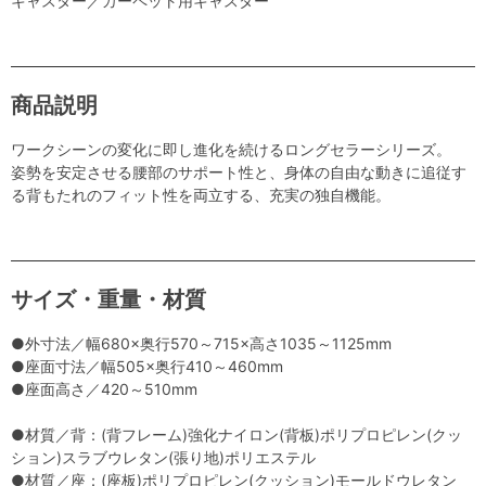
キャスター／カーペット用キャスター
商品説明
ワークシーンの変化に即し進化を続けるロングセラーシリーズ。
姿勢を安定させる腰部のサポート性と、身体の自由な動きに追従す
る背もたれのフィット性を両立する、充実の独自機能。
サイズ・重量・材質
●外寸法／幅680×奥行570～715×高さ1035～1125mm
●座面寸法／幅505×奥行410～460mm
●座面高さ／420～510mm
●材質／背：(背フレーム)強化ナイロン(背板)ポリプロピレン(クッ
ション)スラブウレタン(張り地)ポリエステル
●材質／座：(座板)ポリプロピレン(クッション)モールドウレタン