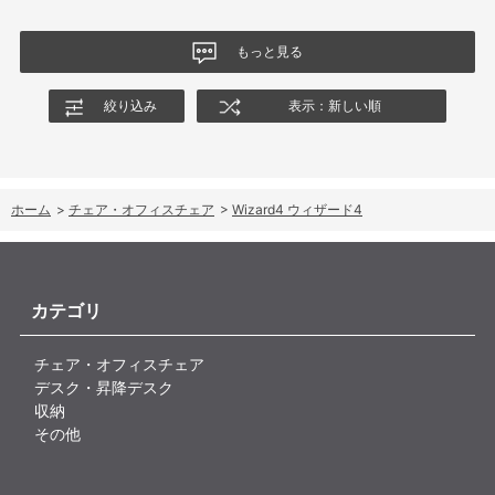
なる結果でした。今後、購入を検討する利用者に対して、ロッキ
ングの特性や体重による使用感の違いが、より分かりやすく案内
もっと見る
されることを期待します。
絞り込み
表示：新しい順
ホーム
>
チェア・オフィスチェア
>
Wizard4 ウィザード4
カテゴリ
チェア・オフィスチェア
デスク・昇降デスク
収納
その他