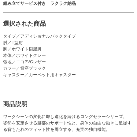
組み立てサービス付き ラクラク納品
選択された商品
タイプ／アディショナルバックタイプ
肘／T型肘
脚／ホワイト樹脂脚
本体／ホワイトグレー
張地／エコPVCレザー
カラー／背座ブラック
キャスター／カーペット用キャスター
商品説明
ワークシーンの変化に即し進化を続けるロングセラーシリーズ。
姿勢を安定させる腰部のサポート性と、身体の自由な動きに追従す
る背もたれのフィット性を両立する、充実の独自機能。