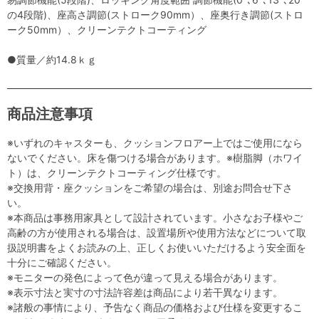
の4段階)、座高さ調節(ストローク90mm）、座奥行き調節(ストロ
ーク50mm）、クリーンテクトコーティング
●質量／約14.8ｋｇ
商品注意事項
※いずれのキャスターも、クッションフロアー上ではご使用になら
ないでください。床を傷つける場合があります。※樹脂脚（ホワイ
ト）は、クリーンテクトコーティング仕様です。
※交換用背・座クッションをご希望の場合は、別途お問合せ下さ
い。
※本商品は事務用家具として設計されています。小さなお子様やご
高齢の方が使用される場合は、設置場所や使用方法などについて取
扱説明書をよくお読みの上、正しくお使いいただけるよう安全面を
十分にご確認ください。
※モニターの発色によって色が違って見える場合があります。
※表示寸法と実寸の寸法許容差は商品により若干異なります。
※諸般の事情により、予告なく商品の価格および仕様を変更するこ