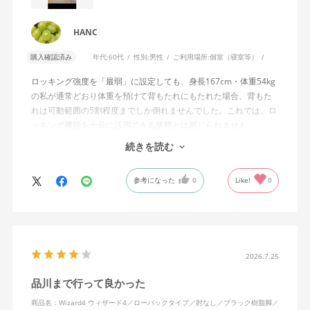
HANC
購入確認済み
年代:
60代
性別:
男性
ご利用場所:
個室（寝室等）
ロッキング強度を「最弱」に設定しても、身長167cm・体重54kg
の私が通常どおり体重を預けて背もたれにもたれた場合、背もた
れは可動範囲の5割程度までしか倒れませんでした。これでは、ロ
ッキング機能を十分に活用できる状態とは感じられません。
続きを読む
私は勤務先で約11年間、同シリーズのWizard2を使用していま
す。Wizard2にもロッキング強度調整機能が備わっており、最弱に
参考になった
0
Like!
0
設定した場合は、通常どおり体重を預けることで背もたれは可動
範囲いっぱいまで倒れます。
そのため、Wizard4で最弱設定でも大きな反力が残り、可動範囲の
半分程度までしか倒れない点に強い違和感がありました。女性を
含めれば私より体重の軽い利用者は数多くいると思われるため、
2026.7.25
そのような利用者が最弱設定でも十分に背もたれを倒せないので
品川まで行って良かった
あれば、ロッキング機能としてどのような使用感を想定している
のか疑問に感じています。
商品名：Wizard4 ウィザード4／ローバックタイプ／肘なし／ブラック樹脂脚／