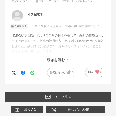
布／本体 ブラック／背座プルシアンブルー／フローリング用キャスター
説明書では、オートフィットシンクロロッキングについて「どの
角度でもバランスをとりやすい反力特性に自動調整する機能」と
イス探求者
説明されています。しかし、この機能と、最弱設定でも背もたれ
が可動範囲の5割程度までしか倒れないこととの関係については、
購入確認済み
年代:
50代
性別:
男性
ご利用場所:
個室（寝室等）
説明を読んでも理解できませんでした。
HCR-G610に似たすわりごごちの椅子を探して、品川の体験コーナ
問い合わせに対しては、「オートフィットシンクロロッキングの
ーまで行きました。担当の社員の方に色々話を伺いwizard4を購入
反力特性を自動調整する機能が働いているため」「Wizard2とは機
しました。多段階に設定ができ、好みのセッティングにすること
構が異なるため、同じ挙動にはならない」との回答をいただきま
ができる点に気に入ってます。
した。しかし、オートフィットシンクロロッキングとロッキング
しいて言えば、座面がもう少し硬めが好みに近かったなと思いま
続きを読む
強度調整との関係や、最弱設定であっても大きな反力が残る理由
す。座面の硬さまで調節出来る機能が有れば完璧だと思います。
についての具体的な説明はなく、疑問は解消されませんでした。
参考になった
0
Like!
0
製品自体に不具合があるとは考えていませんが、少なくとも私の
体格・使用環境では、期待していたロッキング性能とは大きく異
なる結果でした。今後、購入を検討する利用者に対して、ロッキ
ングの特性や体重による使用感の違いが、より分かりやすく案内
もっと見る
されることを期待します。
絞り込み
表示：新しい順