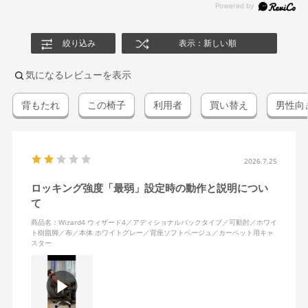
絞り込み
表示：新しい順
気になるレビューを表示
背もたれ
この椅子
利用者
買い替え
男性向
2026.7.25
ロッキング強度「最弱」設定時の動作と説明につい
て
商品名：Wizard4 ウィザード4／アディショナルバックタイプ／可動肘／ホワイ
ト樹脂脚／布／本体 ホワイトグレー／背座ソフトベージュ／カーペット用キャ
スター