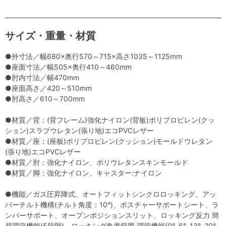
サイズ・重量・材質
●外寸法／幅680×奥行570～715×高さ1035～1125mm
●座面寸法／幅505×奥行410～460mm
●肘内寸法／幅470mm
●座面高さ／420～510mm
●肘高さ／610～700mm
●材質／背：(背フレーム)強化ナイロン(背板)ポリプロピレン(クッ
ション)スラブウレタン(張り地)エコPVCレザー
●材質／座：(座板)ポリプロピレン(クッション)モールドウレタン
(張り地)エコPVCレザー
●材質／肘：強化ナイロン、ポリウレタンスキンモールド
●材質／脚：強化ナイロン、キャスター:ナイロン
●機能／ガス圧昇降式、オートフィットシンクロロッキング、アッ
パーチルト機構(チルト角度：10°)、ポスチャーサポートシート、ラ
ンバーサポート、オープンポジションスリット、ロッキング反力 簡
易調節機能(5段階)、ロッキング角度範囲 調節機能(0°､6°､13°､20°